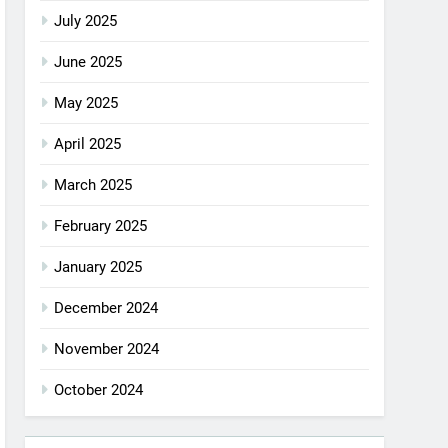
July 2025
June 2025
May 2025
April 2025
March 2025
February 2025
January 2025
December 2024
November 2024
October 2024