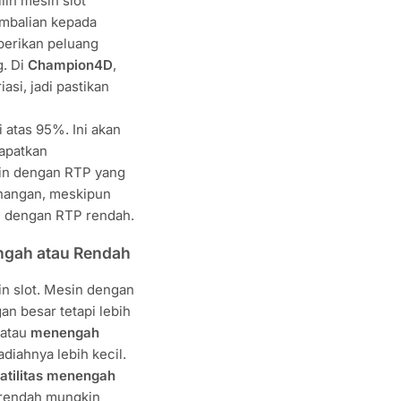
lih mesin slot
embalian kepada
erikan peluang
g. Di
Champion4D
,
si, jadi pastikan
i atas 95%. Ini akan
apatkan
sin dengan RTP yang
enangan, meskipun
n dengan RTP rendah.
ngah atau Rendah
sin slot. Mesin dengan
 besar tetapi lebih
atau
menengah
iahnya lebih kecil.
latilitas menengah
s rendah mungkin