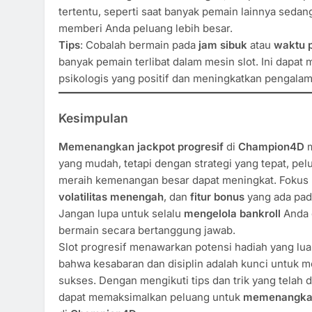
tertentu, seperti saat banyak pemain lainnya sedan
memberi Anda peluang lebih besar.
Tips
: Cobalah bermain pada
jam sibuk
atau
waktu 
banyak pemain terlibat dalam mesin slot. Ini dapa
psikologis yang positif dan meningkatkan pengala
Kesimpulan
Memenangkan jackpot progresif
di
Champion4D
m
yang mudah, tetapi dengan strategi yang tepat, pe
meraih kemenangan besar dapat meningkat. Fokus
volatilitas menengah
, dan
fitur bonus
yang ada pad
Jangan lupa untuk selalu
mengelola bankroll
Anda 
bermain secara bertanggung jawab.
Slot progresif menawarkan potensi hadiah yang luar 
bahwa kesabaran dan disiplin adalah kunci untuk 
sukses. Dengan mengikuti tips dan trik yang telah 
dapat memaksimalkan peluang untuk
memenangkan 