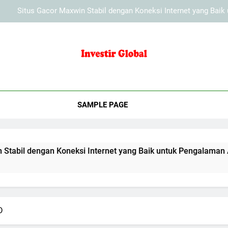
Situs Gacor Maxwin Stabil dengan Koneksi Internet yang Bai
Teknologi yang Digunakan untuk Mengukur Kecepatan Atlet: In
Analisis Sistem Digital yang Digunakan pada Platfor
estir Global
Tips Memilih LAE138 Lin
tir Global Menyediakan Panduan Dan Tips Investasi Yang Am
Berpengalam
Situs Gacor Maxwin Stabil dengan Koneksi Internet yang Bai
SAMPLE PAGE
Teknologi yang Digunakan untuk Mengukur Kecepatan Atlet: In
Analisis Sistem Digital yang Digunakan pada Platfor
an Koneksi Internet yang Baik untuk Pengalaman Akses Lebih 
D