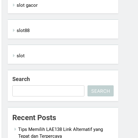
slot gacor
slot88
slot
Search
SEARCH
Recent Posts
Tips Memilih LAE138 Link Alternatif yang
Tepat dan Terpercaya