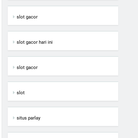
slot gacor
slot gacor hari ini
slot gacor
slot
situs parlay