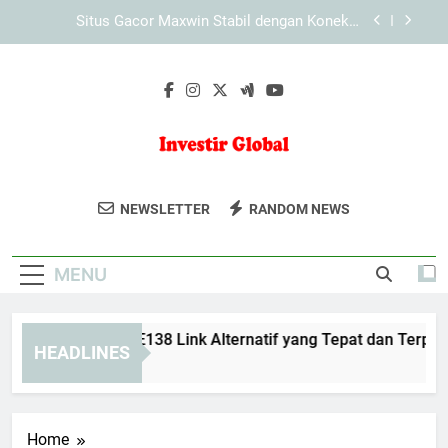
Internet yang Baik untuk Pengalaman Akses Lebih
Skip
Lancar
Teknologi yang Digunakan untuk Mengukur
to
Kecepatan Atlet: Inovasi Modern dalam Analisis
content
Performa Olahraga
Analisis Sistem Digital yang Digunakan pada
Platform Tiara4D dalam Ekosistem Game Online
Tips Memilih LAE138 Link Alternatif yang Tepat
dan Terpercaya
Situs Gacor Maxwin Stabil dengan Koneksi
Internet yang Baik untuk Pengalaman Akses Lebih
Investir Global
Lancar
Investir Global Menyediakan Panduan
Teknologi yang Digunakan untuk Mengukur
NEWSLETTER
RANDOM NEWS
Kecepatan Atlet: Inovasi Modern dalam Analisis
Dan Tips Investasi Yang Aman Dan
Performa Olahraga
Menguntungkan Bagi Para Investor
Analisis Sistem Digital yang Digunakan pada
Platform Tiara4D dalam Ekosistem Game Online
MENU
Pemula Maupun Berpengalaman.
Tips Memilih LAE138 Link Alternatif yang Tepat dan Terpercay
HEADLINES
3 Months Ago
Home