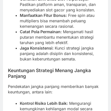
Pastikan platform aman, transparan, dan
menyediakan slot gacor yang konsisten.
Manfaatkan Fitur Bonus:
Free spin atau
multipliers bisa menambah peluang
kemenangan secara rasional.
Catat Pola Permainan:
Mengamati hasil
putaran membantu menentukan strategi
taruhan yang lebih efektif.
Jaga Konsistensi:
Kunci strategi jangka
panjang adalah disiplin dan konsistensi,
bukan keberuntungan semata.
Keuntungan Strategi Menang Jangka
Panjang
Pendekatan jangka panjang memberikan banyak
keuntungan, antara lain:
Kontrol Risiko Lebih Baik:
Mengurangi
kemungkinan kehilangan modal secara