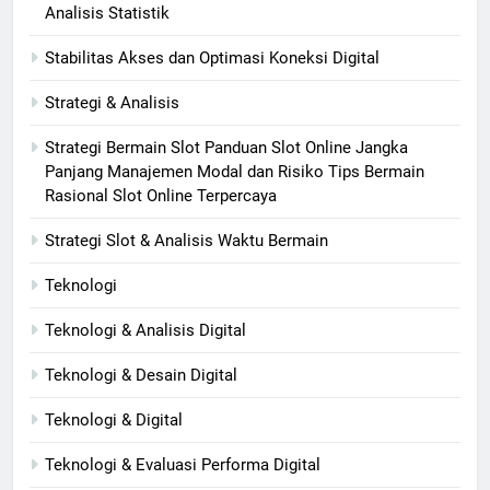
Analisis Statistik
Stabilitas Akses dan Optimasi Koneksi Digital
Strategi & Analisis
Strategi Bermain Slot Panduan Slot Online Jangka
Panjang Manajemen Modal dan Risiko Tips Bermain
Rasional Slot Online Terpercaya
Strategi Slot & Analisis Waktu Bermain
Teknologi
Teknologi & Analisis Digital
Teknologi & Desain Digital
Teknologi & Digital
Teknologi & Evaluasi Performa Digital