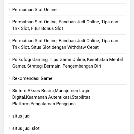
Permainan Slot Online
Permainan Slot Online, Panduan Judi Online, Tips dan
Trik Slot, Fitur Bonus Slot
Permainan Slot Online, Panduan Judi Online, Tips dan
Trik Slot, Situs Slot dengan Withdraw Cepat
Psikologi Gaming, Tips Game Online, Kesehatan Mental
Gamer, Strategi Bermain, Pengembangan Diri
Rekomendasi Game
Sistem Akses Resmi,Manajemen Login
Digital,Keamanan Autentikasi,Stabilitas
Platform,Pengalaman Pengguna
situs judi
situs judi slot