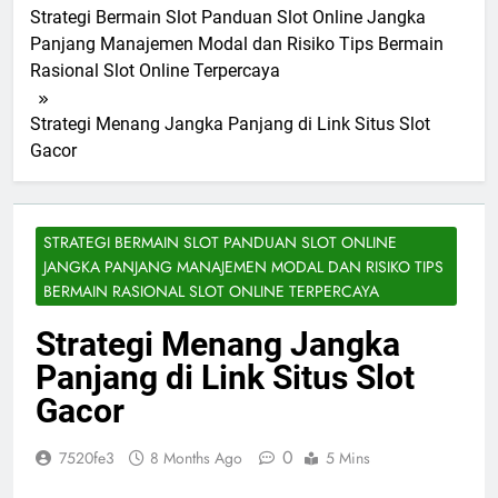
Strategi Bermain Slot Panduan Slot Online Jangka
Panjang Manajemen Modal dan Risiko Tips Bermain
Rasional Slot Online Terpercaya
Strategi Menang Jangka Panjang di Link Situs Slot
Gacor
STRATEGI BERMAIN SLOT PANDUAN SLOT ONLINE
JANGKA PANJANG MANAJEMEN MODAL DAN RISIKO TIPS
BERMAIN RASIONAL SLOT ONLINE TERPERCAYA
Strategi Menang Jangka
Panjang di Link Situs Slot
Gacor
0
7520fe3
8 Months Ago
5 Mins