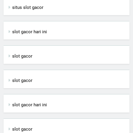
situs slot gacor
slot gacor hari ini
slot gacor
slot gacor
slot gacor hari ini
slot gacor