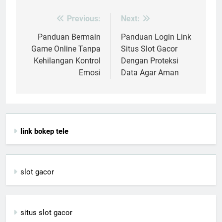
Previous:
Next:
Post
navigation
Panduan Bermain
Panduan Login Link
Game Online Tanpa
Situs Slot Gacor
Kehilangan Kontrol
Dengan Proteksi
Emosi
Data Agar Aman
link bokep tele
slot gacor
situs slot gacor