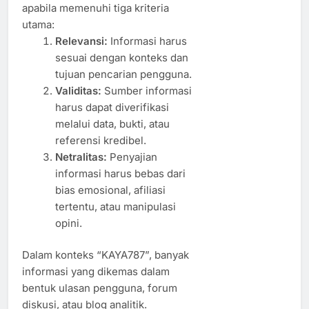
apabila memenuhi tiga kriteria
utama:
Relevansi:
Informasi harus
sesuai dengan konteks dan
tujuan pencarian pengguna.
Validitas:
Sumber informasi
harus dapat diverifikasi
melalui data, bukti, atau
referensi kredibel.
Netralitas:
Penyajian
informasi harus bebas dari
bias emosional, afiliasi
tertentu, atau manipulasi
opini.
Dalam konteks “KAYA787”, banyak
informasi yang dikemas dalam
bentuk ulasan pengguna, forum
diskusi, atau blog analitik.