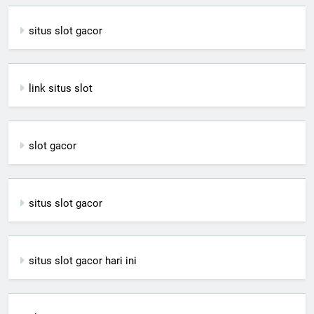
situs slot gacor
link situs slot
slot gacor
situs slot gacor
situs slot gacor hari ini