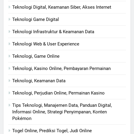
Teknologi Digital, Keamanan Siber, Akses Internet
Teknologi Game Digital
Teknologi Infrastruktur & Keamanan Data
Teknologi Web & User Experience
Teknologi, Game Online
Teknologi, Kasino Online, Pembayaran Permainan
Teknologi, Keamanan Data
Teknologi, Perjudian Online, Permainan Kasino
Tips Teknologi, Manajemen Data, Panduan Digital,
Informasi Online, Strategi Penyimpanan, Konten
Pokémon
Togel Online, Prediksi Togel, Judi Online