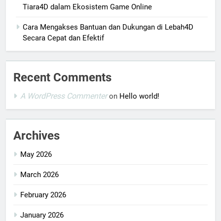
Tiara4D dalam Ekosistem Game Online
Cara Mengakses Bantuan dan Dukungan di Lebah4D
Secara Cepat dan Efektif
Recent Comments
A WordPress Commenter
on
Hello world!
Archives
May 2026
March 2026
February 2026
January 2026