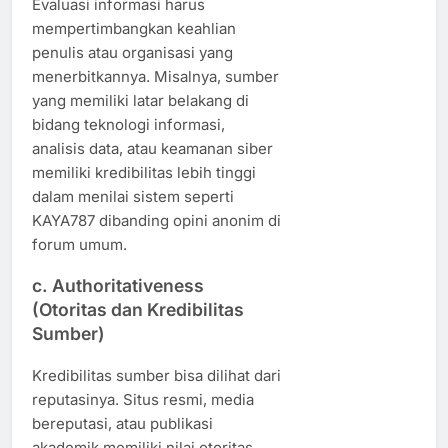
Evaluasi informasi harus
mempertimbangkan keahlian
penulis atau organisasi yang
menerbitkannya. Misalnya, sumber
yang memiliki latar belakang di
bidang teknologi informasi,
analisis data, atau keamanan siber
memiliki kredibilitas lebih tinggi
dalam menilai sistem seperti
KAYA787 dibanding opini anonim di
forum umum.
c.
Authoritativeness
(Otoritas dan Kredibilitas
Sumber)
Kredibilitas sumber bisa dilihat dari
reputasinya. Situs resmi, media
bereputasi, atau publikasi
akademik memiliki nilai otoritas