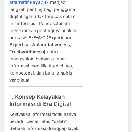
alternatif kaya787
menjadi
langkah penting bagi pengguna
digital agar tidak terjebak dalam
misinformasi. Pendekatan ini
menekankan pentingnya analisis
berbasis
E-E-A-T (Experience,
Expertise, Authoritativeness,
Trustworthiness)
untuk
memastikan bahwa sumber
informasi memiliki kredibilitas,
kompetensi, dan bukti empiris
yang kuat.
1. Konsep Kelayakan
Informasi di Era Digital
Kelayakan informasi tidak hanya
berarti “benar” atau “salah”.
Sebuah informasi dianggap layak