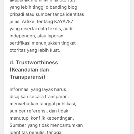
yang lebih tinggi dibanding blog
pribadi atau sumber tanpa identitas
jelas. Artikel tentang KAYA787
yang disertai data teknis, audit
independen, atau laporan
sertifikasi menunjukkan tingkat
otoritas yang lebih kuat.
d.
Trustworthiness
(Keandalan dan
Transparansi)
Informasi yang layak harus
disajikan secara transparan:
menyebutkan tanggal publikasi,
sumber referensi, dan tidak
menutupi konflik kepentingan.
Sumber yang tidak mencantumkan
identitas penulis, tanggal