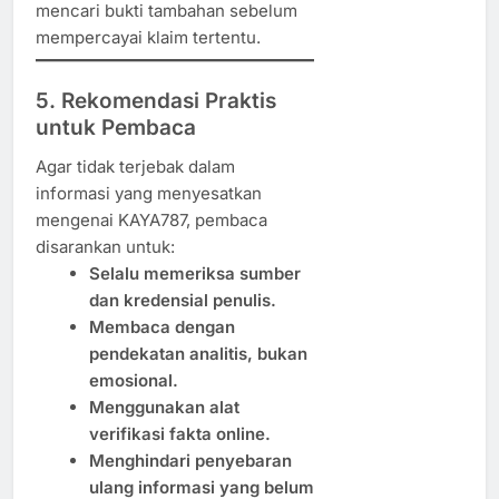
mencari bukti tambahan sebelum
mempercayai klaim tertentu.
5. Rekomendasi Praktis
untuk Pembaca
Agar tidak terjebak dalam
informasi yang menyesatkan
mengenai KAYA787, pembaca
disarankan untuk:
Selalu memeriksa sumber
dan kredensial penulis.
Membaca dengan
pendekatan analitis, bukan
emosional.
Menggunakan alat
verifikasi fakta online.
Menghindari penyebaran
ulang informasi yang belum