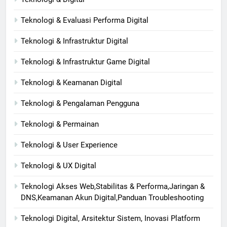
Teknologi & Evaluasi Performa Digital
Teknologi & Infrastruktur Digital
Teknologi & Infrastruktur Game Digital
Teknologi & Keamanan Digital
Teknologi & Pengalaman Pengguna
Teknologi & Permainan
Teknologi & User Experience
Teknologi & UX Digital
Teknologi Akses Web,Stabilitas & Performa,Jaringan &
DNS,Keamanan Akun Digital,Panduan Troubleshooting
Teknologi Digital, Arsitektur Sistem, Inovasi Platform