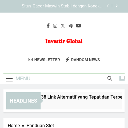
Skip
Lancar
Teknologi yang Digunakan untuk Mengukur
to
Kecepatan Atlet: Inovasi Modern dalam Analisis
Performa Olahraga
content
Analisis Sistem Digital yang Digunakan pada
Platform Tiara4D dalam Ekosistem Game Online
Tips Memilih LAE138 Link Alternatif yang Tepat
dan Terpercaya
Situs Gacor Maxwin Stabil dengan Koneksi
Internet yang Baik untuk Pengalaman Akses Lebih
Investir Global
Lancar
Investir Global Menyediakan Panduan
Teknologi yang Digunakan untuk Mengukur
NEWSLETTER
RANDOM NEWS
Kecepatan Atlet: Inovasi Modern dalam Analisis
Dan Tips Investasi Yang Aman Dan
Performa Olahraga
Analisis Sistem Digital yang Digunakan pada
Menguntungkan Bagi Para Investor
Platform Tiara4D dalam Ekosistem Game Online
MENU
Pemula Maupun Berpengalaman.
ps Memilih LAE138 Link Alternatif yang Tepat dan Terpercaya
HEADLINES
onths Ago
Home
Panduan Slot