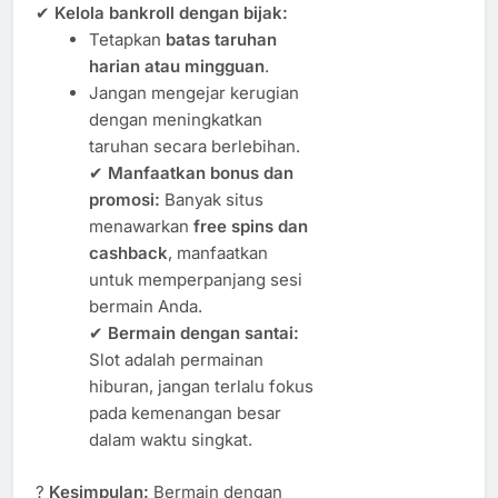
✔
Kelola bankroll dengan bijak:
Tetapkan
batas taruhan
harian atau mingguan
.
Jangan mengejar kerugian
dengan meningkatkan
taruhan secara berlebihan.
✔
Manfaatkan bonus dan
promosi:
Banyak situs
menawarkan
free spins dan
cashback
, manfaatkan
untuk memperpanjang sesi
bermain Anda.
✔
Bermain dengan santai:
Slot adalah permainan
hiburan, jangan terlalu fokus
pada kemenangan besar
dalam waktu singkat.
?
Kesimpulan:
Bermain dengan