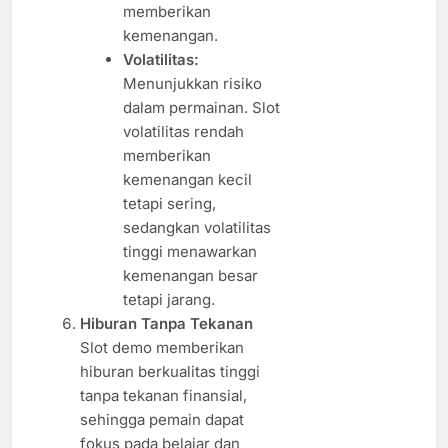
memberikan
kemenangan.
Volatilitas:
Menunjukkan risiko
dalam permainan. Slot
volatilitas rendah
memberikan
kemenangan kecil
tetapi sering,
sedangkan volatilitas
tinggi menawarkan
kemenangan besar
tetapi jarang.
Hiburan Tanpa Tekanan
Slot demo memberikan
hiburan berkualitas tinggi
tanpa tekanan finansial,
sehingga pemain dapat
fokus pada belajar dan