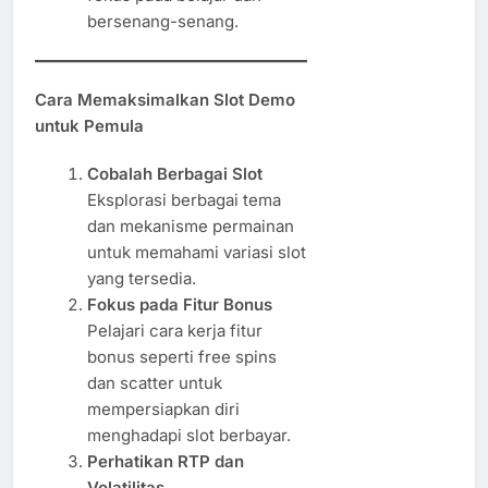
bersenang-senang.
Cara Memaksimalkan Slot Demo
untuk Pemula
Cobalah Berbagai Slot
Eksplorasi berbagai tema
dan mekanisme permainan
untuk memahami variasi slot
yang tersedia.
Fokus pada Fitur Bonus
Pelajari cara kerja fitur
bonus seperti free spins
dan scatter untuk
mempersiapkan diri
menghadapi slot berbayar.
Perhatikan RTP dan
Volatilitas