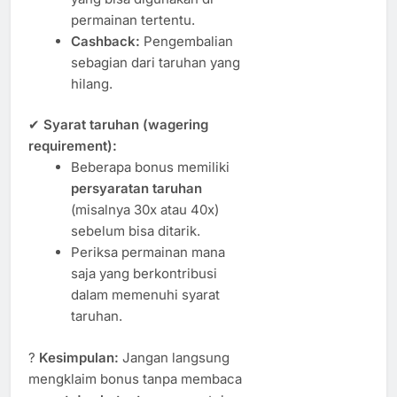
permainan tertentu.
Cashback:
Pengembalian
sebagian dari taruhan yang
hilang.
✔
Syarat taruhan (wagering
requirement):
Beberapa bonus memiliki
persyaratan taruhan
(misalnya 30x atau 40x)
sebelum bisa ditarik.
Periksa permainan mana
saja yang berkontribusi
dalam memenuhi syarat
taruhan.
?
Kesimpulan:
Jangan langsung
mengklaim bonus tanpa membaca