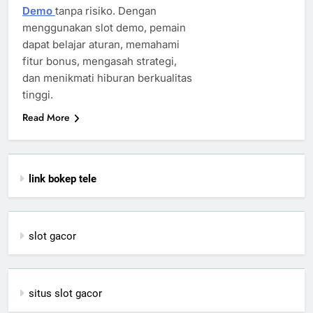
Demo
tanpa risiko. Dengan
menggunakan slot demo, pemain
dapat belajar aturan, memahami
fitur bonus, mengasah strategi,
dan menikmati hiburan berkualitas
tinggi.
Read More
link bokep tele
slot gacor
situs slot gacor