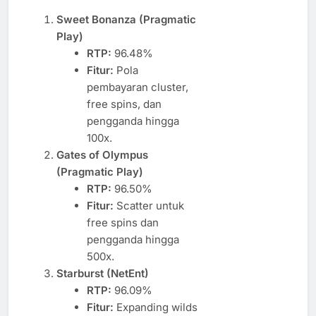
Sweet Bonanza (Pragmatic
Play)
RTP:
96.48%
Fitur:
Pola
pembayaran cluster,
free spins, dan
pengganda hingga
100x.
Gates of Olympus
(Pragmatic Play)
RTP:
96.50%
Fitur:
Scatter untuk
free spins dan
pengganda hingga
500x.
Starburst (NetEnt)
RTP:
96.09%
Fitur:
Expanding wilds