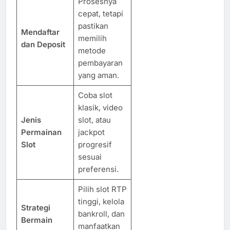
Prosesnya
cepat, tetapi
pastikan
Mendaftar
memilih
dan Deposit
metode
pembayaran
yang aman.
Coba slot
klasik, video
Jenis
slot, atau
Permainan
jackpot
Slot
progresif
sesuai
preferensi.
Pilih slot RTP
tinggi, kelola
Strategi
bankroll, dan
Bermain
manfaatkan