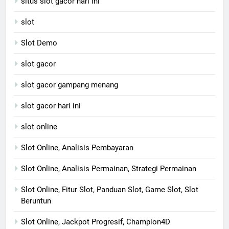
situs slot gacor hari ini
slot
Slot Demo
slot gacor
slot gacor gampang menang
slot gacor hari ini
slot online
Slot Online, Analisis Pembayaran
Slot Online, Analisis Permainan, Strategi Permainan
Slot Online, Fitur Slot, Panduan Slot, Game Slot, Slot
Beruntun
Slot Online, Jackpot Progresif, Champion4D