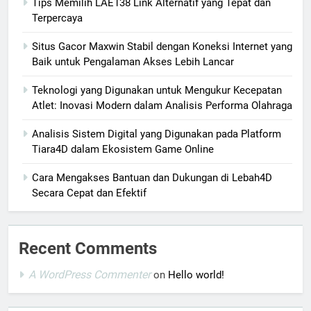
Tips Memilih LAE138 Link Alternatif yang Tepat dan
Terpercaya
Situs Gacor Maxwin Stabil dengan Koneksi Internet yang
Baik untuk Pengalaman Akses Lebih Lancar
Teknologi yang Digunakan untuk Mengukur Kecepatan
Atlet: Inovasi Modern dalam Analisis Performa Olahraga
Analisis Sistem Digital yang Digunakan pada Platform
Tiara4D dalam Ekosistem Game Online
Cara Mengakses Bantuan dan Dukungan di Lebah4D
Secara Cepat dan Efektif
Recent Comments
A WordPress Commenter
on
Hello world!