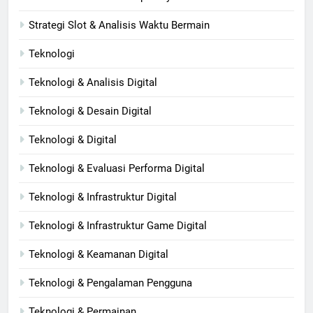
Strategi Slot & Analisis Waktu Bermain
Teknologi
Teknologi & Analisis Digital
Teknologi & Desain Digital
Teknologi & Digital
Teknologi & Evaluasi Performa Digital
Teknologi & Infrastruktur Digital
Teknologi & Infrastruktur Game Digital
Teknologi & Keamanan Digital
Teknologi & Pengalaman Pengguna
Teknologi & Permainan