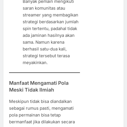
Banyak pemain mengikuti
saran komunitas atau
streamer yang membagikan
strategi berdasarkan jumlah
spin tertentu, padahal tidak
ada jaminan hasilnya akan
sama. Namun karena
berhasil satu-dua kali,
strategi tersebut terasa
meyakinkan.
Manfaat Mengamati Pola
Meski Tidak Ilmiah
Meskipun tidak bisa diandalkan
sebagai rumus pasti, mengamati
pola permainan bisa tetap
bermanfaat jika dilakukan secara