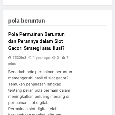
pola beruntun
Pola Permainan Beruntun
dan Perannya dalam Slot
Gacor: Strategi atau Ilusi?
7520fe3
1 year ago
0
7
mins
Benarkah pola permainan beruntun
memengaruhi hasil di slot gacor?
Temukan penjelasan lengkap
tentang peran pola bermain dalam
meningkatkan peluang menang di
permainan slot digital.
Permainan slot digital telah
berkembang menjadi hiburan