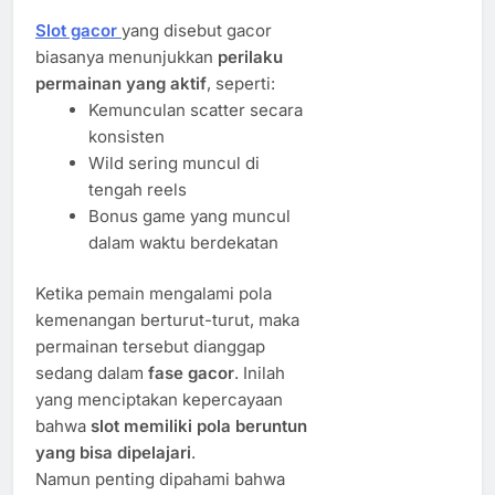
Slot gacor
yang disebut gacor
biasanya menunjukkan
perilaku
permainan yang aktif
, seperti:
Kemunculan scatter secara
konsisten
Wild sering muncul di
tengah reels
Bonus game yang muncul
dalam waktu berdekatan
Ketika pemain mengalami pola
kemenangan berturut-turut, maka
permainan tersebut dianggap
sedang dalam
fase gacor
. Inilah
yang menciptakan kepercayaan
bahwa
slot memiliki pola beruntun
yang bisa dipelajari
.
Namun penting dipahami bahwa