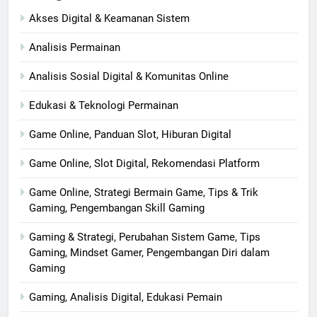
Akses Digital & Keamanan Sistem
Analisis Permainan
Analisis Sosial Digital & Komunitas Online
Edukasi & Teknologi Permainan
Game Online, Panduan Slot, Hiburan Digital
Game Online, Slot Digital, Rekomendasi Platform
Game Online, Strategi Bermain Game, Tips & Trik
Gaming, Pengembangan Skill Gaming
Gaming & Strategi, Perubahan Sistem Game, Tips
Gaming, Mindset Gamer, Pengembangan Diri dalam
Gaming
Gaming, Analisis Digital, Edukasi Pemain