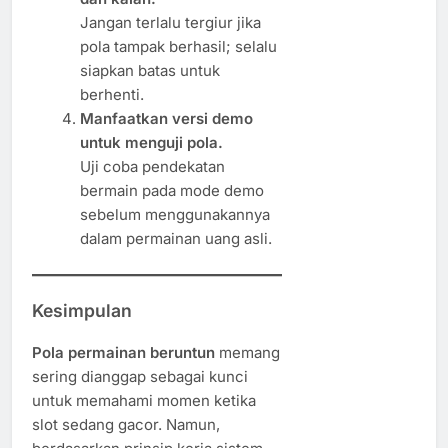
Jangan terlalu tergiur jika
pola tampak berhasil; selalu
siapkan batas untuk
berhenti.
Manfaatkan versi demo
untuk menguji pola.
Uji coba pendekatan
bermain pada mode demo
sebelum menggunakannya
dalam permainan uang asli.
Kesimpulan
Pola permainan beruntun
memang
sering dianggap sebagai kunci
untuk memahami momen ketika
slot sedang gacor. Namun,