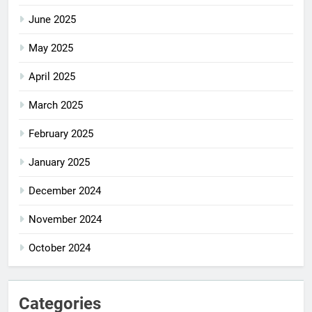
June 2025
May 2025
April 2025
March 2025
February 2025
January 2025
December 2024
November 2024
October 2024
Categories