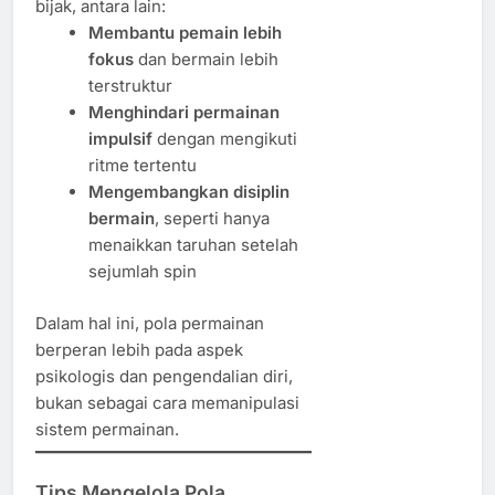
bijak, antara lain:
Membantu pemain lebih
fokus
dan bermain lebih
terstruktur
Menghindari permainan
impulsif
dengan mengikuti
ritme tertentu
Mengembangkan disiplin
bermain
, seperti hanya
menaikkan taruhan setelah
sejumlah spin
Dalam hal ini, pola permainan
berperan lebih pada aspek
psikologis dan pengendalian diri,
bukan sebagai cara memanipulasi
sistem permainan.
Tips Mengelola Pola