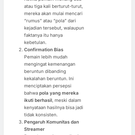
atau tiga kali berturut-turut,
mereka akan mulai mencari
“rumus” atau “pola” dari
kejadian tersebut, walaupun
faktanya itu hanya
kebetulan.
Confirmation Bias
Pemain lebih mudah
mengingat kemenangan
beruntun dibanding
kekalahan beruntun. Ini
menciptakan persepsi
bahwa
pola yang mereka
ikuti berhasil
, meski dalam
kenyataan hasilnya bisa jadi
tidak konsisten.
Pengaruh Komunitas dan
Streamer