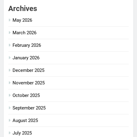
Archives
May 2026
March 2026
February 2026
January 2026
December 2025
November 2025
October 2025
September 2025
August 2025
July 2025