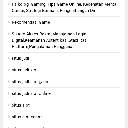
Psikologi Gaming, Tips Game Online, Kesehatan Mental
Gamer, Strategi Bermain, Pengembangan Diri
Rekomendasi Game
Sistem Akses Resmi,Manajemen Login
Digital,Keamanan Autentikasi,Stabilitas
Platform,Pengalaman Pengguna
situs judi
situs judi slot
situs judi slot gacor
situs judi slot online
situs slot
situs slot gacor