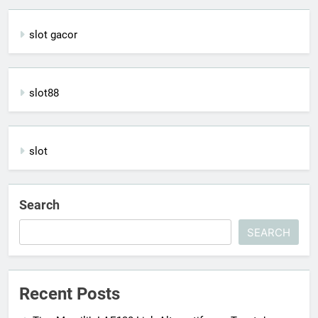
slot gacor
slot88
slot
Search
SEARCH
Recent Posts