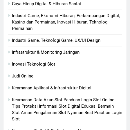
Gaya Hidup Digital & Hiburan Santai
Industri Game, Ekonomi Hiburan, Perkembangan Digital,
Kasino dan Permainan, Inovasi Hiburan, Teknologi
Permainan
Industri Game, Teknologi Game, UX/UI Design
Infrastruktur & Monitoring Jaringan
Inovasi Teknologi Slot
Judi Online
Keamanan Aplikasi & Infrastruktur Digital
Keamanan Data Akun Slot Panduan Login Slot Online
Tips Proteksi Informasi Slot Digital Edukasi Bermain
Slot Aman Pengalaman Slot Nyaman Best Practice Login
Slot