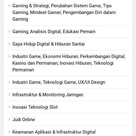
Gaming & Strategi, Perubahan Sistem Game, Tips
Gaming, Mindset Gamer, Pengembangan Diri dalam
Gaming
Gaming, Analisis Digital, Edukasi Pemain
Gaya Hidup Digital & Hiburan Santai
Industri Game, Ekonomi Hiburan, Perkembangan Digital,
Kasino dan Permainan, Inovasi Hiburan, Teknologi
Permainan
Industri Game, Teknologi Game, UX/UI Design
Infrastruktur & Monitoring Jaringan
Inovasi Teknologi Slot
Judi Online
Keamanan Aplikasi & Infrastruktur Digital