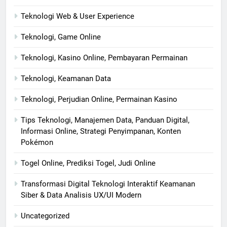
Teknologi Web & User Experience
Teknologi, Game Online
Teknologi, Kasino Online, Pembayaran Permainan
Teknologi, Keamanan Data
Teknologi, Perjudian Online, Permainan Kasino
Tips Teknologi, Manajemen Data, Panduan Digital,
Informasi Online, Strategi Penyimpanan, Konten
Pokémon
Togel Online, Prediksi Togel, Judi Online
Transformasi Digital Teknologi Interaktif Keamanan
Siber & Data Analisis UX/UI Modern
Uncategorized