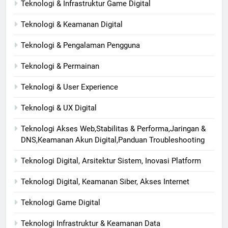
Teknologi & Infrastruktur Game Digital
Teknologi & Keamanan Digital
Teknologi & Pengalaman Pengguna
Teknologi & Permainan
Teknologi & User Experience
Teknologi & UX Digital
Teknologi Akses Web,Stabilitas & Performa,Jaringan &
DNS,Keamanan Akun Digital,Panduan Troubleshooting
Teknologi Digital, Arsitektur Sistem, Inovasi Platform
Teknologi Digital, Keamanan Siber, Akses Internet
Teknologi Game Digital
Teknologi Infrastruktur & Keamanan Data