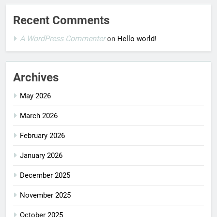
Recent Comments
A WordPress Commenter
on
Hello world!
Archives
May 2026
March 2026
February 2026
January 2026
December 2025
November 2025
October 2025