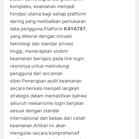
kompleks, keamanan menjadi
fondasi utama bagi setiap platform
daring yang melibatkan pertukaran
data pengguna.Platform
KAYA787
,
yang dikenal dengan inovasi
teknologi dan standar privasi
tinggi, menerapkan sistem
keamanan berlapis pada link login
resminya untuk melindungi
pengguna dari ancaman
siber.Penerapan audit keamanan
secara berkala menjadi langkah
strategis dalam memastikan bahwa
seluruh mekanisme login berjalan
sesuai dengan standar
internasional dan bebas dari celah
keamanan.Artikel ini akan
mengulas secara komprehensif