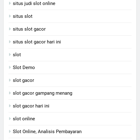
situs judi slot online
situs slot
situs slot gacor
situs slot gacor hari ini
slot
Slot Demo
slot gacor
slot gacor gampang menang
slot gacor hari ini
slot online
Slot Online, Analisis Pembayaran