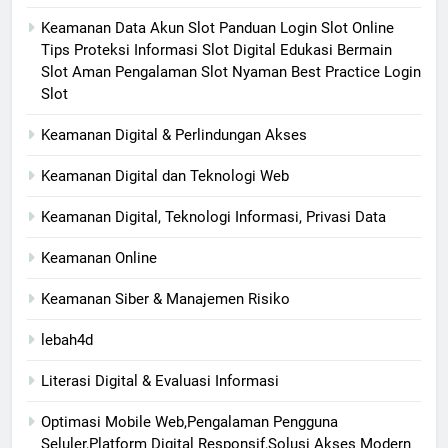
Keamanan Data Akun Slot Panduan Login Slot Online
Tips Proteksi Informasi Slot Digital Edukasi Bermain
Slot Aman Pengalaman Slot Nyaman Best Practice Login
Slot
Keamanan Digital & Perlindungan Akses
Keamanan Digital dan Teknologi Web
Keamanan Digital, Teknologi Informasi, Privasi Data
Keamanan Online
Keamanan Siber & Manajemen Risiko
lebah4d
Literasi Digital & Evaluasi Informasi
Optimasi Mobile Web,Pengalaman Pengguna
Seluler,Platform Digital Responsif,Solusi Akses Modern