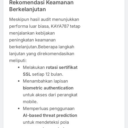
Rekomendasi Keamanan
Berkelanjutan
Meskipun hasil audit menunjukkan
performa luar biasa, KAYA787 tetap
menjalankan kebijakan
peningkatan keamanan
berkelanjutan.Beberapa langkah
lanjutan yang direkomendasikan
meliputi:
Melakukan
rotasi sertifikat
SSL
setiap 12 bulan.
Menambahkan lapisan
biometric authentication
untuk akses dari perangkat
mobile.
Memperluas penggunaan
AI-based threat prediction
untuk mendeteksi pola