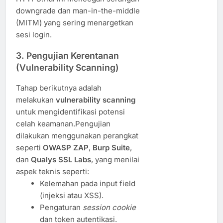
downgrade dan man-in-the-middle
(MITM) yang sering menargetkan
sesi login.
3. Pengujian Kerentanan
(Vulnerability Scanning)
Tahap berikutnya adalah
melakukan
vulnerability scanning
untuk mengidentifikasi potensi
celah keamanan.Pengujian
dilakukan menggunakan perangkat
seperti
OWASP ZAP
,
Burp Suite
,
dan
Qualys SSL Labs
, yang menilai
aspek teknis seperti:
Kelemahan pada input field
(injeksi atau XSS).
Pengaturan
session cookie
dan token autentikasi.