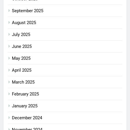
September 2025
August 2025
July 2025
June 2025
May 2025
April 2025
March 2025
February 2025
January 2025
December 2024
November 2024