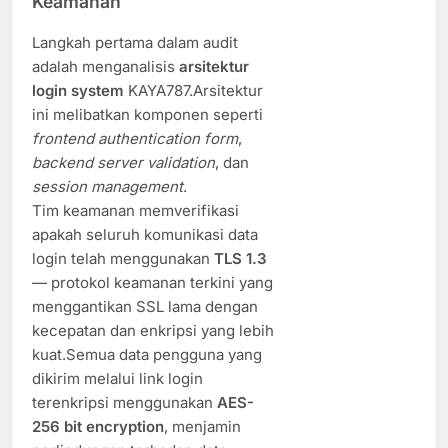
Keamanan
Langkah pertama dalam audit
adalah menganalisis
arsitektur
login system
KAYA787.Arsitektur
ini melibatkan komponen seperti
frontend authentication form
,
backend server validation
, dan
session management
.
Tim keamanan memverifikasi
apakah seluruh komunikasi data
login telah menggunakan
TLS 1.3
— protokol keamanan terkini yang
menggantikan SSL lama dengan
kecepatan dan enkripsi yang lebih
kuat.Semua data pengguna yang
dikirim melalui link login
terenkripsi menggunakan
AES-
256 bit encryption
, menjamin