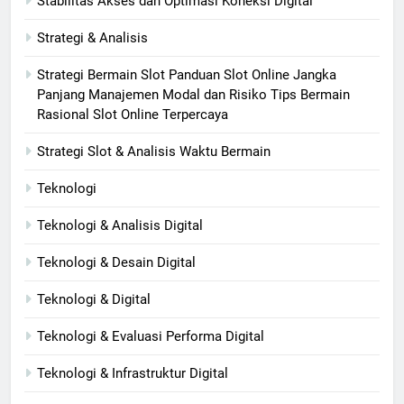
Stabilitas Akses dan Optimasi Koneksi Digital
Strategi & Analisis
Strategi Bermain Slot Panduan Slot Online Jangka
Panjang Manajemen Modal dan Risiko Tips Bermain
Rasional Slot Online Terpercaya
Strategi Slot & Analisis Waktu Bermain
Teknologi
Teknologi & Analisis Digital
Teknologi & Desain Digital
Teknologi & Digital
Teknologi & Evaluasi Performa Digital
Teknologi & Infrastruktur Digital