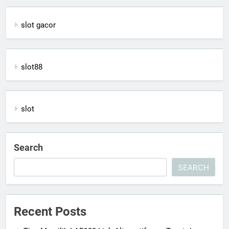
slot gacor
slot88
slot
Search
SEARCH
Recent Posts