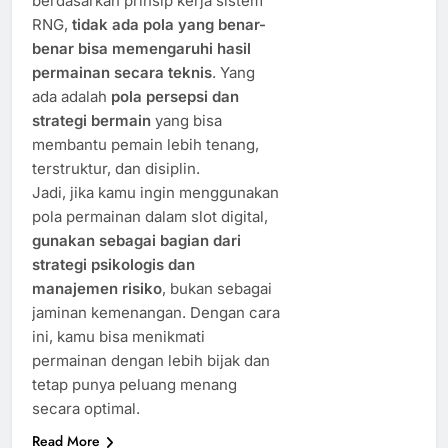
berdasarkan prinsip kerja sistem
RNG,
tidak ada pola yang benar-
benar bisa memengaruhi hasil
permainan secara teknis
. Yang
ada adalah
pola persepsi dan
strategi bermain
yang bisa
membantu pemain lebih tenang,
terstruktur, dan disiplin.
Jadi, jika kamu ingin menggunakan
pola permainan dalam slot digital,
gunakan sebagai bagian dari
strategi psikologis dan
manajemen risiko
, bukan sebagai
jaminan kemenangan. Dengan cara
ini, kamu bisa menikmati
permainan dengan lebih bijak dan
tetap punya peluang menang
secara optimal.
Read More