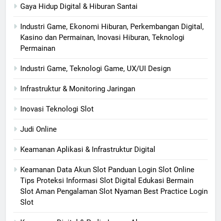
Gaya Hidup Digital & Hiburan Santai
Industri Game, Ekonomi Hiburan, Perkembangan Digital,
Kasino dan Permainan, Inovasi Hiburan, Teknologi
Permainan
Industri Game, Teknologi Game, UX/UI Design
Infrastruktur & Monitoring Jaringan
Inovasi Teknologi Slot
Judi Online
Keamanan Aplikasi & Infrastruktur Digital
Keamanan Data Akun Slot Panduan Login Slot Online
Tips Proteksi Informasi Slot Digital Edukasi Bermain
Slot Aman Pengalaman Slot Nyaman Best Practice Login
Slot