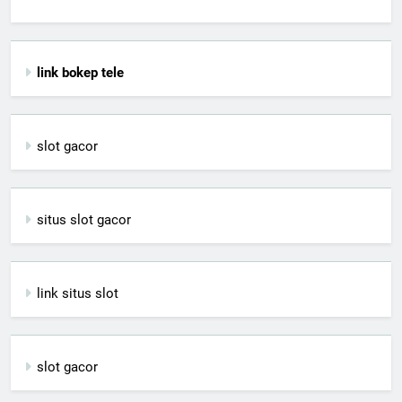
link bokep tele
slot gacor
situs slot gacor
link situs slot
slot gacor