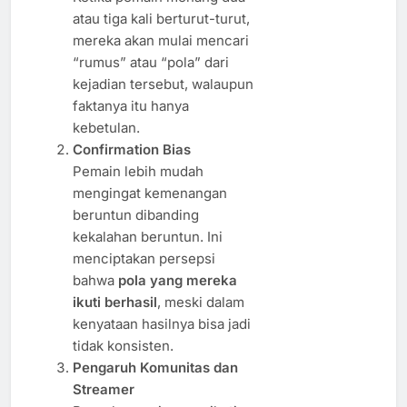
atau tiga kali berturut-turut,
mereka akan mulai mencari
“rumus” atau “pola” dari
kejadian tersebut, walaupun
faktanya itu hanya
kebetulan.
Confirmation Bias
Pemain lebih mudah
mengingat kemenangan
beruntun dibanding
kekalahan beruntun. Ini
menciptakan persepsi
bahwa
pola yang mereka
ikuti berhasil
, meski dalam
kenyataan hasilnya bisa jadi
tidak konsisten.
Pengaruh Komunitas dan
Streamer