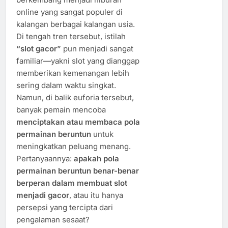
online yang sangat populer di
kalangan berbagai kalangan usia.
Di tengah tren tersebut, istilah
“slot gacor”
pun menjadi sangat
familiar—yakni slot yang dianggap
memberikan kemenangan lebih
sering dalam waktu singkat.
Namun, di balik euforia tersebut,
banyak pemain mencoba
menciptakan atau membaca pola
permainan beruntun
untuk
meningkatkan peluang menang.
Pertanyaannya:
apakah pola
permainan beruntun benar-benar
berperan dalam membuat slot
menjadi gacor
, atau itu hanya
persepsi yang tercipta dari
pengalaman sesaat?