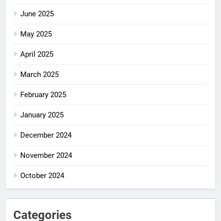
June 2025
May 2025
April 2025
March 2025
February 2025
January 2025
December 2024
November 2024
October 2024
Categories