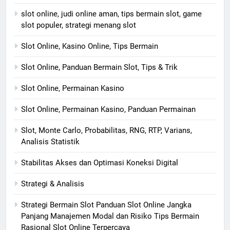
slot online, judi online aman, tips bermain slot, game
slot populer, strategi menang slot
Slot Online, Kasino Online, Tips Bermain
Slot Online, Panduan Bermain Slot, Tips & Trik
Slot Online, Permainan Kasino
Slot Online, Permainan Kasino, Panduan Permainan
Slot, Monte Carlo, Probabilitas, RNG, RTP, Varians,
Analisis Statistik
Stabilitas Akses dan Optimasi Koneksi Digital
Strategi & Analisis
Strategi Bermain Slot Panduan Slot Online Jangka
Panjang Manajemen Modal dan Risiko Tips Bermain
Rasional Slot Online Terpercaya