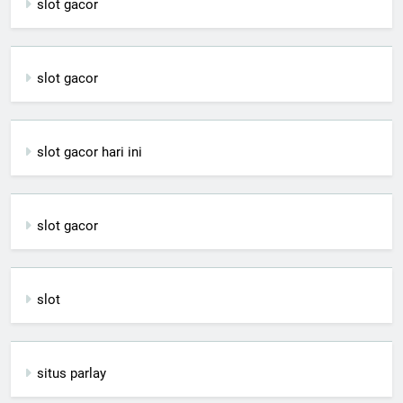
slot gacor
slot gacor
slot gacor hari ini
slot gacor
slot
situs parlay