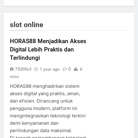
slot online
HORAS88 Menjadikan Akses
Digital Lebih Praktis dan
Terlindungi
7520fe3
1 year ago
0
6
mins
HORAS88 menghadirkan sistem
akses digital yang praktis, aman,
dan efisien. Dirancang untuk
pengguna modern, platform ini
mengintegrasikan teknologi terkini
demi kenyamanan dan
perlindungan data maksimal.
Di tengah perkembangan teknologi