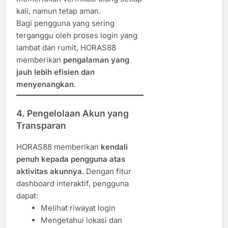
kali, namun tetap aman.
Bagi pengguna yang sering
terganggu oleh proses login yang
lambat dan rumit, HORAS88
memberikan
pengalaman yang
jauh lebih efisien dan
menyenangkan
.
4. Pengelolaan Akun yang
Transparan
HORAS88 memberikan
kendali
penuh kepada pengguna atas
aktivitas akunnya
. Dengan fitur
dashboard interaktif, pengguna
dapat:
Melihat riwayat login
Mengetahui lokasi dan