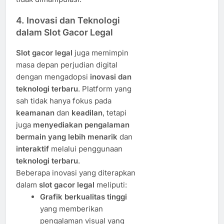
4. Inovasi dan Teknologi
dalam Slot Gacor Legal
Slot gacor legal
juga memimpin
masa depan perjudian digital
dengan mengadopsi
inovasi dan
teknologi terbaru
. Platform yang
sah tidak hanya fokus pada
keamanan
dan
keadilan
, tetapi
juga
menyediakan pengalaman
bermain yang lebih menarik
dan
interaktif
melalui penggunaan
teknologi terbaru
.
Beberapa inovasi yang diterapkan
dalam
slot gacor legal
meliputi:
Grafik berkualitas tinggi
yang memberikan
pengalaman visual yang