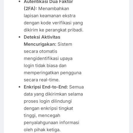
Autentikasi Dua Faktor
(2FA):
Menambahkan
lapisan keamanan ekstra
dengan kode verifikasi yang
dikirim ke perangkat pribadi.
Deteksi Aktivitas
Mencurigakan:
Sistem
secara otomatis
mengidentifikasi upaya
login tidak biasa dan
memperingatkan pengguna
secara real-time.
Enkripsi End-to-End:
Semua
data yang dikirimkan selama
proses login dilindungi
dengan enkripsi tingkat
tinggi, mencegah
penyalahgunaan informasi
oleh pihak ketiga.