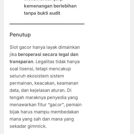
kemenangan berlebihan
tanpa bukti audit
Penutup
Slot gacor hanya layak dimainkan
jika
beroperasi secara legal dan
transparan
. Legalitas tidak hanya
soal lisensi, tetapi mencakup
seluruh ekosistem sistem
permainan, keacakan, keamanan
data, dan kejelasan aturan. Di
tengah maraknya penyedia yang
menawarkan fitur “gacor”, pemain
bijak harus mampu membedakan
mana yang sah dan mana yang
sekadar gimmick.