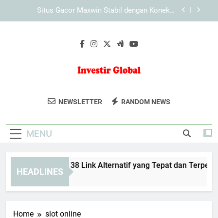
Skip
Lancar
Teknologi yang Digunakan untuk Mengukur
to
Kecepatan Atlet: Inovasi Modern dalam Analisis
Performa Olahraga
content
Analisis Sistem Digital yang Digunakan pada
Platform Tiara4D dalam Ekosistem Game Online
Tips Memilih LAE138 Link Alternatif yang Tepat
dan Terpercaya
Situs Gacor Maxwin Stabil dengan Koneksi
Internet yang Baik untuk Pengalaman Akses Lebih
Investir Global
Lancar
Investir Global Menyediakan Panduan
Teknologi yang Digunakan untuk Mengukur
NEWSLETTER
RANDOM NEWS
Kecepatan Atlet: Inovasi Modern dalam Analisis
Dan Tips Investasi Yang Aman Dan
Performa Olahraga
Analisis Sistem Digital yang Digunakan pada
Menguntungkan Bagi Para Investor
Platform Tiara4D dalam Ekosistem Game Online
MENU
Pemula Maupun Berpengalaman.
ips Memilih LAE138 Link Alternatif yang Tepat dan Terpercaya
HEADLINES
 Months Ago
Home
slot online