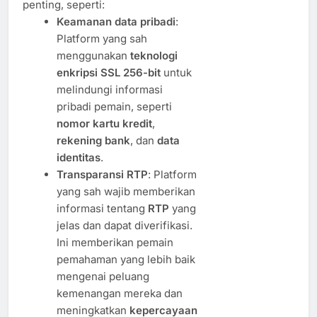
penting, seperti:
Keamanan data pribadi
:
Platform yang sah
menggunakan
teknologi
enkripsi SSL 256-bit
untuk
melindungi informasi
pribadi pemain, seperti
nomor kartu kredit
,
rekening bank
, dan
data
identitas
.
Transparansi RTP
: Platform
yang sah wajib memberikan
informasi tentang
RTP
yang
jelas dan dapat diverifikasi.
Ini memberikan pemain
pemahaman yang lebih baik
mengenai peluang
kemenangan mereka dan
meningkatkan
kepercayaan