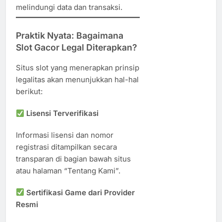
melindungi data dan transaksi.
Praktik Nyata: Bagaimana
Slot Gacor Legal Diterapkan?
Situs slot yang menerapkan prinsip
legalitas akan menunjukkan hal-hal
berikut:
Lisensi Terverifikasi
Informasi lisensi dan nomor
registrasi ditampilkan secara
transparan di bagian bawah situs
atau halaman “Tentang Kami”.
Sertifikasi Game dari Provider
Resmi