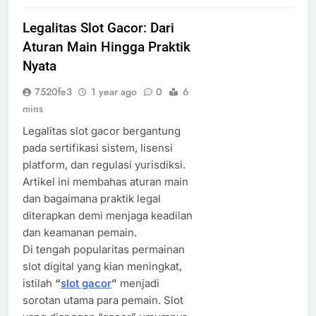
Legalitas Slot Gacor: Dari
Aturan Main Hingga Praktik
Nyata
7520fe3
1 year ago
0
6
mins
Legalitas slot gacor bergantung
pada sertifikasi sistem, lisensi
platform, dan regulasi yurisdiksi.
Artikel ini membahas aturan main
dan bagaimana praktik legal
diterapkan demi menjaga keadilan
dan keamanan pemain.
Di tengah popularitas permainan
slot digital yang kian meningkat,
istilah
“
slot gacor
”
menjadi
sorotan utama para pemain. Slot