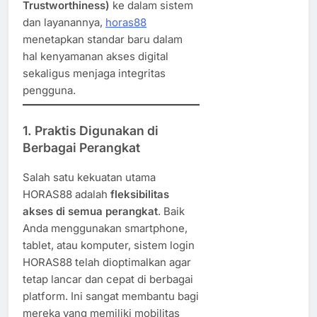
Trustworthiness)
ke dalam sistem
dan layanannya,
horas88
menetapkan standar baru dalam
hal kenyamanan akses digital
sekaligus menjaga integritas
pengguna.
1. Praktis Digunakan di
Berbagai Perangkat
Salah satu kekuatan utama
HORAS88 adalah
fleksibilitas
akses di semua perangkat
. Baik
Anda menggunakan smartphone,
tablet, atau komputer, sistem login
HORAS88 telah dioptimalkan agar
tetap lancar dan cepat di berbagai
platform. Ini sangat membantu bagi
mereka yang memiliki mobilitas