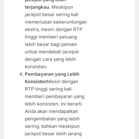
terjangkau
. Meskipun
jackpot besar sering kali
memerlukan keberuntungan
ekstra, mesin dengan RTP
tinggi memberi peluang
lebih besar bagi pemain
untuk mendekati jackpot
dengan cara yang lebih
konsisten.
Pembayaran yang Lebih
Konsisten
Mesin dengan
RTP tinggi sering kali
memberi pembayaran yang
lebih konsisten. Ini berarti
Anda akan mendapatkan
pengembalian yang lebih
sering, bahkan meskipun
jackpot besar lebih jarang