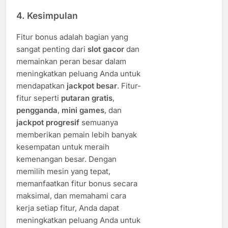
4.
Kesimpulan
Fitur bonus adalah bagian yang
sangat penting dari
slot gacor
dan
memainkan peran besar dalam
meningkatkan peluang Anda untuk
mendapatkan
jackpot besar
. Fitur-
fitur seperti
putaran gratis
,
pengganda
,
mini games
, dan
jackpot progresif
semuanya
memberikan pemain lebih banyak
kesempatan untuk meraih
kemenangan besar. Dengan
memilih mesin yang tepat,
memanfaatkan fitur bonus secara
maksimal, dan memahami cara
kerja setiap fitur, Anda dapat
meningkatkan peluang Anda untuk