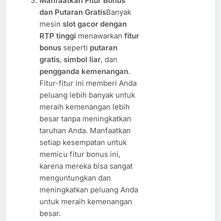
Manfaatkan Fitur Bonus
dan Putaran Gratis
Banyak
mesin
slot gacor dengan
RTP tinggi
menawarkan
fitur
bonus
seperti
putaran
gratis
,
simbol liar
, dan
pengganda kemenangan
.
Fitur-fitur ini memberi Anda
peluang lebih banyak untuk
meraih kemenangan lebih
besar tanpa meningkatkan
taruhan Anda. Manfaatkan
setiap kesempatan untuk
memicu fitur bonus ini,
karena mereka bisa sangat
menguntungkan dan
meningkatkan peluang Anda
untuk meraih kemenangan
besar.