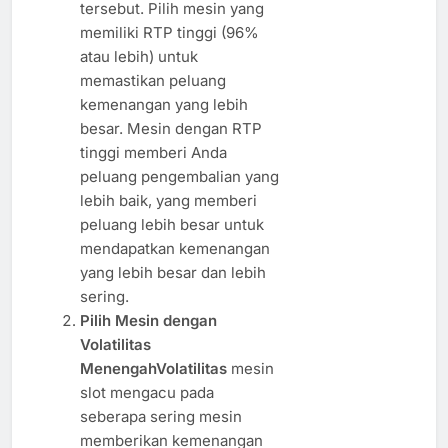
tersebut. Pilih mesin yang
memiliki RTP tinggi (96%
atau lebih) untuk
memastikan peluang
kemenangan yang lebih
besar. Mesin dengan RTP
tinggi memberi Anda
peluang pengembalian yang
lebih baik, yang memberi
peluang lebih besar untuk
mendapatkan kemenangan
yang lebih besar dan lebih
sering.
Pilih Mesin dengan
Volatilitas
Menengah
Volatilitas
mesin
slot mengacu pada
seberapa sering mesin
memberikan kemenangan