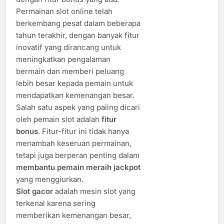
Permainan slot online telah
berkembang pesat dalam beberapa
tahun terakhir, dengan banyak fitur
inovatif yang dirancang untuk
meningkatkan pengalaman
bermain dan memberi peluang
lebih besar kepada pemain untuk
mendapatkan kemenangan besar.
Salah satu aspek yang paling dicari
oleh pemain slot adalah
fitur
bonus
. Fitur-fitur ini tidak hanya
menambah keseruan permainan,
tetapi juga berperan penting dalam
membantu pemain meraih jackpot
yang menggiurkan.
Slot gacor
adalah mesin slot yang
terkenal karena sering
memberikan kemenangan besar,