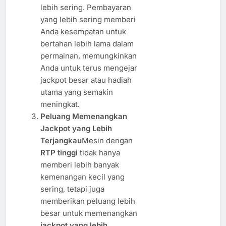
lebih sering. Pembayaran
yang lebih sering memberi
Anda kesempatan untuk
bertahan lebih lama dalam
permainan, memungkinkan
Anda untuk terus mengejar
jackpot besar atau hadiah
utama yang semakin
meningkat.
Peluang Memenangkan
Jackpot yang Lebih
Terjangkau
Mesin dengan
RTP tinggi
tidak hanya
memberi lebih banyak
kemenangan kecil yang
sering, tetapi juga
memberikan peluang lebih
besar untuk memenangkan
jackpot yang lebih