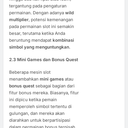
tergantung pada pengaturan
permainan. Dengan adanya
wild
multiplier
, potensi kemenangan
pada permainan slot ini semakin
besar, terutama ketika Anda
beruntung mendapat
kombinasi
simbol yang menguntungkan
.
2.3
Mini Games dan Bonus Quest
Beberapa mesin slot
menambahkan
mini games
atau
bonus quest
sebagai bagian dari
fitur bonus mereka. Biasanya, fitur
ini dipicu ketika pemain
memperoleh simbol tertentu di
gulungan, dan mereka akan
diarahkan untuk berpartisipasi
dalam permainan bonus terpisah.