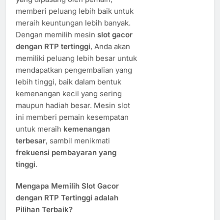
memberi peluang lebih baik untuk
meraih keuntungan lebih banyak.
Dengan memilih mesin
slot gacor
dengan RTP tertinggi
, Anda akan
memiliki peluang lebih besar untuk
mendapatkan pengembalian yang
lebih tinggi, baik dalam bentuk
kemenangan kecil yang sering
maupun hadiah besar. Mesin slot
ini memberi pemain kesempatan
untuk meraih
kemenangan
terbesar
, sambil menikmati
frekuensi pembayaran yang
tinggi
.
Mengapa Memilih Slot Gacor
dengan RTP Tertinggi adalah
Pilihan Terbaik?