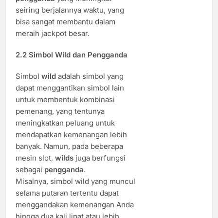
seiring berjalannya waktu, yang
bisa sangat membantu dalam
meraih jackpot besar.
2.2
Simbol Wild dan Pengganda
Simbol
wild
adalah simbol yang
dapat menggantikan simbol lain
untuk membentuk kombinasi
pemenang, yang tentunya
meningkatkan peluang untuk
mendapatkan kemenangan lebih
banyak. Namun, pada beberapa
mesin slot,
wilds
juga berfungsi
sebagai
pengganda
.
Misalnya, simbol wild yang muncul
selama putaran tertentu dapat
menggandakan kemenangan Anda
hingga dua kali lipat atau lebih,