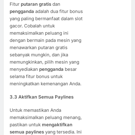
Fitur
putaran gratis
dan
pengganda
adalah dua fitur bonus
yang paling bermanfaat dalam slot
gacor. Cobalah untuk
memaksimalkan peluang ini
dengan bermain pada mesin yang
menawarkan putaran gratis
sebanyak mungkin, dan jika
memungkinkan, pilih mesin yang
menyediakan
pengganda
besar
selama fitur bonus untuk
meningkatkan kemenangan Anda.
3.3
Aktifkan Semua Paylines
Untuk memastikan Anda
memaksimalkan peluang menang,
pastikan untuk
mengaktifkan
semua paylines
yang tersedia. Ini