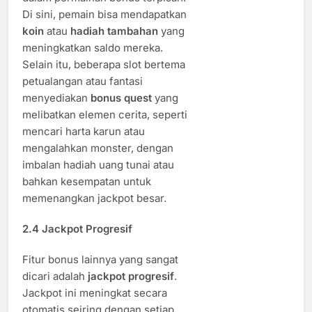
Di sini, pemain bisa mendapatkan
koin
atau
hadiah tambahan
yang
meningkatkan saldo mereka.
Selain itu, beberapa slot bertema
petualangan atau fantasi
menyediakan
bonus quest
yang
melibatkan elemen cerita, seperti
mencari harta karun atau
mengalahkan monster, dengan
imbalan hadiah uang tunai atau
bahkan kesempatan untuk
memenangkan jackpot besar.
2.4
Jackpot Progresif
Fitur bonus lainnya yang sangat
dicari adalah
jackpot progresif
.
Jackpot ini meningkat secara
otomatis seiring dengan setiap