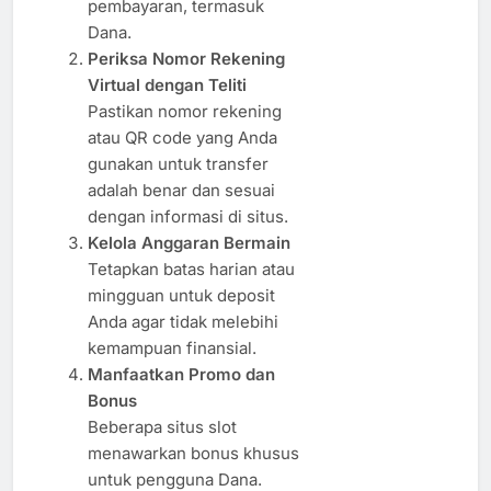
pembayaran, termasuk
Dana.
Periksa Nomor Rekening
Virtual dengan Teliti
Pastikan nomor rekening
atau QR code yang Anda
gunakan untuk transfer
adalah benar dan sesuai
dengan informasi di situs.
Kelola Anggaran Bermain
Tetapkan batas harian atau
mingguan untuk deposit
Anda agar tidak melebihi
kemampuan finansial.
Manfaatkan Promo dan
Bonus
Beberapa situs slot
menawarkan bonus khusus
untuk pengguna Dana.