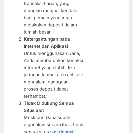
transaksi harian, yang
mungkin menjadi kendala
bagi pemain yang ingin
melakukan deposit dalam
jumlah besar.
Ketergantungan pada
Internet dan Aplikasi
Untuk menggunakan Dana,
Anda membutuhkan koneksi
internet yang stabil. Jika
jaringan lambat atau aplikasi
mengalami gangguan,
proses deposit dapat
terhambat.
Tidak Didukung Semua
Situs Slot
Meskipun Dana sudah
digunakan secara luas, tidak
semua situs
slot deposit