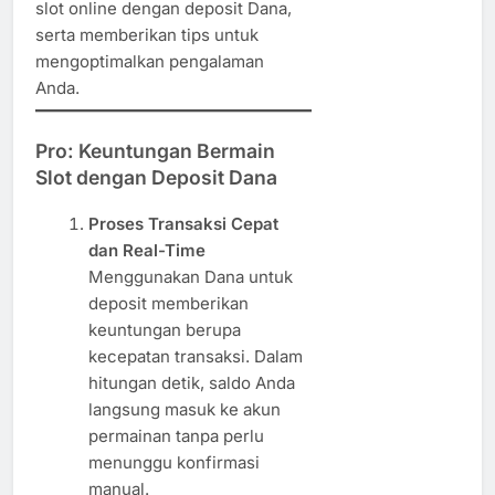
slot online dengan deposit Dana,
serta memberikan tips untuk
mengoptimalkan pengalaman
Anda.
Pro: Keuntungan Bermain
Slot dengan Deposit Dana
Proses Transaksi Cepat
dan Real-Time
Menggunakan Dana untuk
deposit memberikan
keuntungan berupa
kecepatan transaksi. Dalam
hitungan detik, saldo Anda
langsung masuk ke akun
permainan tanpa perlu
menunggu konfirmasi
manual.