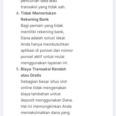
pencurian data atau
transaksi yang tidak sah.
Tidak Memerlukan
Rekening Bank
Bagi pemain yang tidak
memiliki rekening bank,
Dana adalah solusi ideal.
Anda hanya membutuhkan
aplikasi di ponsel dan nomor
ponsel aktif untuk mulai
menggunakan layanan ini.
Biaya Transaksi Rendah
atau Gratis
Sebagian besar situs slot
online tidak mengenakan
biaya tambahan untuk
deposit menggunakan Dana.
Hal ini memungkinkan Anda
memaksimalkan dana yang