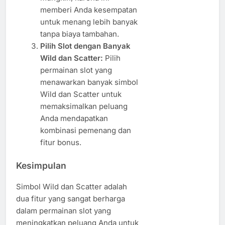
memberi Anda kesempatan
untuk menang lebih banyak
tanpa biaya tambahan.
Pilih Slot dengan Banyak
Wild dan Scatter:
Pilih
permainan slot yang
menawarkan banyak simbol
Wild dan Scatter untuk
memaksimalkan peluang
Anda mendapatkan
kombinasi pemenang dan
fitur bonus.
Kesimpulan
Simbol Wild dan Scatter adalah
dua fitur yang sangat berharga
dalam permainan slot yang
meningkatkan peluang Anda untuk