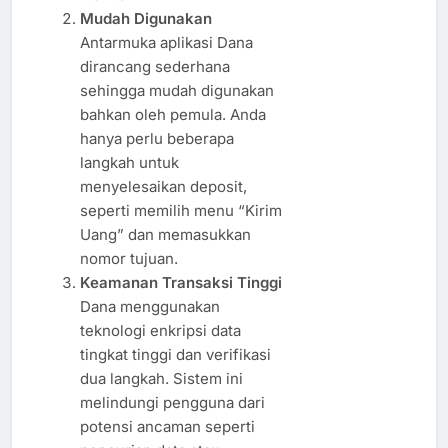
Mudah Digunakan
Antarmuka aplikasi Dana
dirancang sederhana
sehingga mudah digunakan
bahkan oleh pemula. Anda
hanya perlu beberapa
langkah untuk
menyelesaikan deposit,
seperti memilih menu “Kirim
Uang” dan memasukkan
nomor tujuan.
Keamanan Transaksi Tinggi
Dana menggunakan
teknologi enkripsi data
tingkat tinggi dan verifikasi
dua langkah. Sistem ini
melindungi pengguna dari
potensi ancaman seperti