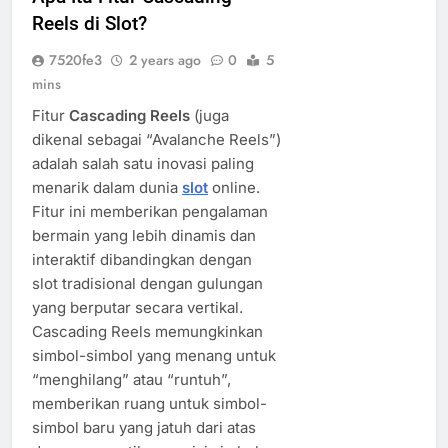
Reels di Slot?
7520fe3
2 years ago
0
5
mins
Fitur
Cascading Reels
(juga
dikenal sebagai “Avalanche Reels”)
adalah salah satu inovasi paling
menarik dalam dunia
slot
online.
Fitur ini memberikan pengalaman
bermain yang lebih dinamis dan
interaktif dibandingkan dengan
slot tradisional dengan gulungan
yang berputar secara vertikal.
Cascading Reels memungkinkan
simbol-simbol yang menang untuk
“menghilang” atau “runtuh”,
memberikan ruang untuk simbol-
simbol baru yang jatuh dari atas