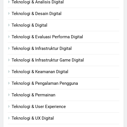
Teknologi & Analisis Digital
Teknologi & Desain Digital
Teknologi & Digital
Teknologi & Evaluasi Performa Digital
Teknologi & Infrastruktur Digital
Teknologi & Infrastruktur Game Digital
Teknologi & Keamanan Digital
Teknologi & Pengalaman Pengguna
Teknologi & Permainan
Teknologi & User Experience
Teknologi & UX Digital