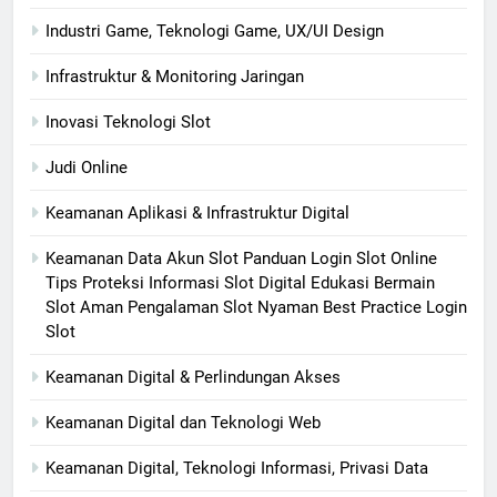
Industri Game, Teknologi Game, UX/UI Design
Infrastruktur & Monitoring Jaringan
Inovasi Teknologi Slot
Judi Online
Keamanan Aplikasi & Infrastruktur Digital
Keamanan Data Akun Slot Panduan Login Slot Online
Tips Proteksi Informasi Slot Digital Edukasi Bermain
Slot Aman Pengalaman Slot Nyaman Best Practice Login
Slot
Keamanan Digital & Perlindungan Akses
Keamanan Digital dan Teknologi Web
Keamanan Digital, Teknologi Informasi, Privasi Data