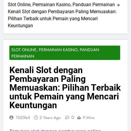
Slot Online, Permainan Kasino, Panduan Permainan
Kenali Slot dengan Pembayaran Paling Memuaskan:
Pilihan Terbaik untuk Pemain yang Mencari
Keuntungan
SLOT ONLINE, PERMAINAN KASINO, PANDUAN
PERMAINAN
Kenali Slot dengan
Pembayaran Paling
Memuaskan: Pilihan Terbaik
untuk Pemain yang Mencari
Keuntungan
0
7520fe3
2 Years Ago
9 Mins