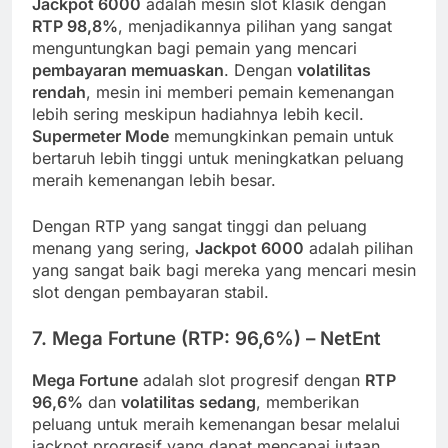
Jackpot 6000
adalah mesin slot klasik dengan
RTP 98,8%
, menjadikannya pilihan yang sangat
menguntungkan bagi pemain yang mencari
pembayaran memuaskan
. Dengan
volatilitas
rendah
, mesin ini memberi pemain kemenangan
lebih sering meskipun hadiahnya lebih kecil.
Supermeter Mode
memungkinkan pemain untuk
bertaruh lebih tinggi untuk meningkatkan peluang
meraih kemenangan lebih besar.
Dengan RTP yang sangat tinggi dan peluang
menang yang sering,
Jackpot 6000
adalah pilihan
yang sangat baik bagi mereka yang mencari mesin
slot dengan pembayaran stabil.
7.
Mega Fortune (RTP: 96,6%) – NetEnt
Mega Fortune
adalah slot progresif dengan
RTP
96,6%
dan
volatilitas sedang
, memberikan
peluang untuk meraih kemenangan besar melalui
jackpot progresif yang dapat mencapai jutaan