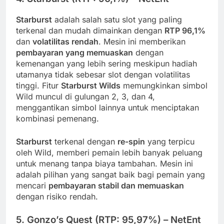
Starburst
adalah salah satu slot yang paling
terkenal dan mudah dimainkan dengan
RTP 96,1%
dan
volatilitas rendah
. Mesin ini memberikan
pembayaran yang memuaskan
dengan
kemenangan yang lebih sering meskipun hadiah
utamanya tidak sebesar slot dengan volatilitas
tinggi. Fitur
Starburst Wilds
memungkinkan simbol
Wild muncul di gulungan 2, 3, dan 4,
menggantikan simbol lainnya untuk menciptakan
kombinasi pemenang.
Starburst
terkenal dengan
re-spin
yang terpicu
oleh Wild, memberi pemain lebih banyak peluang
untuk menang tanpa biaya tambahan. Mesin ini
adalah pilihan yang sangat baik bagi pemain yang
mencari
pembayaran stabil dan memuaskan
dengan risiko rendah.
5.
Gonzo’s Quest (RTP: 95,97%) – NetEnt