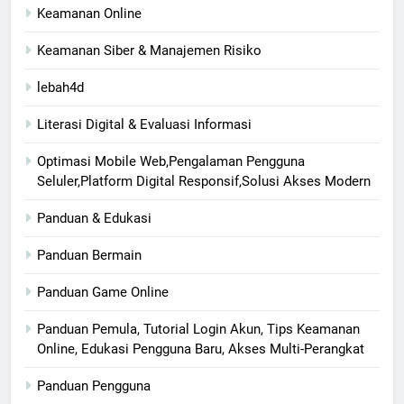
Keamanan Online
Keamanan Siber & Manajemen Risiko
lebah4d
Literasi Digital & Evaluasi Informasi
Optimasi Mobile Web,Pengalaman Pengguna
Seluler,Platform Digital Responsif,Solusi Akses Modern
Panduan & Edukasi
Panduan Bermain
Panduan Game Online
Panduan Pemula, Tutorial Login Akun, Tips Keamanan
Online, Edukasi Pengguna Baru, Akses Multi-Perangkat
Panduan Pengguna