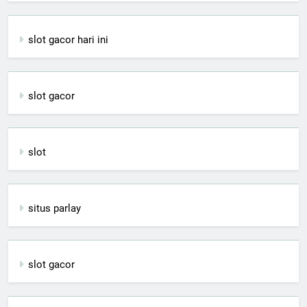
slot gacor hari ini
slot gacor
slot
situs parlay
slot gacor