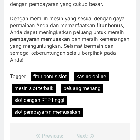
dengan pembayaran yang cukup besar.
Dengan memilih mesin yang sesuai dengan gaya
permainan Anda dan memanfaatkan
fitur bonus
,
Anda dapat meningkatkan peluang untuk meraih
pembayaran memuaskan
dan meraih kemenangan
yang menguntungkan. Selamat bermain dan
semoga keberuntungan selalu berpihak pada
Anda!
Tagged:
fitur bonus slot
kasino online
mesin slot terbaik
peluang menang
slot dengan RTP tinggi
slot pembayaran memuaskan
Previous:
Next:
Post