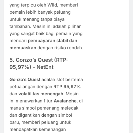
yang terpicu oleh Wild, memberi
pemain lebih banyak peluang
untuk menang tanpa biaya
tambahan. Mesin ini adalah pilihan
yang sangat baik bagi pemain yang
mencari
pembayaran stabil dan
memuaskan
dengan risiko rendah.
5.
Gonzo’s Quest (RTP:
95,97%) – NetEnt
Gonzo’s Quest
adalah slot bertema
petualangan dengan
RTP 95,97%
dan
volatilitas menengah
. Mesin
ini menawarkan fitur
Avalanche
, di
mana simbol pemenang meledak
dan digantikan dengan simbol
baru, memberi peluang untuk
mendapatkan kemenangan