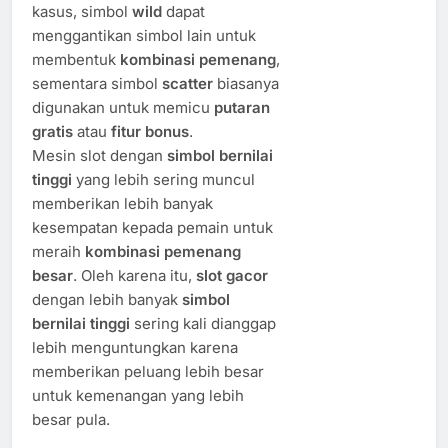
kasus, simbol
wild
dapat
menggantikan simbol lain untuk
membentuk
kombinasi pemenang
,
sementara simbol
scatter
biasanya
digunakan untuk memicu
putaran
gratis
atau
fitur bonus
.
Mesin slot dengan
simbol bernilai
tinggi
yang lebih sering muncul
memberikan lebih banyak
kesempatan kepada pemain untuk
meraih
kombinasi pemenang
besar
. Oleh karena itu,
slot gacor
dengan lebih banyak
simbol
bernilai tinggi
sering kali dianggap
lebih menguntungkan karena
memberikan peluang lebih besar
untuk kemenangan yang lebih
besar pula.