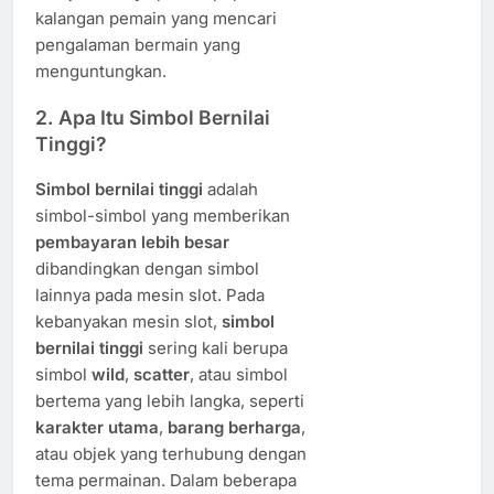
kalangan pemain yang mencari
pengalaman bermain yang
menguntungkan.
2. Apa Itu Simbol Bernilai
Tinggi?
Simbol bernilai tinggi
adalah
simbol-simbol yang memberikan
pembayaran lebih besar
dibandingkan dengan simbol
lainnya pada mesin slot. Pada
kebanyakan mesin slot,
simbol
bernilai tinggi
sering kali berupa
simbol
wild
,
scatter
, atau simbol
bertema yang lebih langka, seperti
karakter utama
,
barang berharga
,
atau objek yang terhubung dengan
tema permainan. Dalam beberapa