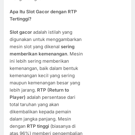
Apa Itu Slot Gacor dengan RTP
Tertinggi?
Slot gacor
adalah istilah yang
digunakan untuk menggambarkan
mesin slot yang dikenal
sering
memberikan kemenangan
. Mesin
ini lebih sering memberikan
kemenangan, baik dalam bentuk
kemenangan kecil yang sering
maupun kemenangan besar yang
lebih jarang.
RTP (Return to
Player)
adalah persentase dari
total taruhan yang akan
dikembalikan kepada pemain
dalam jangka panjang. Mesin
dengan
RTP tinggi
(biasanya di
atas 96%) memberi pengembalian