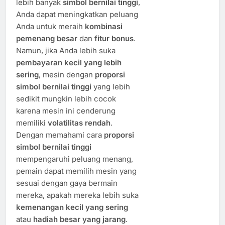
lebih banyak
simbol bernilai tinggi
,
Anda dapat meningkatkan peluang
Anda untuk meraih
kombinasi
pemenang besar
dan
fitur bonus
.
Namun, jika Anda lebih suka
pembayaran kecil yang lebih
sering
, mesin dengan
proporsi
simbol bernilai tinggi
yang lebih
sedikit mungkin lebih cocok
karena mesin ini cenderung
memiliki
volatilitas rendah
.
Dengan memahami cara
proporsi
simbol bernilai tinggi
mempengaruhi peluang menang,
pemain dapat memilih mesin yang
sesuai dengan gaya bermain
mereka, apakah mereka lebih suka
kemenangan kecil yang sering
atau
hadiah besar yang jarang
.