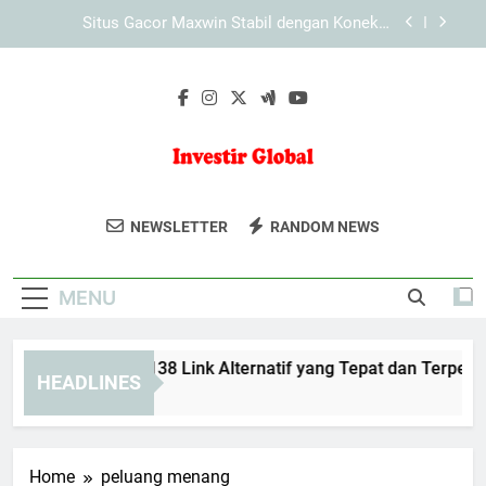
Skip
Lancar
Teknologi yang Digunakan untuk Mengukur
to
Kecepatan Atlet: Inovasi Modern dalam Analisis
Performa Olahraga
content
Analisis Sistem Digital yang Digunakan pada
Platform Tiara4D dalam Ekosistem Game Online
Tips Memilih LAE138 Link Alternatif yang Tepat
dan Terpercaya
Situs Gacor Maxwin Stabil dengan Koneksi
Internet yang Baik untuk Pengalaman Akses Lebih
Investir Global
Lancar
Investir Global Menyediakan Panduan
Teknologi yang Digunakan untuk Mengukur
NEWSLETTER
RANDOM NEWS
Kecepatan Atlet: Inovasi Modern dalam Analisis
Dan Tips Investasi Yang Aman Dan
Performa Olahraga
Analisis Sistem Digital yang Digunakan pada
Menguntungkan Bagi Para Investor
Platform Tiara4D dalam Ekosistem Game Online
MENU
Pemula Maupun Berpengalaman.
ps Memilih LAE138 Link Alternatif yang Tepat dan Terpercaya
HEADLINES
onths Ago
Home
peluang menang