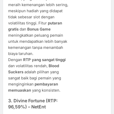
meraih kemenangan lebih sering,
meskipun hadiah yang didapat
tidak sebesar slot dengan
volatilitas tinggi. Fitur
putaran
gratis
dan
Bonus Game
meningkatkan peluang pemain
untuk mendapatkan lebih banyak
kemenangan tanpa menambah
biaya taruhan.
Dengan
RTP yang sangat tinggi
dan volatilitas rendah,
Blood
Suckers
adalah pilihan yang
sangat baik bagi pemain yang
menginginkan
pembayaran
memuaskan
yang konsisten.
3.
Divine Fortune (RTP:
96,59%) – NetEnt