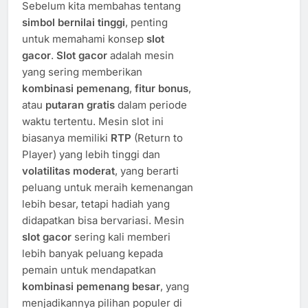
Sebelum kita membahas tentang
simbol bernilai tinggi
, penting
untuk memahami konsep
slot
gacor
.
Slot gacor
adalah mesin
yang sering memberikan
kombinasi pemenang
,
fitur bonus
,
atau
putaran gratis
dalam periode
waktu tertentu. Mesin slot ini
biasanya memiliki
RTP
(Return to
Player) yang lebih tinggi dan
volatilitas moderat
, yang berarti
peluang untuk meraih kemenangan
lebih besar, tetapi hadiah yang
didapatkan bisa bervariasi. Mesin
slot gacor
sering kali memberi
lebih banyak peluang kepada
pemain untuk mendapatkan
kombinasi pemenang besar
, yang
menjadikannya pilihan populer di