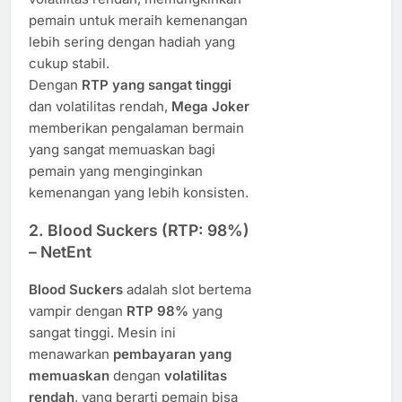
pemain untuk meraih kemenangan
lebih sering dengan hadiah yang
cukup stabil.
Dengan
RTP yang sangat tinggi
dan volatilitas rendah,
Mega Joker
memberikan pengalaman bermain
yang sangat memuaskan bagi
pemain yang menginginkan
kemenangan yang lebih konsisten.
2.
Blood Suckers (RTP: 98%)
– NetEnt
Blood Suckers
adalah slot bertema
vampir dengan
RTP 98%
yang
sangat tinggi. Mesin ini
menawarkan
pembayaran yang
memuaskan
dengan
volatilitas
rendah
, yang berarti pemain bisa