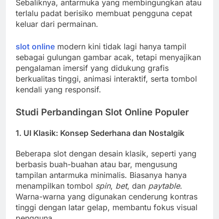
Sebaliknya, antarmuka yang membingungkan atau
terlalu padat berisiko membuat pengguna cepat
keluar dari permainan.
slot online
modern kini tidak lagi hanya tampil
sebagai gulungan gambar acak, tetapi menyajikan
pengalaman imersif yang didukung grafis
berkualitas tinggi, animasi interaktif, serta tombol
kendali yang responsif.
Studi Perbandingan Slot Online Populer
1.
UI Klasik: Konsep Sederhana dan Nostalgik
Beberapa slot dengan desain klasik, seperti yang
berbasis buah-buahan atau bar, mengusung
tampilan antarmuka minimalis. Biasanya hanya
menampilkan tombol
spin
,
bet
, dan
paytable
.
Warna-warna yang digunakan cenderung kontras
tinggi dengan latar gelap, membantu fokus visual
pengguna.