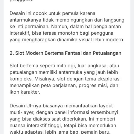
Desain ini cocok untuk pemula karena
antarmukanya tidak membingungkan dan langsung
ke inti permainan. Namun, dalam hal pengalaman
interaktif, bisa terasa monoton bagi pengguna
yang mengharapkan dinamika visual lebih modern.
2.
Slot Modern Bertema Fantasi dan Petualangan
Slot bertema seperti mitologi, luar angkasa, atau
petualangan memiliki antarmuka yang jauh lebih
kompleks. Misalnya, slot dengan tema eksplorasi
menampilkan peta perjalanan, progres misi, dan
ikon karakter.
Desain UI-nya biasanya memanfaatkan layout
multi-layer, dengan panel informasi tersembunyi
yang bisa diakses saat diperlukan. Ini memberi
nuansa interaktif tinggi, tetapi bisa memerlukan
waktu adaptasi lebih lama bagi pemain baru.