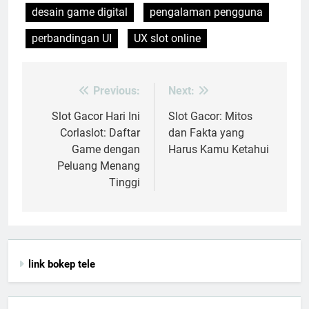
desain game digital
pengalaman pengguna
perbandingan UI
UX slot online
Previous:
Next:
Post
navigation
Slot Gacor Hari Ini
Slot Gacor: Mitos
Corlaslot: Daftar
dan Fakta yang
Game dengan
Harus Kamu Ketahui
Peluang Menang
Tinggi
link bokep tele