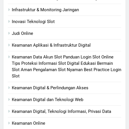
Infrastruktur & Monitoring Jaringan
Inovasi Teknologi Slot
Judi Online
Keamanan Aplikasi & Infrastruktur Digital
Keamanan Data Akun Slot Panduan Login Slot Online
Tips Proteksi Informasi Slot Digital Edukasi Bermain
Slot Aman Pengalaman Slot Nyaman Best Practice Login
Slot
Keamanan Digital & Perlindungan Akses
Keamanan Digital dan Teknologi Web
Keamanan Digital, Teknologi Informasi, Privasi Data
Keamanan Online