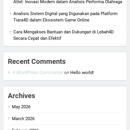
Atlet: Inovasi Modern dalam Analisis Performa Olahraga
Analisis Sistem Digital yang Digunakan pada Platform
Tiara4D dalam Ekosistem Game Online
Cara Mengakses Bantuan dan Dukungan di Lebah4D
Secara Cepat dan Efektif
Recent Comments
A WordPress Commenter
on
Hello world!
Archives
May 2026
March 2026