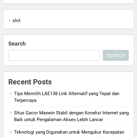
slot
Search
SEARCH
Recent Posts
Tips Memilih LAE138 Link Alternatif yang Tepat dan
Terpercaya
Situs Gacor Maxwin Stabil dengan Koneksi Internet yang
Baik untuk Pengalaman Akses Lebih Lancar
Teknologi yang Digunakan untuk Mengukur Kecepatan