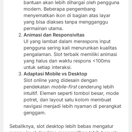
bantuan akan lebih dihargai oleh pengguna
modern. Beberapa pengembang
menyematkan ikon di bagian atas layar
yang bisa diakses tanpa mengganggu
permainan utama.
Animasi dan Responsivitas
UI yang lambat dalam merespons input
pengguna sering kali menurunkan kualitas
pengalaman. Slot terbaik memiliki animasi
yang halus dan waktu respons <100ms
untuk setiap interaksi.
Adaptasi Mobile vs Desktop
Slot online yang didesain dengan
pendekatan
mobile-first
cenderung lebih
intuitif. Elemen seperti tombol besar, mode
potret, dan layout satu kolom membuat
navigasi menjadi lebih nyaman di perangkat
genggam.
Sebaliknya, slot desktop lebih bebas mengatur