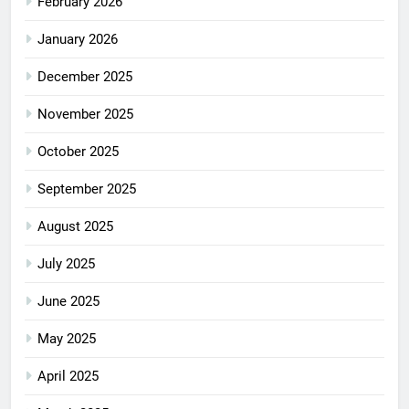
February 2026
January 2026
December 2025
November 2025
October 2025
September 2025
August 2025
July 2025
June 2025
May 2025
April 2025