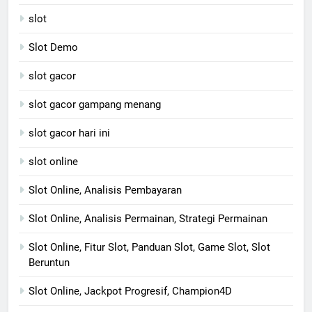
slot
Slot Demo
slot gacor
slot gacor gampang menang
slot gacor hari ini
slot online
Slot Online, Analisis Pembayaran
Slot Online, Analisis Permainan, Strategi Permainan
Slot Online, Fitur Slot, Panduan Slot, Game Slot, Slot
Beruntun
Slot Online, Jackpot Progresif, Champion4D