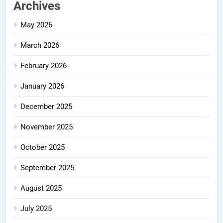
Archives
May 2026
March 2026
February 2026
January 2026
December 2025
November 2025
October 2025
September 2025
August 2025
July 2025