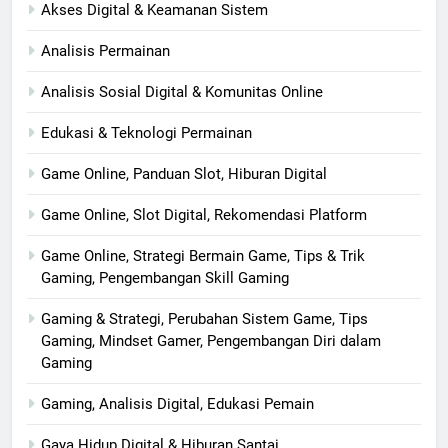
Akses Digital & Keamanan Sistem
Analisis Permainan
Analisis Sosial Digital & Komunitas Online
Edukasi & Teknologi Permainan
Game Online, Panduan Slot, Hiburan Digital
Game Online, Slot Digital, Rekomendasi Platform
Game Online, Strategi Bermain Game, Tips & Trik
Gaming, Pengembangan Skill Gaming
Gaming & Strategi, Perubahan Sistem Game, Tips
Gaming, Mindset Gamer, Pengembangan Diri dalam
Gaming
Gaming, Analisis Digital, Edukasi Pemain
Gaya Hidup Digital & Hiburan Santai