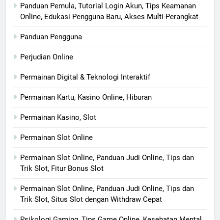
Panduan Pemula, Tutorial Login Akun, Tips Keamanan
Online, Edukasi Pengguna Baru, Akses Multi-Perangkat
Panduan Pengguna
Perjudian Online
Permainan Digital & Teknologi Interaktif
Permainan Kartu, Kasino Online, Hiburan
Permainan Kasino, Slot
Permainan Slot Online
Permainan Slot Online, Panduan Judi Online, Tips dan
Trik Slot, Fitur Bonus Slot
Permainan Slot Online, Panduan Judi Online, Tips dan
Trik Slot, Situs Slot dengan Withdraw Cepat
Psikologi Gaming, Tips Game Online, Kesehatan Mental