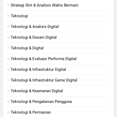
Strategi Slot & Analisis Waktu Bermain
Teknologi
Teknologi & Analisis Digital
Teknologi & Desain Digital
Teknologi & Digital
Teknologi & Evaluasi Performa Digital
Teknologi & Infrastruktur Digital
Teknologi & Infrastruktur Game Digital
Teknologi & Keamanan Digital
Teknologi & Pengalaman Pengguna
Teknologi & Permainan