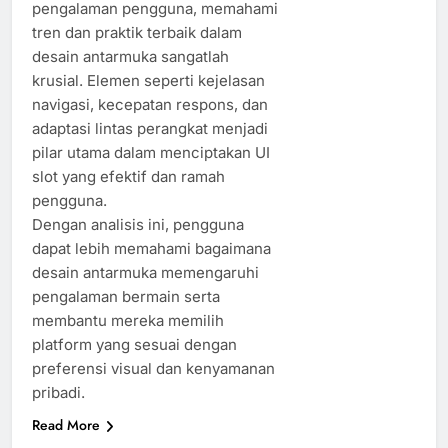
pengalaman pengguna, memahami
tren dan praktik terbaik dalam
desain antarmuka sangatlah
krusial. Elemen seperti kejelasan
navigasi, kecepatan respons, dan
adaptasi lintas perangkat menjadi
pilar utama dalam menciptakan UI
slot yang efektif dan ramah
pengguna.
Dengan analisis ini, pengguna
dapat lebih memahami bagaimana
desain antarmuka memengaruhi
pengalaman bermain serta
membantu mereka memilih
platform yang sesuai dengan
preferensi visual dan kenyamanan
pribadi.
Read More