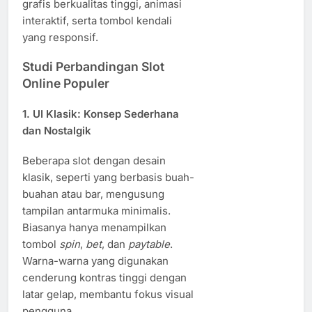
grafis berkualitas tinggi, animasi
interaktif, serta tombol kendali
yang responsif.
Studi Perbandingan Slot
Online Populer
1.
UI Klasik: Konsep Sederhana
dan Nostalgik
Beberapa slot dengan desain
klasik, seperti yang berbasis buah-
buahan atau bar, mengusung
tampilan antarmuka minimalis.
Biasanya hanya menampilkan
tombol
spin
,
bet
, dan
paytable
.
Warna-warna yang digunakan
cenderung kontras tinggi dengan
latar gelap, membantu fokus visual
pengguna.