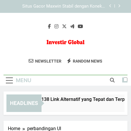
Skip
Lancar
Teknologi yang Digunakan untuk Mengukur
to
Kecepatan Atlet: Inovasi Modern dalam Analisis
Performa Olahraga
content
Analisis Sistem Digital yang Digunakan pada
Platform Tiara4D dalam Ekosistem Game Online
Tips Memilih LAE138 Link Alternatif yang Tepat
dan Terpercaya
Situs Gacor Maxwin Stabil dengan Koneksi
Internet yang Baik untuk Pengalaman Akses Lebih
Investir Global
Lancar
Investir Global Menyediakan Panduan
Teknologi yang Digunakan untuk Mengukur
NEWSLETTER
RANDOM NEWS
Kecepatan Atlet: Inovasi Modern dalam Analisis
Dan Tips Investasi Yang Aman Dan
Performa Olahraga
Analisis Sistem Digital yang Digunakan pada
Menguntungkan Bagi Para Investor
Platform Tiara4D dalam Ekosistem Game Online
MENU
Pemula Maupun Berpengalaman.
ips Memilih LAE138 Link Alternatif yang Tepat dan Terpercay
HEADLINES
 Months Ago
Home
perbandingan UI