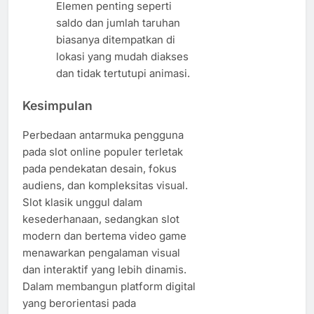
Elemen penting seperti
saldo dan jumlah taruhan
biasanya ditempatkan di
lokasi yang mudah diakses
dan tidak tertutupi animasi.
Kesimpulan
Perbedaan antarmuka pengguna
pada slot online populer terletak
pada pendekatan desain, fokus
audiens, dan kompleksitas visual.
Slot klasik unggul dalam
kesederhanaan, sedangkan slot
modern dan bertema video game
menawarkan pengalaman visual
dan interaktif yang lebih dinamis.
Dalam membangun platform digital
yang berorientasi pada