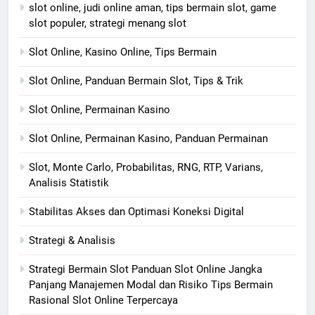
slot online, judi online aman, tips bermain slot, game
slot populer, strategi menang slot
Slot Online, Kasino Online, Tips Bermain
Slot Online, Panduan Bermain Slot, Tips & Trik
Slot Online, Permainan Kasino
Slot Online, Permainan Kasino, Panduan Permainan
Slot, Monte Carlo, Probabilitas, RNG, RTP, Varians,
Analisis Statistik
Stabilitas Akses dan Optimasi Koneksi Digital
Strategi & Analisis
Strategi Bermain Slot Panduan Slot Online Jangka
Panjang Manajemen Modal dan Risiko Tips Bermain
Rasional Slot Online Terpercaya