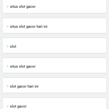
situs slot gacor
situs slot gacor hari ini
slot
situs slot gacor
slot gacor hari ini
slot gacor