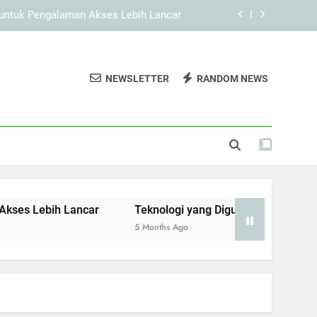
k untuk Pengalaman Akses Lebih Lancar
ovasi Modern dalam Analisis Performa
Olahraga
m Tiara4D dalam Ekosistem Game Online
NEWSLETTER
RANDOM NEWS
k Alternatif yang Tepat dan Terpercaya
an Dan Menguntungkan Bagi Para Investor Pemula Maupun
an.
k untuk Pengalaman Akses Lebih Lancar
ovasi Modern dalam Analisis Performa
Olahraga
m Tiara4D dalam Ekosistem Game Online
 Lancar
Teknologi yang Digunakan untuk Mengukur Kecep
5 Months Ago