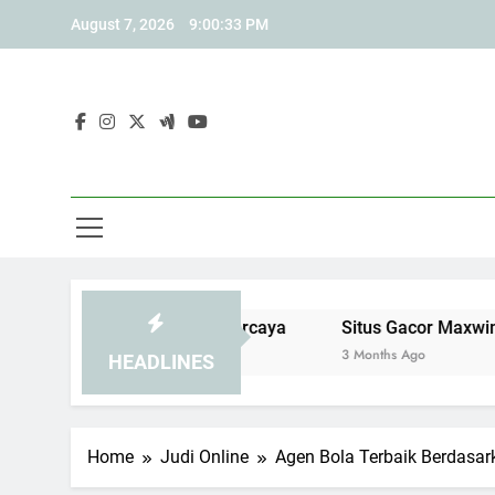
Skip
August 7, 2026
9:00:34 PM
to
content
Inv
Inves
ng Tepat dan Terpercaya
Situs Gacor Maxwin Stabil deng
3 Months Ago
HEADLINES
Home
Judi Online
Agen Bola Terbaik Berdasar