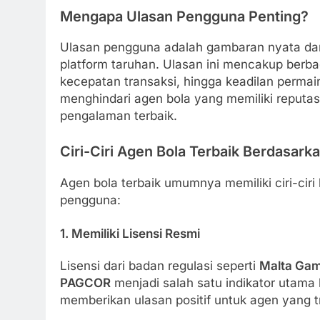
Mengapa Ulasan Pengguna Penting?
Ulasan pengguna adalah gambaran nyata da
platform taruhan. Ulasan ini mencakup berb
kecepatan transaksi, hingga keadilan perma
menghindari agen bola yang memiliki reputa
pengalaman terbaik.
Ciri-Ciri Agen Bola Terbaik Berdasark
Agen bola terbaik umumnya memiliki ciri-ciri
pengguna:
1. Memiliki Lisensi Resmi
Lisensi dari badan regulasi seperti
Malta Gam
PAGCOR
menjadi salah satu indikator utam
memberikan ulasan positif untuk agen yang t