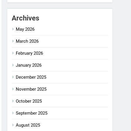
Archives
May 2026
March 2026
February 2026
January 2026
December 2025
November 2025
October 2025
September 2025
August 2025