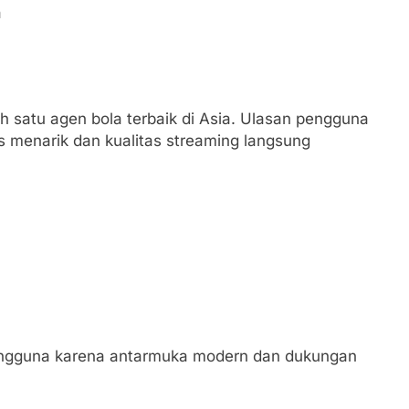
a
ah satu agen bola terbaik di Asia. Ulasan pengguna
menarik dan kualitas streaming langsung
engguna karena antarmuka modern dan dukungan