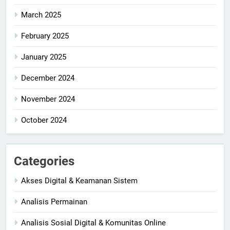
March 2025
February 2025
January 2025
December 2024
November 2024
October 2024
Categories
Akses Digital & Keamanan Sistem
Analisis Permainan
Analisis Sosial Digital & Komunitas Online