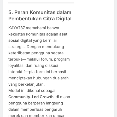
5. Peran Komunitas dalam
Pembentukan Citra Digital
KAYA787 memahami bahwa
kekuatan komunitas adalah
aset
sosial digital
yang bernilai
strategis. Dengan mendukung
keterlibatan pengguna secara
terbuka—melalui forum, program
loyalitas, dan ruang diskusi
interaktif—platform ini berhasil
menciptakan hubungan dua arah
yang berkelanjutan.
Model ini dikenal sebagai
Community-Led Growth
, di mana
pengguna berperan langsung
dalam memperluas pengaruh
merek dan memberikan umpan