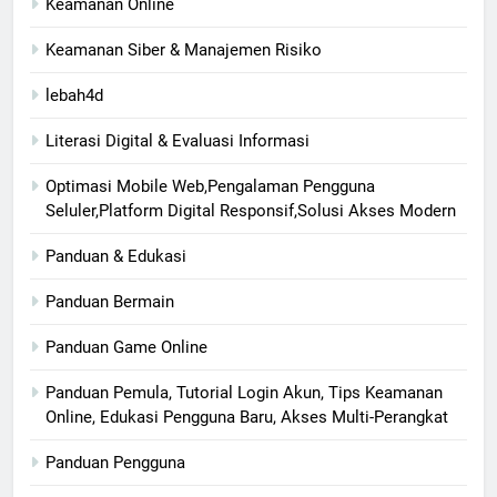
Keamanan Online
Keamanan Siber & Manajemen Risiko
lebah4d
Literasi Digital & Evaluasi Informasi
Optimasi Mobile Web,Pengalaman Pengguna
Seluler,Platform Digital Responsif,Solusi Akses Modern
Panduan & Edukasi
Panduan Bermain
Panduan Game Online
Panduan Pemula, Tutorial Login Akun, Tips Keamanan
Online, Edukasi Pengguna Baru, Akses Multi-Perangkat
Panduan Pengguna