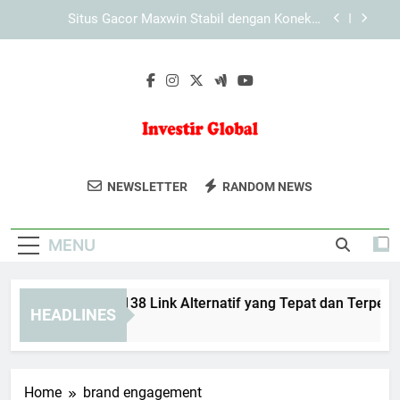
Skip
Lancar
Teknologi yang Digunakan untuk Mengukur
to
Kecepatan Atlet: Inovasi Modern dalam Analisis
Performa Olahraga
content
Analisis Sistem Digital yang Digunakan pada
Platform Tiara4D dalam Ekosistem Game Online
Tips Memilih LAE138 Link Alternatif yang Tepat
dan Terpercaya
Situs Gacor Maxwin Stabil dengan Koneksi
Internet yang Baik untuk Pengalaman Akses Lebih
Investir Global
Lancar
Investir Global Menyediakan Panduan
Teknologi yang Digunakan untuk Mengukur
NEWSLETTER
RANDOM NEWS
Kecepatan Atlet: Inovasi Modern dalam Analisis
Dan Tips Investasi Yang Aman Dan
Performa Olahraga
Analisis Sistem Digital yang Digunakan pada
Menguntungkan Bagi Para Investor
Platform Tiara4D dalam Ekosistem Game Online
MENU
Pemula Maupun Berpengalaman.
ps Memilih LAE138 Link Alternatif yang Tepat dan Terpercaya
HEADLINES
Months Ago
Home
brand engagement