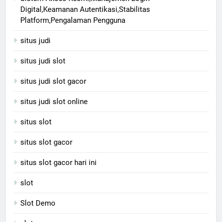
Digital,Keamanan Autentikasi,Stabilitas
Platform,Pengalaman Pengguna
situs judi
situs judi slot
situs judi slot gacor
situs judi slot online
situs slot
situs slot gacor
situs slot gacor hari ini
slot
Slot Demo