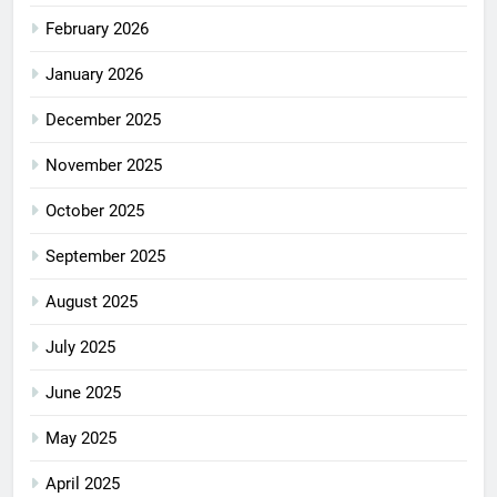
February 2026
January 2026
December 2025
November 2025
October 2025
September 2025
August 2025
July 2025
June 2025
May 2025
April 2025