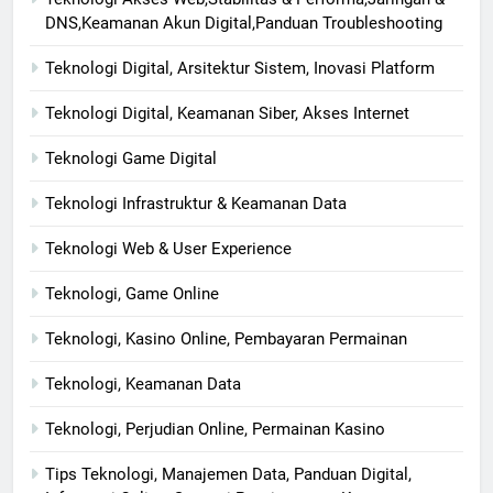
DNS,Keamanan Akun Digital,Panduan Troubleshooting
Teknologi Digital, Arsitektur Sistem, Inovasi Platform
Teknologi Digital, Keamanan Siber, Akses Internet
Teknologi Game Digital
Teknologi Infrastruktur & Keamanan Data
Teknologi Web & User Experience
Teknologi, Game Online
Teknologi, Kasino Online, Pembayaran Permainan
Teknologi, Keamanan Data
Teknologi, Perjudian Online, Permainan Kasino
Tips Teknologi, Manajemen Data, Panduan Digital,