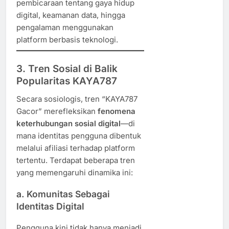
pembicaraan tentang gaya hidup
digital, keamanan data, hingga
pengalaman menggunakan
platform berbasis teknologi.
3. Tren Sosial di Balik
Popularitas KAYA787
Secara sosiologis, tren “KAYA787
Gacor” merefleksikan
fenomena
keterhubungan sosial digital
—di
mana identitas pengguna dibentuk
melalui afiliasi terhadap platform
tertentu. Terdapat beberapa tren
yang memengaruhi dinamika ini:
a.
Komunitas Sebagai
Identitas Digital
Pengguna kini tidak hanya menjadi