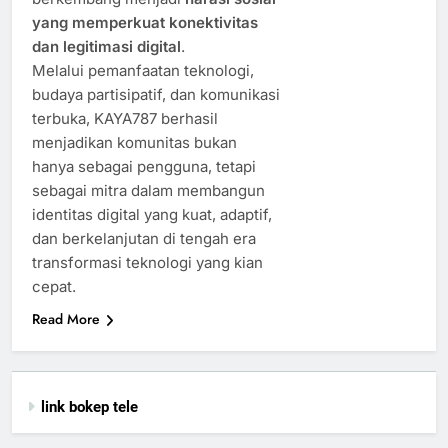
yang memperkuat konektivitas
dan legitimasi digital
.
Melalui pemanfaatan teknologi,
budaya partisipatif, dan komunikasi
terbuka, KAYA787 berhasil
menjadikan komunitas bukan
hanya sebagai pengguna, tetapi
sebagai mitra dalam membangun
identitas digital yang kuat, adaptif,
dan berkelanjutan di tengah era
transformasi teknologi yang kian
cepat.
Read More
link bokep tele