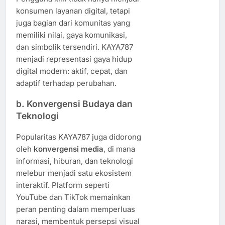
konsumen layanan digital, tetapi
juga bagian dari komunitas yang
memiliki nilai, gaya komunikasi,
dan simbolik tersendiri. KAYA787
menjadi representasi gaya hidup
digital modern: aktif, cepat, dan
adaptif terhadap perubahan.
b.
Konvergensi Budaya dan
Teknologi
Popularitas KAYA787 juga didorong
oleh
konvergensi media
, di mana
informasi, hiburan, dan teknologi
melebur menjadi satu ekosistem
interaktif. Platform seperti
YouTube dan TikTok memainkan
peran penting dalam memperluas
narasi, membentuk persepsi visual