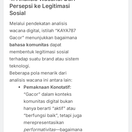
Persepsi ke Legitimasi
Sosial
Melalui pendekatan analisis
wacana digital, istilah “KAYA787
Gacor” menunjukkan bagaimana
bahasa komunitas
dapat
membentuk legitimasi sosial
terhadap suatu brand atau sistem
teknologi.
Beberapa pola menarik dari
analisis wacana ini antara lain:
Pemaknaan Konotatif:
“Gacor” dalam konteks
komunitas digital bukan
hanya berarti “aktif” atau
“berfungsi baik”, tetapi juga
merepresentasikan
performativitas
—bagaimana