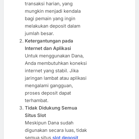
transaksi harian, yang
mungkin menjadi kendala
bagi pemain yang ingin
melakukan deposit dalam
jumlah besar.
Ketergantungan pada
Internet dan Aplikasi
Untuk menggunakan Dana,
Anda membutuhkan koneksi
internet yang stabil. Jika
jaringan lambat atau aplikasi
mengalami gangguan,
proses deposit dapat
terhambat.
Tidak Didukung Semua
Situs Slot
Meskipun Dana sudah
digunakan secara luas, tidak
semua situs
slot deposit