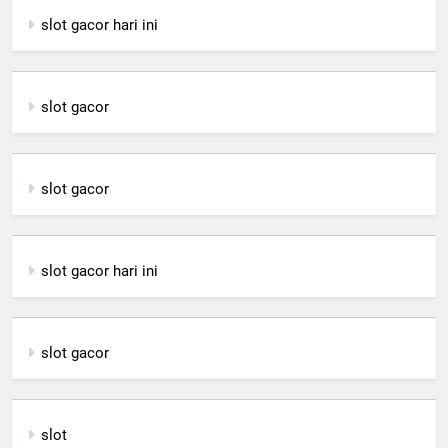
slot gacor hari ini
slot gacor
slot gacor
slot gacor hari ini
slot gacor
slot