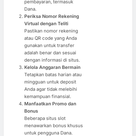
pembayaran, termasuk
Dana.
Periksa Nomor Rekening
Virtual dengan Teliti
Pastikan nomor rekening
atau QR code yang Anda
gunakan untuk transfer
adalah benar dan sesuai
dengan informasi di situs.
Kelola Anggaran Bermain
Tetapkan batas harian atau
mingguan untuk deposit
Anda agar tidak melebihi
kemampuan finansial.
Manfaatkan Promo dan
Bonus
Beberapa situs slot
menawarkan bonus khusus
untuk pengguna Dana.