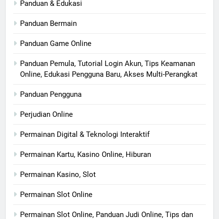
Panduan & Edukasi
Panduan Bermain
Panduan Game Online
Panduan Pemula, Tutorial Login Akun, Tips Keamanan
Online, Edukasi Pengguna Baru, Akses Multi-Perangkat
Panduan Pengguna
Perjudian Online
Permainan Digital & Teknologi Interaktif
Permainan Kartu, Kasino Online, Hiburan
Permainan Kasino, Slot
Permainan Slot Online
Permainan Slot Online, Panduan Judi Online, Tips dan