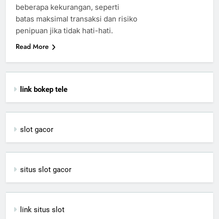
beberapa kekurangan, seperti
batas maksimal transaksi dan risiko
penipuan jika tidak hati-hati.
Read More
link bokep tele
slot gacor
situs slot gacor
link situs slot