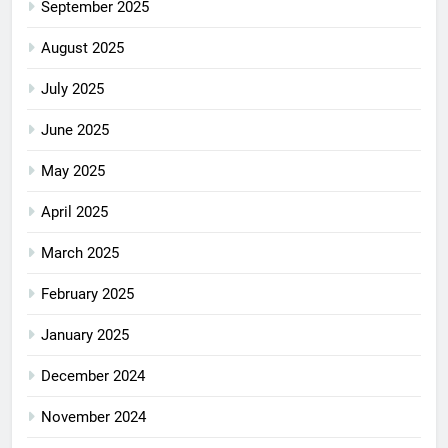
September 2025
August 2025
July 2025
June 2025
May 2025
April 2025
March 2025
February 2025
January 2025
December 2024
November 2024