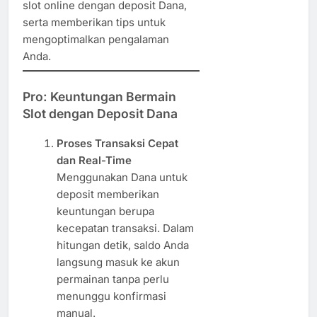
slot online dengan deposit Dana,
serta memberikan tips untuk
mengoptimalkan pengalaman
Anda.
Pro: Keuntungan Bermain
Slot dengan Deposit Dana
Proses Transaksi Cepat
dan Real-Time
Menggunakan Dana untuk
deposit memberikan
keuntungan berupa
kecepatan transaksi. Dalam
hitungan detik, saldo Anda
langsung masuk ke akun
permainan tanpa perlu
menunggu konfirmasi
manual.