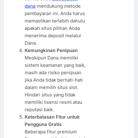
dana
mendukung metode
pembayaran ini. Anda harus
memastikan terlebih dahulu
apakah situs pilihan Anda
menerima deposit melalui
Dana.
Kemungkinan Penipuan
Meskipun Dana memiliki
sistem keamanan yang baik,
masih ada risiko penipuan
jika Anda tidak berhati-hati
dalam memilih situs slot.
Hindari situs yang tidak
memiliki lisensi resmi atau
reputasi baik.
Keterbatasan Fitur untuk
Pengguna Gratis
Beberapa fitur premium