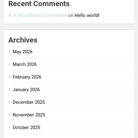
Recent Comments
A WordPress Commenter
on
Hello world!
Archives
May 2026
March 2026
February 2026
January 2026
December 2025
November 2025
October 2025