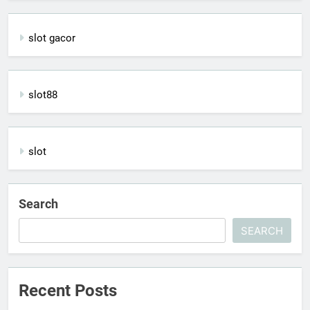
slot gacor
slot88
slot
Search
SEARCH
Recent Posts