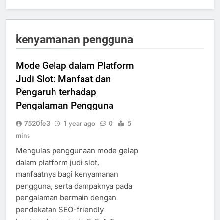
kenyamanan pengguna
Mode Gelap dalam Platform
Judi Slot: Manfaat dan
Pengaruh terhadap
Pengalaman Pengguna
7520fe3
1 year ago
0
5
mins
Mengulas penggunaan mode gelap
dalam platform judi slot,
manfaatnya bagi kenyamanan
pengguna, serta dampaknya pada
pengalaman bermain dengan
pendekatan SEO-friendly