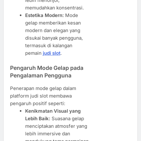
lebih menonjol,
memudahkan konsentrasi.
Estetika Modern:
Mode
gelap memberikan kesan
modern dan elegan yang
disukai banyak pengguna,
termasuk di kalangan
pemain
judi slot
.
Pengaruh Mode Gelap pada
Pengalaman Pengguna
Penerapan mode gelap dalam
platform judi slot membawa
pengaruh positif seperti:
Kenikmatan Visual yang
Lebih Baik:
Suasana gelap
menciptakan atmosfer yang
lebih immersive dan