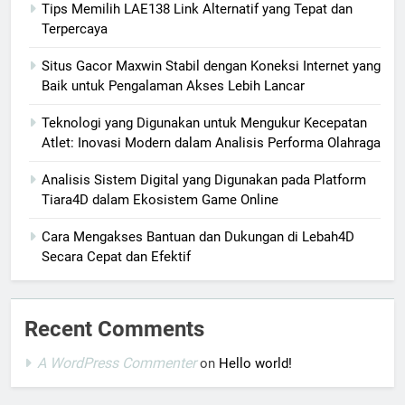
Tips Memilih LAE138 Link Alternatif yang Tepat dan
Terpercaya
Situs Gacor Maxwin Stabil dengan Koneksi Internet yang
Baik untuk Pengalaman Akses Lebih Lancar
Teknologi yang Digunakan untuk Mengukur Kecepatan
Atlet: Inovasi Modern dalam Analisis Performa Olahraga
Analisis Sistem Digital yang Digunakan pada Platform
Tiara4D dalam Ekosistem Game Online
Cara Mengakses Bantuan dan Dukungan di Lebah4D
Secara Cepat dan Efektif
Recent Comments
A WordPress Commenter
on
Hello world!