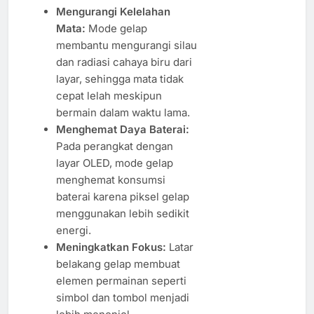
Mengurangi Kelelahan
Mata:
Mode gelap
membantu mengurangi silau
dan radiasi cahaya biru dari
layar, sehingga mata tidak
cepat lelah meskipun
bermain dalam waktu lama.
Menghemat Daya Baterai:
Pada perangkat dengan
layar OLED, mode gelap
menghemat konsumsi
baterai karena piksel gelap
menggunakan lebih sedikit
energi.
Meningkatkan Fokus:
Latar
belakang gelap membuat
elemen permainan seperti
simbol dan tombol menjadi