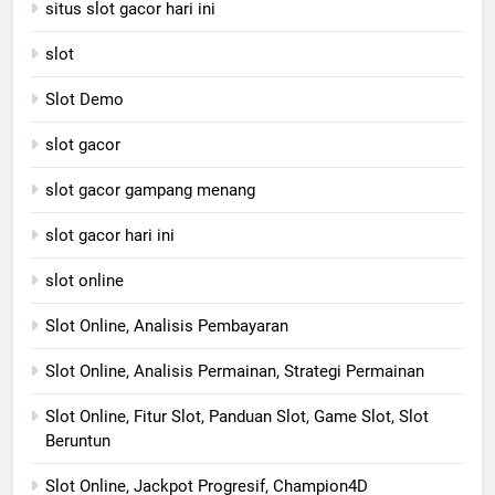
situs slot gacor hari ini
slot
Slot Demo
slot gacor
slot gacor gampang menang
slot gacor hari ini
slot online
Slot Online, Analisis Pembayaran
Slot Online, Analisis Permainan, Strategi Permainan
Slot Online, Fitur Slot, Panduan Slot, Game Slot, Slot
Beruntun
Slot Online, Jackpot Progresif, Champion4D