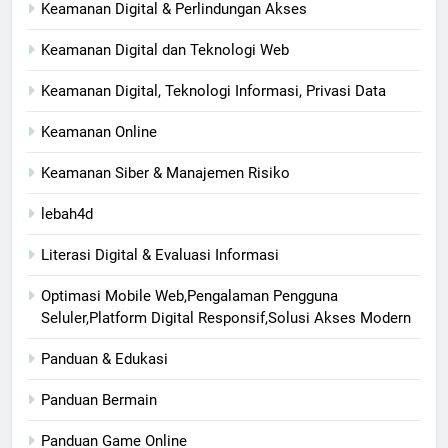
Keamanan Digital & Perlindungan Akses
Keamanan Digital dan Teknologi Web
Keamanan Digital, Teknologi Informasi, Privasi Data
Keamanan Online
Keamanan Siber & Manajemen Risiko
lebah4d
Literasi Digital & Evaluasi Informasi
Optimasi Mobile Web,Pengalaman Pengguna
Seluler,Platform Digital Responsif,Solusi Akses Modern
Panduan & Edukasi
Panduan Bermain
Panduan Game Online