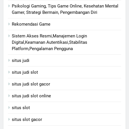
Psikologi Gaming, Tips Game Online, Kesehatan Mental
Gamer, Strategi Bermain, Pengembangan Diri
Rekomendasi Game
Sistem Akses Resmi,Manajemen Login
Digital,Keamanan Autentikasi,Stabilitas
Platform,Pengalaman Pengguna
situs judi
situs judi slot
situs judi slot gacor
situs judi slot online
situs slot
situs slot gacor