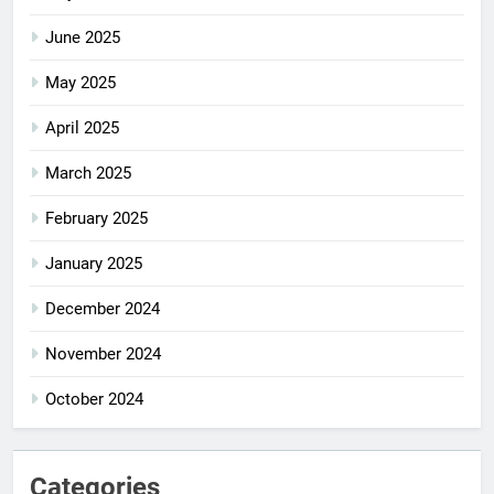
June 2025
May 2025
April 2025
March 2025
February 2025
January 2025
December 2024
November 2024
October 2024
Categories