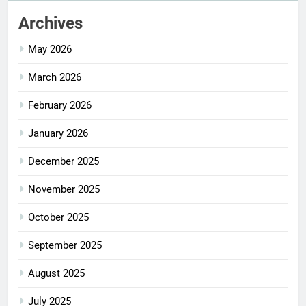
Archives
May 2026
March 2026
February 2026
January 2026
December 2025
November 2025
October 2025
September 2025
August 2025
July 2025