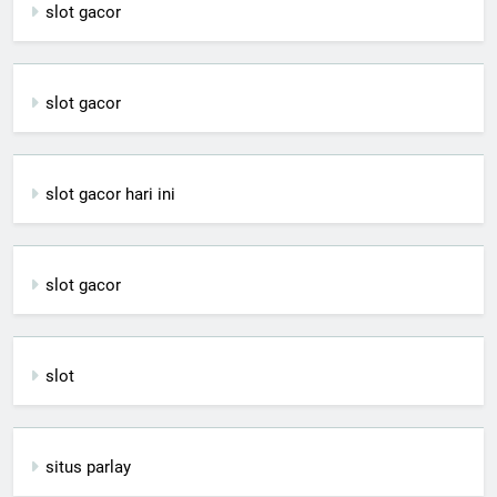
slot gacor
slot gacor
slot gacor hari ini
slot gacor
slot
situs parlay