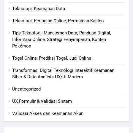
Teknologi, Keamanan Data
Teknologi, Perjudian Online, Permainan Kasino
Tips Teknologi, Manajemen Data, Panduan Digital,
Informasi Online, Strategi Penyimpanan, Konten
Pokémon
Togel Online, Prediksi Togel, Judi Online
Transformasi Digital Teknologi Interaktif Keamanan
Siber & Data Analisis UX/UI Modern
Uncategorized
UX Formulir & Validasi Sistem
Validasi Akses dan Keamanan Akun