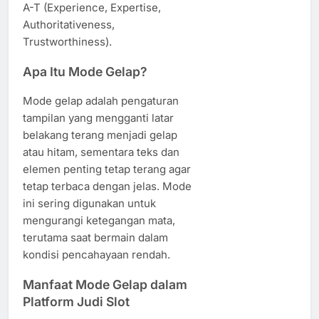
A-T (Experience, Expertise,
Authoritativeness,
Trustworthiness).
Apa Itu Mode Gelap?
Mode gelap adalah pengaturan
tampilan yang mengganti latar
belakang terang menjadi gelap
atau hitam, sementara teks dan
elemen penting tetap terang agar
tetap terbaca dengan jelas. Mode
ini sering digunakan untuk
mengurangi ketegangan mata,
terutama saat bermain dalam
kondisi pencahayaan rendah.
Manfaat Mode Gelap dalam
Platform Judi Slot