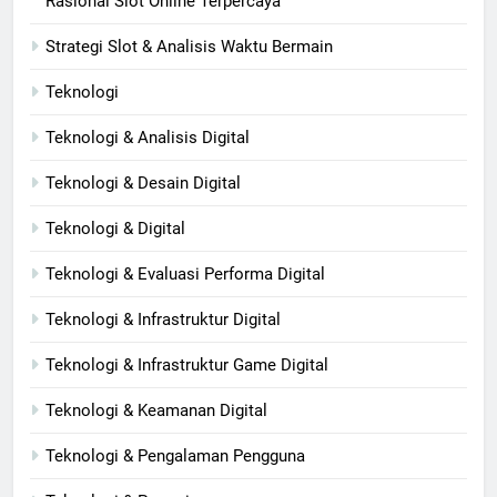
Rasional Slot Online Terpercaya
Strategi Slot & Analisis Waktu Bermain
Teknologi
Teknologi & Analisis Digital
Teknologi & Desain Digital
Teknologi & Digital
Teknologi & Evaluasi Performa Digital
Teknologi & Infrastruktur Digital
Teknologi & Infrastruktur Game Digital
Teknologi & Keamanan Digital
Teknologi & Pengalaman Pengguna