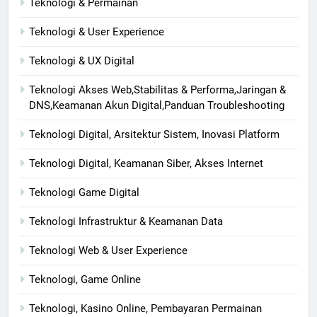
Teknologi & Permainan
Teknologi & User Experience
Teknologi & UX Digital
Teknologi Akses Web,Stabilitas & Performa,Jaringan &
DNS,Keamanan Akun Digital,Panduan Troubleshooting
Teknologi Digital, Arsitektur Sistem, Inovasi Platform
Teknologi Digital, Keamanan Siber, Akses Internet
Teknologi Game Digital
Teknologi Infrastruktur & Keamanan Data
Teknologi Web & User Experience
Teknologi, Game Online
Teknologi, Kasino Online, Pembayaran Permainan