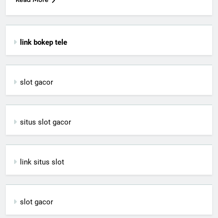
link bokep tele
slot gacor
situs slot gacor
link situs slot
slot gacor