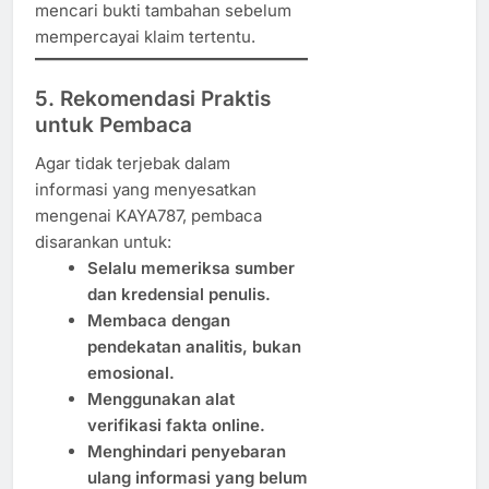
mencari bukti tambahan sebelum
mempercayai klaim tertentu.
5. Rekomendasi Praktis
untuk Pembaca
Agar tidak terjebak dalam
informasi yang menyesatkan
mengenai KAYA787, pembaca
disarankan untuk:
Selalu memeriksa sumber
dan kredensial penulis.
Membaca dengan
pendekatan analitis, bukan
emosional.
Menggunakan alat
verifikasi fakta online.
Menghindari penyebaran
ulang informasi yang belum