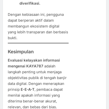
diverifikasi.
Dengan kebiasaan ini, pengguna
dapat berperan aktif dalam
membangun ekosistem digital
yang lebih transparan dan berbasis
bukti.
Kesimpulan
Evaluasi kelayakan informasi
mengenai KAYA787
adalah
langkah penting untuk menjaga
objektivitas publik di tengah banjir
data digital. Dengan menerapkan
prinsip
E-E-A-T
, pembaca dapat
menilai apakah informasi yang
diterima benar-benar akurat,
relevan, dan bebas dari bias.