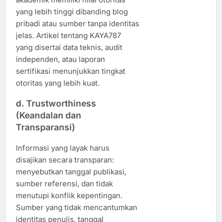
yang lebih tinggi dibanding blog
pribadi atau sumber tanpa identitas
jelas. Artikel tentang KAYA787
yang disertai data teknis, audit
independen, atau laporan
sertifikasi menunjukkan tingkat
otoritas yang lebih kuat.
d.
Trustworthiness
(Keandalan dan
Transparansi)
Informasi yang layak harus
disajikan secara transparan:
menyebutkan tanggal publikasi,
sumber referensi, dan tidak
menutupi konflik kepentingan.
Sumber yang tidak mencantumkan
identitas penulis, tanggal