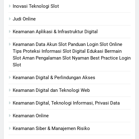
Inovasi Teknologi Slot
Judi Online
Keamanan Aplikasi & Infrastruktur Digital
Keamanan Data Akun Slot Panduan Login Slot Online
Tips Proteksi Informasi Slot Digital Edukasi Bermain
Slot Aman Pengalaman Slot Nyaman Best Practice Login
Slot
Keamanan Digital & Perlindungan Akses
Keamanan Digital dan Teknologi Web
Keamanan Digital, Teknologi Informasi, Privasi Data
Keamanan Online
Keamanan Siber & Manajemen Risiko