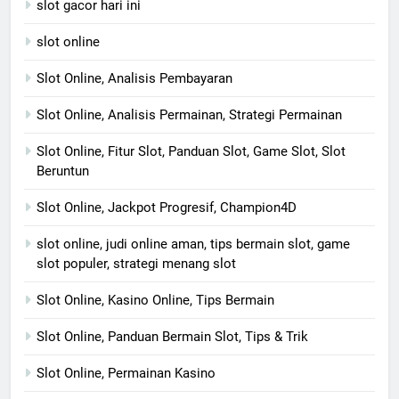
slot gacor hari ini
slot online
Slot Online, Analisis Pembayaran
Slot Online, Analisis Permainan, Strategi Permainan
Slot Online, Fitur Slot, Panduan Slot, Game Slot, Slot
Beruntun
Slot Online, Jackpot Progresif, Champion4D
slot online, judi online aman, tips bermain slot, game
slot populer, strategi menang slot
Slot Online, Kasino Online, Tips Bermain
Slot Online, Panduan Bermain Slot, Tips & Trik
Slot Online, Permainan Kasino