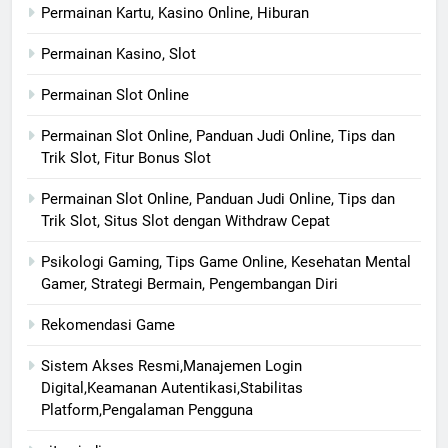
Permainan Kartu, Kasino Online, Hiburan
Permainan Kasino, Slot
Permainan Slot Online
Permainan Slot Online, Panduan Judi Online, Tips dan
Trik Slot, Fitur Bonus Slot
Permainan Slot Online, Panduan Judi Online, Tips dan
Trik Slot, Situs Slot dengan Withdraw Cepat
Psikologi Gaming, Tips Game Online, Kesehatan Mental
Gamer, Strategi Bermain, Pengembangan Diri
Rekomendasi Game
Sistem Akses Resmi,Manajemen Login
Digital,Keamanan Autentikasi,Stabilitas
Platform,Pengalaman Pengguna