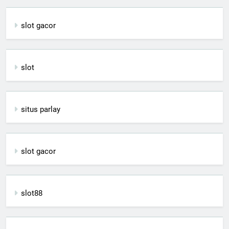
slot gacor
slot
situs parlay
slot gacor
slot88