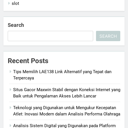
slot
Search
SEARCH
Recent Posts
Tips Memilih LAE138 Link Alternatif yang Tepat dan
Terpercaya
Situs Gacor Maxwin Stabil dengan Koneksi Internet yang
Baik untuk Pengalaman Akses Lebih Lancar
Teknologi yang Digunakan untuk Mengukur Kecepatan
Atlet: Inovasi Modern dalam Analisis Performa Olahraga
Analisis Sistem Digital yang Digunakan pada Platform