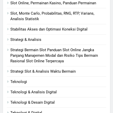
Slot Online, Permainan Kasino, Panduan Permainan
Slot, Monte Carlo, Probabilitas, RNG, RTP, Varians,
Analisis Statistik
Stabilitas Akses dan Optimasi Koneksi Digital
Strategi & Analisis
Strategi Bermain Slot Panduan Slot Online Jangka
Panjang Manajemen Modal dan Risiko Tips Bermain
Rasional Slot Online Terpercaya
Strategi Slot & Analisis Waktu Bermain
Teknologi
Teknologi & Analisis Digital
Teknologi & Desain Digital
Teknologi & Digital