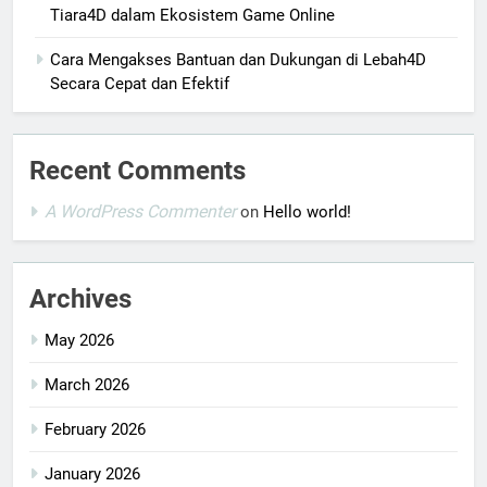
Tiara4D dalam Ekosistem Game Online
Cara Mengakses Bantuan dan Dukungan di Lebah4D
Secara Cepat dan Efektif
Recent Comments
A WordPress Commenter
on
Hello world!
Archives
May 2026
March 2026
February 2026
January 2026