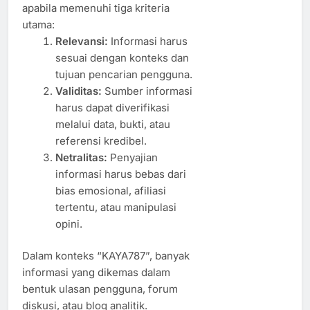
apabila memenuhi tiga kriteria
utama:
Relevansi:
Informasi harus
sesuai dengan konteks dan
tujuan pencarian pengguna.
Validitas:
Sumber informasi
harus dapat diverifikasi
melalui data, bukti, atau
referensi kredibel.
Netralitas:
Penyajian
informasi harus bebas dari
bias emosional, afiliasi
tertentu, atau manipulasi
opini.
Dalam konteks “KAYA787”, banyak
informasi yang dikemas dalam
bentuk ulasan pengguna, forum
diskusi, atau blog analitik.