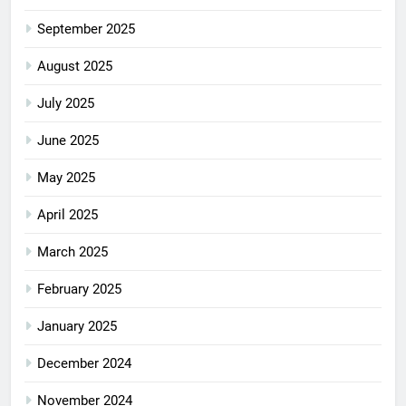
September 2025
August 2025
July 2025
June 2025
May 2025
April 2025
March 2025
February 2025
January 2025
December 2024
November 2024