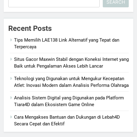
SEARCH
Recent Posts
Tips Memilih LAE138 Link Alternatif yang Tepat dan
Terpercaya
Situs Gacor Maxwin Stabil dengan Koneksi Internet yang
Baik untuk Pengalaman Akses Lebih Lancar
Teknologi yang Digunakan untuk Mengukur Kecepatan
Atlet: Inovasi Modern dalam Analisis Performa Olahraga
Analisis Sistem Digital yang Digunakan pada Platform
Tiara4D dalam Ekosistem Game Online
Cara Mengakses Bantuan dan Dukungan di Lebah4D
Secara Cepat dan Efektif