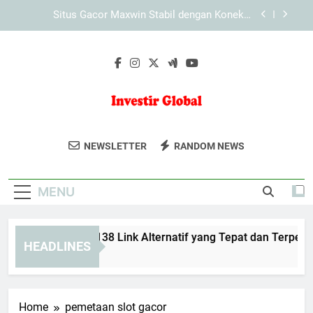
Skip
Lancar
Teknologi yang Digunakan untuk Mengukur
to
Kecepatan Atlet: Inovasi Modern dalam Analisis
Performa Olahraga
content
Analisis Sistem Digital yang Digunakan pada
Platform Tiara4D dalam Ekosistem Game Online
Tips Memilih LAE138 Link Alternatif yang Tepat
dan Terpercaya
Situs Gacor Maxwin Stabil dengan Koneksi
Internet yang Baik untuk Pengalaman Akses Lebih
Investir Global
Lancar
Investir Global Menyediakan Panduan
Teknologi yang Digunakan untuk Mengukur
NEWSLETTER
RANDOM NEWS
Kecepatan Atlet: Inovasi Modern dalam Analisis
Dan Tips Investasi Yang Aman Dan
Performa Olahraga
Analisis Sistem Digital yang Digunakan pada
Menguntungkan Bagi Para Investor
Platform Tiara4D dalam Ekosistem Game Online
MENU
Pemula Maupun Berpengalaman.
ps Memilih LAE138 Link Alternatif yang Tepat dan Terpercaya
HEADLINES
Months Ago
Home
pemetaan slot gacor