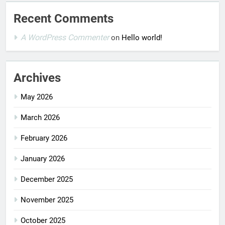
Recent Comments
A WordPress Commenter
on
Hello world!
Archives
May 2026
March 2026
February 2026
January 2026
December 2025
November 2025
October 2025