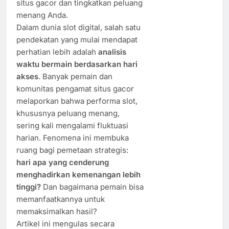
situs gacor dan tingkatkan peluang
menang Anda.
Dalam dunia slot digital, salah satu
pendekatan yang mulai mendapat
perhatian lebih adalah
analisis
waktu bermain berdasarkan hari
akses
. Banyak pemain dan
komunitas pengamat situs gacor
melaporkan bahwa performa slot,
khususnya peluang menang,
sering kali mengalami fluktuasi
harian. Fenomena ini membuka
ruang bagi pemetaan strategis:
hari apa yang cenderung
menghadirkan kemenangan lebih
tinggi?
Dan bagaimana pemain bisa
memanfaatkannya untuk
memaksimalkan hasil?
Artikel ini mengulas secara