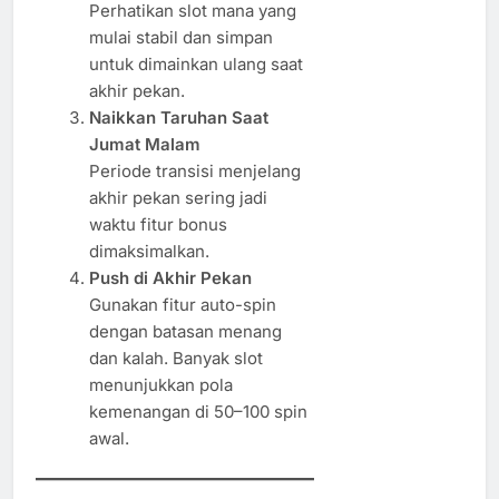
Perhatikan slot mana yang
mulai stabil dan simpan
untuk dimainkan ulang saat
akhir pekan.
Naikkan Taruhan Saat
Jumat Malam
Periode transisi menjelang
akhir pekan sering jadi
waktu fitur bonus
dimaksimalkan.
Push di Akhir Pekan
Gunakan fitur auto-spin
dengan batasan menang
dan kalah. Banyak slot
menunjukkan pola
kemenangan di 50–100 spin
awal.