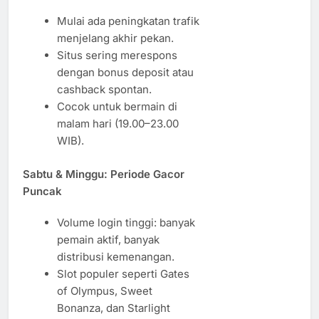
Mulai ada peningkatan trafik
menjelang akhir pekan.
Situs sering merespons
dengan bonus deposit atau
cashback spontan.
Cocok untuk bermain di
malam hari (19.00–23.00
WIB).
Sabtu & Minggu: Periode Gacor
Puncak
Volume login tinggi: banyak
pemain aktif, banyak
distribusi kemenangan.
Slot populer seperti Gates
of Olympus, Sweet
Bonanza, dan Starlight