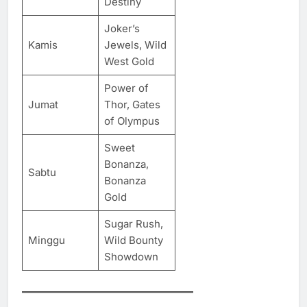
Destiny
Joker’s
Kamis
Jewels, Wild
West Gold
Power of
Jumat
Thor, Gates
of Olympus
Sweet
Bonanza,
Sabtu
Bonanza
Gold
Sugar Rush,
Minggu
Wild Bounty
Showdown