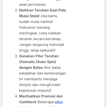
awal permainan.
Naikkan Taruhan Saat Pola
Mulai Stabil
Jika kamu
sudah mulai melihat
frekuensi menang
meningkat, coba naikkan
taruhan secara bertahap.
Jangan langsung melonjak
tinggi, tetap kalkulatif.
Gunakan Fitur Taruhan
Otomatis (Auto-Spin)
dengan Batas
Atur batas
kekalahan dan kemenangan.
Ini membantu menjaga
disiplin dan menghindari
keputusan impulsif.
Manfaatkan Promosi dan
Cashback
Beberapa
situs