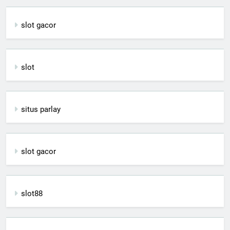
slot gacor
slot
situs parlay
slot gacor
slot88