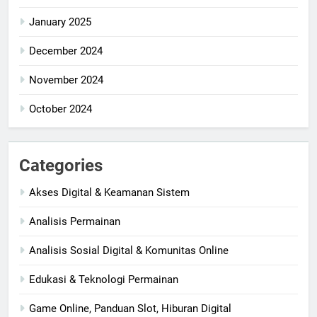
January 2025
December 2024
November 2024
October 2024
Categories
Akses Digital & Keamanan Sistem
Analisis Permainan
Analisis Sosial Digital & Komunitas Online
Edukasi & Teknologi Permainan
Game Online, Panduan Slot, Hiburan Digital