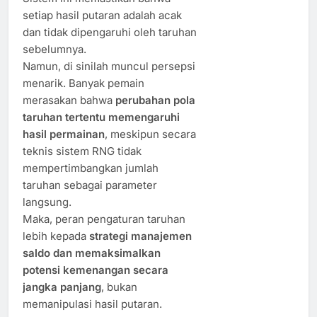
setiap hasil putaran adalah acak
dan tidak dipengaruhi oleh taruhan
sebelumnya.
Namun, di sinilah muncul persepsi
menarik. Banyak pemain
merasakan bahwa
perubahan pola
taruhan tertentu memengaruhi
hasil permainan
, meskipun secara
teknis sistem RNG tidak
mempertimbangkan jumlah
taruhan sebagai parameter
langsung.
Maka, peran pengaturan taruhan
lebih kepada
strategi manajemen
saldo dan memaksimalkan
potensi kemenangan secara
jangka panjang
, bukan
memanipulasi hasil putaran.