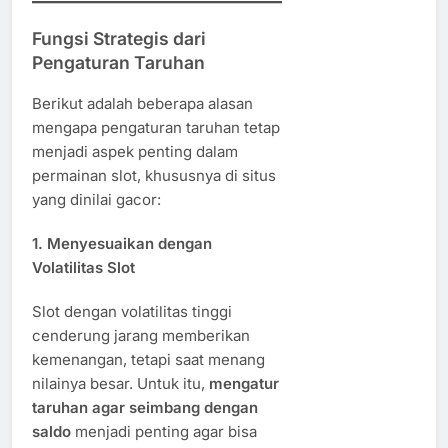
Fungsi Strategis dari
Pengaturan Taruhan
Berikut adalah beberapa alasan
mengapa pengaturan taruhan tetap
menjadi aspek penting dalam
permainan slot, khususnya di situs
yang dinilai gacor:
1.
Menyesuaikan dengan
Volatilitas Slot
Slot dengan volatilitas tinggi
cenderung jarang memberikan
kemenangan, tetapi saat menang
nilainya besar. Untuk itu,
mengatur
taruhan agar seimbang dengan
saldo
menjadi penting agar bisa