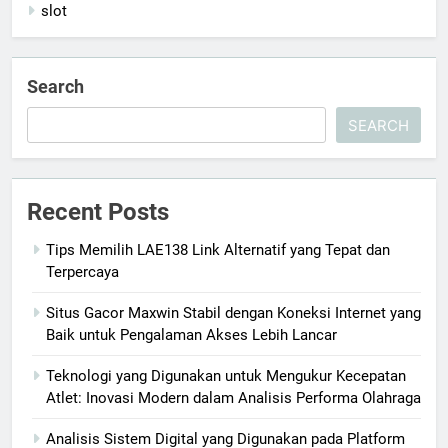
slot
Search
SEARCH
Recent Posts
Tips Memilih LAE138 Link Alternatif yang Tepat dan
Terpercaya
Situs Gacor Maxwin Stabil dengan Koneksi Internet yang
Baik untuk Pengalaman Akses Lebih Lancar
Teknologi yang Digunakan untuk Mengukur Kecepatan
Atlet: Inovasi Modern dalam Analisis Performa Olahraga
Analisis Sistem Digital yang Digunakan pada Platform