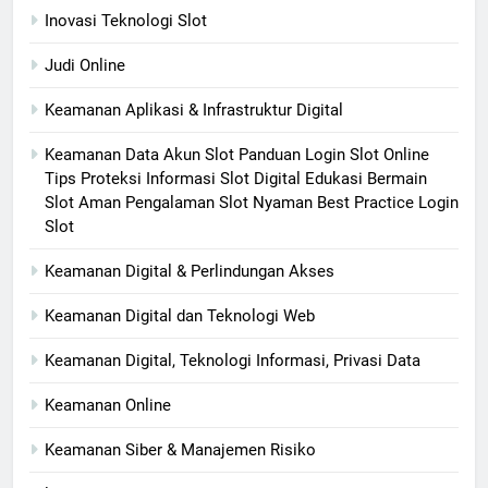
Inovasi Teknologi Slot
Judi Online
Keamanan Aplikasi & Infrastruktur Digital
Keamanan Data Akun Slot Panduan Login Slot Online
Tips Proteksi Informasi Slot Digital Edukasi Bermain
Slot Aman Pengalaman Slot Nyaman Best Practice Login
Slot
Keamanan Digital & Perlindungan Akses
Keamanan Digital dan Teknologi Web
Keamanan Digital, Teknologi Informasi, Privasi Data
Keamanan Online
Keamanan Siber & Manajemen Risiko