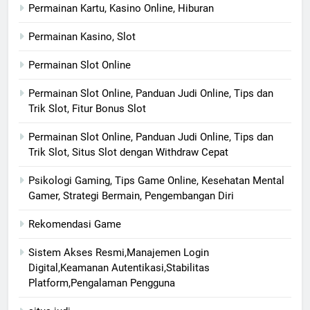
Permainan Kartu, Kasino Online, Hiburan
Permainan Kasino, Slot
Permainan Slot Online
Permainan Slot Online, Panduan Judi Online, Tips dan
Trik Slot, Fitur Bonus Slot
Permainan Slot Online, Panduan Judi Online, Tips dan
Trik Slot, Situs Slot dengan Withdraw Cepat
Psikologi Gaming, Tips Game Online, Kesehatan Mental
Gamer, Strategi Bermain, Pengembangan Diri
Rekomendasi Game
Sistem Akses Resmi,Manajemen Login
Digital,Keamanan Autentikasi,Stabilitas
Platform,Pengalaman Pengguna