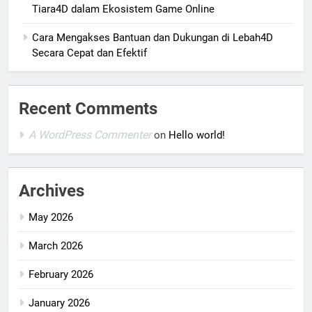
Tiara4D dalam Ekosistem Game Online
Cara Mengakses Bantuan dan Dukungan di Lebah4D
Secara Cepat dan Efektif
Recent Comments
A WordPress Commenter
on
Hello world!
Archives
May 2026
March 2026
February 2026
January 2026