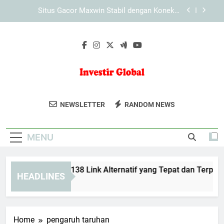
Skip
Lancar
Teknologi yang Digunakan untuk Mengukur
to
Kecepatan Atlet: Inovasi Modern dalam Analisis
Performa Olahraga
content
Analisis Sistem Digital yang Digunakan pada
Platform Tiara4D dalam Ekosistem Game Online
Tips Memilih LAE138 Link Alternatif yang Tepat
dan Terpercaya
Situs Gacor Maxwin Stabil dengan Koneksi
Internet yang Baik untuk Pengalaman Akses Lebih
Investir Global
Lancar
Investir Global Menyediakan Panduan
Teknologi yang Digunakan untuk Mengukur
NEWSLETTER
RANDOM NEWS
Kecepatan Atlet: Inovasi Modern dalam Analisis
Dan Tips Investasi Yang Aman Dan
Performa Olahraga
Analisis Sistem Digital yang Digunakan pada
Menguntungkan Bagi Para Investor
Platform Tiara4D dalam Ekosistem Game Online
MENU
Pemula Maupun Berpengalaman.
ips Memilih LAE138 Link Alternatif yang Tepat dan Terpercaya
HEADLINES
 Months Ago
Home
pengaruh taruhan