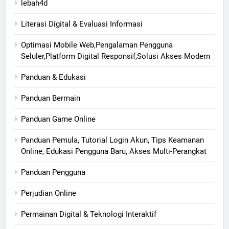
lebah4d
Literasi Digital & Evaluasi Informasi
Optimasi Mobile Web,Pengalaman Pengguna
Seluler,Platform Digital Responsif,Solusi Akses Modern
Panduan & Edukasi
Panduan Bermain
Panduan Game Online
Panduan Pemula, Tutorial Login Akun, Tips Keamanan
Online, Edukasi Pengguna Baru, Akses Multi-Perangkat
Panduan Pengguna
Perjudian Online
Permainan Digital & Teknologi Interaktif