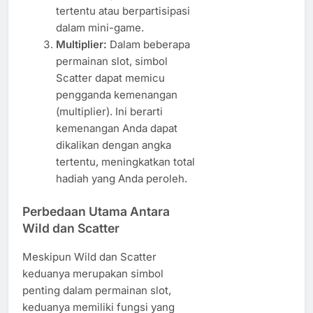
tertentu atau berpartisipasi
dalam mini-game.
Multiplier:
Dalam beberapa
permainan slot, simbol
Scatter dapat memicu
pengganda kemenangan
(multiplier). Ini berarti
kemenangan Anda dapat
dikalikan dengan angka
tertentu, meningkatkan total
hadiah yang Anda peroleh.
Perbedaan Utama Antara
Wild dan Scatter
Meskipun Wild dan Scatter
keduanya merupakan simbol
penting dalam permainan slot,
keduanya memiliki fungsi yang