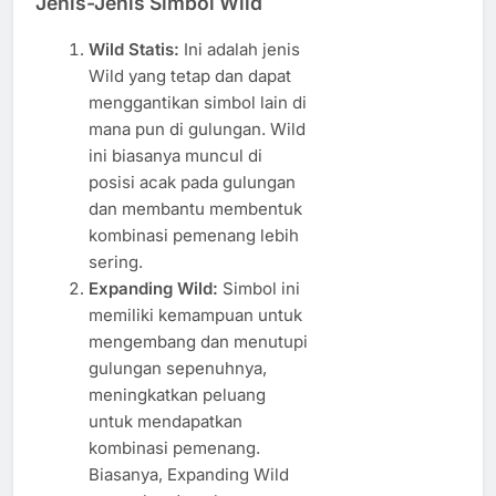
Jenis-Jenis Simbol Wild
Wild Statis:
Ini adalah jenis
Wild yang tetap dan dapat
menggantikan simbol lain di
mana pun di gulungan. Wild
ini biasanya muncul di
posisi acak pada gulungan
dan membantu membentuk
kombinasi pemenang lebih
sering.
Expanding Wild:
Simbol ini
memiliki kemampuan untuk
mengembang dan menutupi
gulungan sepenuhnya,
meningkatkan peluang
untuk mendapatkan
kombinasi pemenang.
Biasanya, Expanding Wild