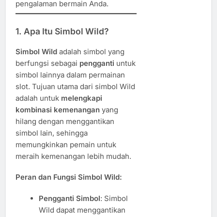
pengalaman bermain Anda.
1.
Apa Itu Simbol Wild?
Simbol Wild
adalah simbol yang
berfungsi sebagai
pengganti
untuk
simbol lainnya dalam permainan
slot. Tujuan utama dari simbol Wild
adalah untuk
melengkapi
kombinasi kemenangan
yang
hilang dengan menggantikan
simbol lain, sehingga
memungkinkan pemain untuk
meraih kemenangan lebih mudah.
Peran dan Fungsi Simbol Wild:
Pengganti Simbol
: Simbol
Wild dapat menggantikan