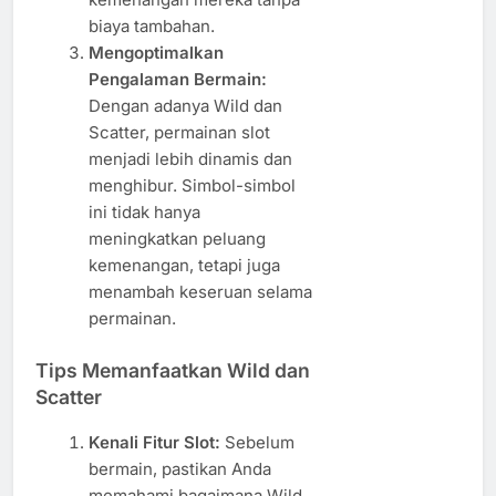
biaya tambahan.
Mengoptimalkan
Pengalaman Bermain:
Dengan adanya Wild dan
Scatter, permainan slot
menjadi lebih dinamis dan
menghibur. Simbol-simbol
ini tidak hanya
meningkatkan peluang
kemenangan, tetapi juga
menambah keseruan selama
permainan.
Tips Memanfaatkan Wild dan
Scatter
Kenali Fitur Slot:
Sebelum
bermain, pastikan Anda
memahami bagaimana Wild