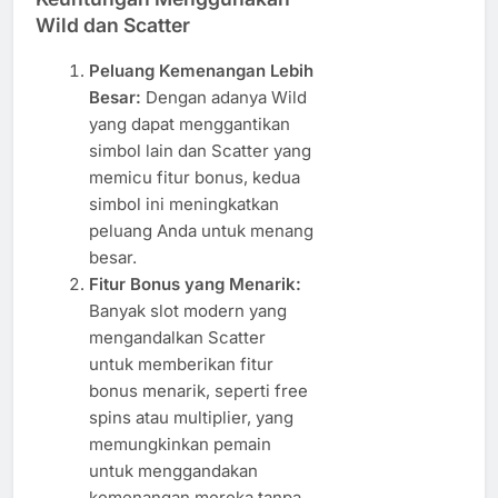
Wild dan Scatter
Peluang Kemenangan Lebih
Besar:
Dengan adanya Wild
yang dapat menggantikan
simbol lain dan Scatter yang
memicu fitur bonus, kedua
simbol ini meningkatkan
peluang Anda untuk menang
besar.
Fitur Bonus yang Menarik:
Banyak slot modern yang
mengandalkan Scatter
untuk memberikan fitur
bonus menarik, seperti free
spins atau multiplier, yang
memungkinkan pemain
untuk menggandakan
kemenangan mereka tanpa