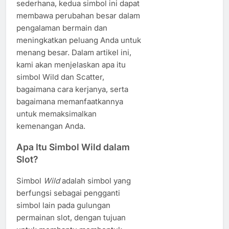
sederhana, kedua simbol ini dapat
membawa perubahan besar dalam
pengalaman bermain dan
meningkatkan peluang Anda untuk
menang besar. Dalam artikel ini,
kami akan menjelaskan apa itu
simbol Wild dan Scatter,
bagaimana cara kerjanya, serta
bagaimana memanfaatkannya
untuk memaksimalkan
kemenangan Anda.
Apa Itu Simbol Wild dalam
Slot?
Simbol
Wild
adalah simbol yang
berfungsi sebagai pengganti
simbol lain pada gulungan
permainan slot, dengan tujuan