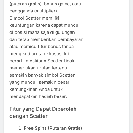
(putaran gratis), bonus game, atau
pengganda (multiplier).
Simbol Scatter memiliki
keuntungan karena dapat muncul
di posisi mana saja di gulungan
dan tetap memberikan pembayaran
atau memicu fitur bonus tanpa
mengikuti urutan khusus. Ini
berarti, meskipun Scatter tidak
memerlukan urutan tertentu,
semakin banyak simbol Scatter
yang muncul, semakin besar
kemungkinan Anda untuk
mendapatkan hadiah besar.
Fitur yang Dapat Diperoleh
dengan Scatter
Free Spins (Putaran Gratis):