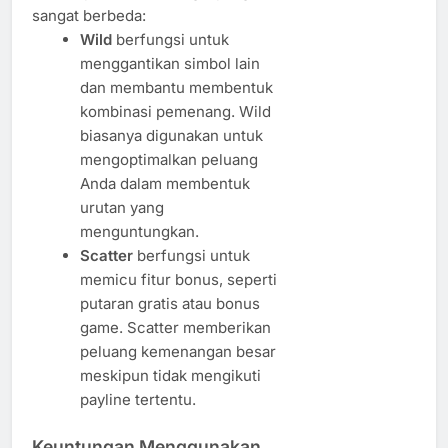
sangat berbeda:
Wild
berfungsi untuk
menggantikan simbol lain
dan membantu membentuk
kombinasi pemenang. Wild
biasanya digunakan untuk
mengoptimalkan peluang
Anda dalam membentuk
urutan yang
menguntungkan.
Scatter
berfungsi untuk
memicu fitur bonus, seperti
putaran gratis atau bonus
game. Scatter memberikan
peluang kemenangan besar
meskipun tidak mengikuti
payline tertentu.
Keuntungan Menggunakan