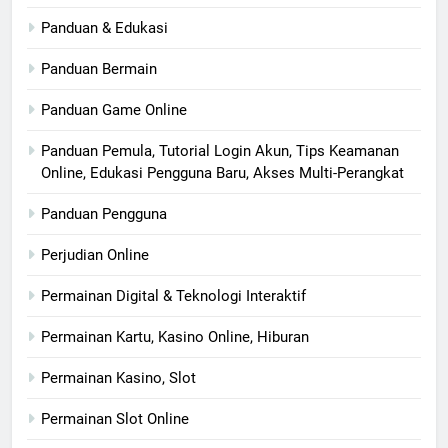
Panduan & Edukasi
Panduan Bermain
Panduan Game Online
Panduan Pemula, Tutorial Login Akun, Tips Keamanan
Online, Edukasi Pengguna Baru, Akses Multi-Perangkat
Panduan Pengguna
Perjudian Online
Permainan Digital & Teknologi Interaktif
Permainan Kartu, Kasino Online, Hiburan
Permainan Kasino, Slot
Permainan Slot Online