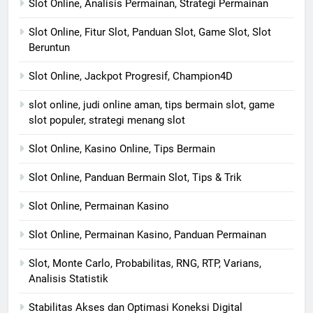
Slot Online, Analisis Permainan, Strategi Permainan
Slot Online, Fitur Slot, Panduan Slot, Game Slot, Slot
Beruntun
Slot Online, Jackpot Progresif, Champion4D
slot online, judi online aman, tips bermain slot, game
slot populer, strategi menang slot
Slot Online, Kasino Online, Tips Bermain
Slot Online, Panduan Bermain Slot, Tips & Trik
Slot Online, Permainan Kasino
Slot Online, Permainan Kasino, Panduan Permainan
Slot, Monte Carlo, Probabilitas, RNG, RTP, Varians,
Analisis Statistik
Stabilitas Akses dan Optimasi Koneksi Digital