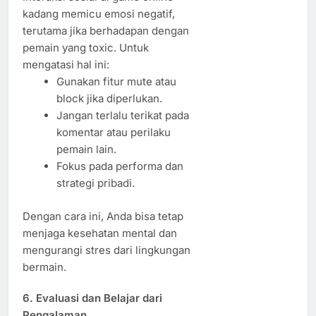
kadang memicu emosi negatif,
terutama jika berhadapan dengan
pemain yang toxic. Untuk
mengatasi hal ini:
Gunakan fitur mute atau
block jika diperlukan.
Jangan terlalu terikat pada
komentar atau perilaku
pemain lain.
Fokus pada performa dan
strategi pribadi.
Dengan cara ini, Anda bisa tetap
menjaga kesehatan mental dan
mengurangi stres dari lingkungan
bermain.
6. Evaluasi dan Belajar dari
Pengalaman