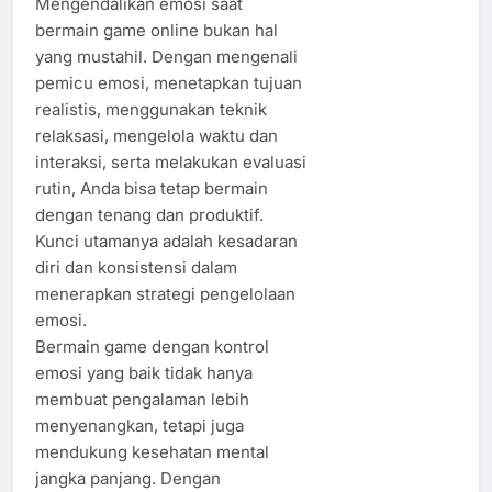
Mengendalikan emosi saat
bermain game online bukan hal
yang mustahil. Dengan mengenali
pemicu emosi, menetapkan tujuan
realistis, menggunakan teknik
relaksasi, mengelola waktu dan
interaksi, serta melakukan evaluasi
rutin, Anda bisa tetap bermain
dengan tenang dan produktif.
Kunci utamanya adalah kesadaran
diri dan konsistensi dalam
menerapkan strategi pengelolaan
emosi.
Bermain game dengan kontrol
emosi yang baik tidak hanya
membuat pengalaman lebih
menyenangkan, tetapi juga
mendukung kesehatan mental
jangka panjang. Dengan