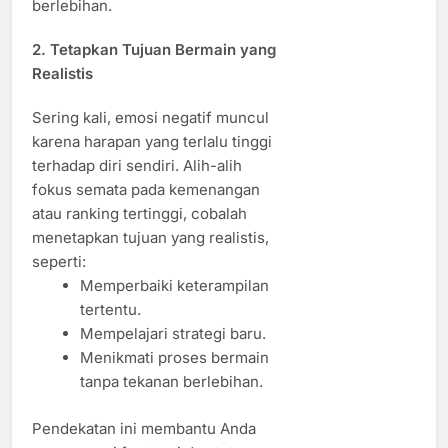
berlebihan.
2. Tetapkan Tujuan Bermain yang
Realistis
Sering kali, emosi negatif muncul
karena harapan yang terlalu tinggi
terhadap diri sendiri. Alih-alih
fokus semata pada kemenangan
atau ranking tertinggi, cobalah
menetapkan tujuan yang realistis,
seperti:
Memperbaiki keterampilan
tertentu.
Mempelajari strategi baru.
Menikmati proses bermain
tanpa tekanan berlebihan.
Pendekatan ini membantu Anda