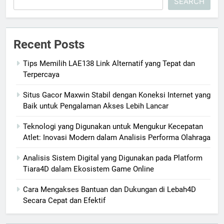
SEARCH
Recent Posts
Tips Memilih LAE138 Link Alternatif yang Tepat dan
Terpercaya
Situs Gacor Maxwin Stabil dengan Koneksi Internet yang
Baik untuk Pengalaman Akses Lebih Lancar
Teknologi yang Digunakan untuk Mengukur Kecepatan
Atlet: Inovasi Modern dalam Analisis Performa Olahraga
Analisis Sistem Digital yang Digunakan pada Platform
Tiara4D dalam Ekosistem Game Online
Cara Mengakses Bantuan dan Dukungan di Lebah4D
Secara Cepat dan Efektif