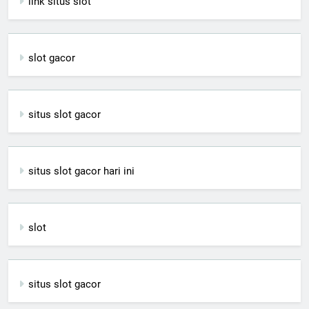
link situs slot
slot gacor
situs slot gacor
situs slot gacor hari ini
slot
situs slot gacor