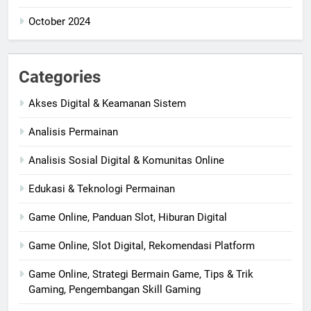
October 2024
Categories
Akses Digital & Keamanan Sistem
Analisis Permainan
Analisis Sosial Digital & Komunitas Online
Edukasi & Teknologi Permainan
Game Online, Panduan Slot, Hiburan Digital
Game Online, Slot Digital, Rekomendasi Platform
Game Online, Strategi Bermain Game, Tips & Trik
Gaming, Pengembangan Skill Gaming