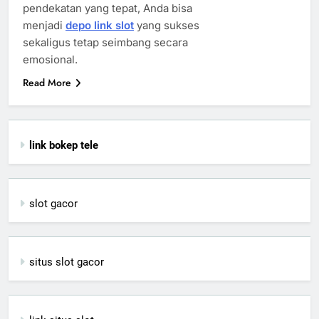
pendekatan yang tepat, Anda bisa
menjadi
depo link slot
yang sukses
sekaligus tetap seimbang secara
emosional.
Read More
link bokep tele
slot gacor
situs slot gacor