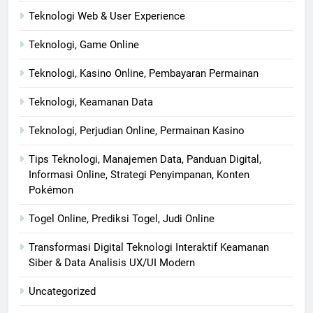
Teknologi Web & User Experience
Teknologi, Game Online
Teknologi, Kasino Online, Pembayaran Permainan
Teknologi, Keamanan Data
Teknologi, Perjudian Online, Permainan Kasino
Tips Teknologi, Manajemen Data, Panduan Digital,
Informasi Online, Strategi Penyimpanan, Konten
Pokémon
Togel Online, Prediksi Togel, Judi Online
Transformasi Digital Teknologi Interaktif Keamanan
Siber & Data Analisis UX/UI Modern
Uncategorized