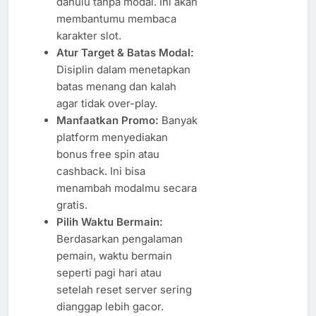
dahulu tanpa modal. Ini akan
membantumu membaca
karakter slot.
Atur Target & Batas Modal:
Disiplin dalam menetapkan
batas menang dan kalah
agar tidak over-play.
Manfaatkan Promo:
Banyak
platform menyediakan
bonus free spin atau
cashback. Ini bisa
menambah modalmu secara
gratis.
Pilih Waktu Bermain:
Berdasarkan pengalaman
pemain, waktu bermain
seperti pagi hari atau
setelah reset server sering
dianggap lebih gacor.