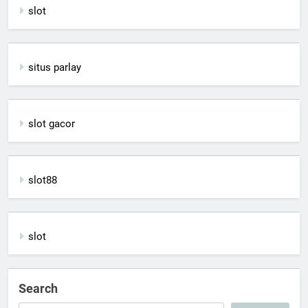
slot
situs parlay
slot gacor
slot88
slot
Search