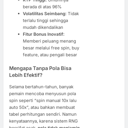
berada di atas 96%
Volatilitas Seimbang:
Tidak
terlalu tinggi sehingga
mudah dikendalikan
Fitur Bonus Inovatif:
Memberi peluang menang
besar melalui free spin, buy
feature, atau pengali besar
Mengapa Tanpa Pola Bisa
Lebih Efektif?
Selama bertahun-tahun, banyak
pemain mencoba menyusun pola
spin seperti “spin manual 10x lalu
auto 50x”, atau bahkan membuat
tabel perhitungan sendiri. Namun
kenyataannya, karena sistem RNG
bersifat acak,
pola tidak menjamin