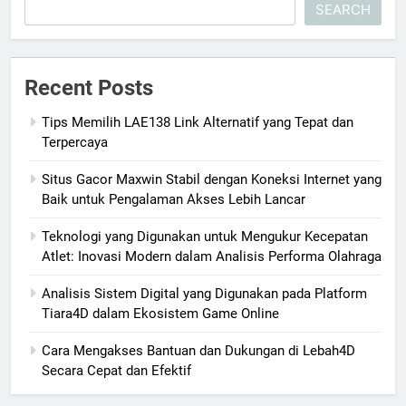
SEARCH
Recent Posts
Tips Memilih LAE138 Link Alternatif yang Tepat dan
Terpercaya
Situs Gacor Maxwin Stabil dengan Koneksi Internet yang
Baik untuk Pengalaman Akses Lebih Lancar
Teknologi yang Digunakan untuk Mengukur Kecepatan
Atlet: Inovasi Modern dalam Analisis Performa Olahraga
Analisis Sistem Digital yang Digunakan pada Platform
Tiara4D dalam Ekosistem Game Online
Cara Mengakses Bantuan dan Dukungan di Lebah4D
Secara Cepat dan Efektif