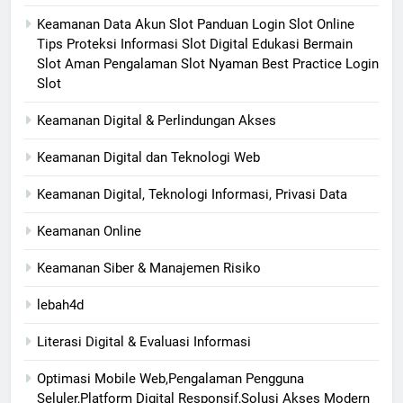
Keamanan Data Akun Slot Panduan Login Slot Online
Tips Proteksi Informasi Slot Digital Edukasi Bermain
Slot Aman Pengalaman Slot Nyaman Best Practice Login
Slot
Keamanan Digital & Perlindungan Akses
Keamanan Digital dan Teknologi Web
Keamanan Digital, Teknologi Informasi, Privasi Data
Keamanan Online
Keamanan Siber & Manajemen Risiko
lebah4d
Literasi Digital & Evaluasi Informasi
Optimasi Mobile Web,Pengalaman Pengguna
Seluler,Platform Digital Responsif,Solusi Akses Modern