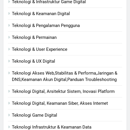
Teknologi & Infrastruktur Game Digital
Teknologi & Keamanan Digital
Teknologi & Pengalaman Pengguna
Teknologi & Permainan
Teknologi & User Experience
Teknologi & UX Digital
Teknologi Akses Web,Stabilitas & Performa,Jaringan &
DNS,Keamanan Akun Digital,Panduan Troubleshooting
Teknologi Digital, Arsitektur Sistem, Inovasi Platform
Teknologi Digital, Keamanan Siber, Akses Internet
Teknologi Game Digital
Teknologi Infrastruktur & Keamanan Data