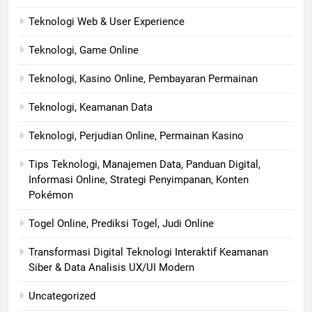
Teknologi Web & User Experience
Teknologi, Game Online
Teknologi, Kasino Online, Pembayaran Permainan
Teknologi, Keamanan Data
Teknologi, Perjudian Online, Permainan Kasino
Tips Teknologi, Manajemen Data, Panduan Digital,
Informasi Online, Strategi Penyimpanan, Konten
Pokémon
Togel Online, Prediksi Togel, Judi Online
Transformasi Digital Teknologi Interaktif Keamanan
Siber & Data Analisis UX/UI Modern
Uncategorized