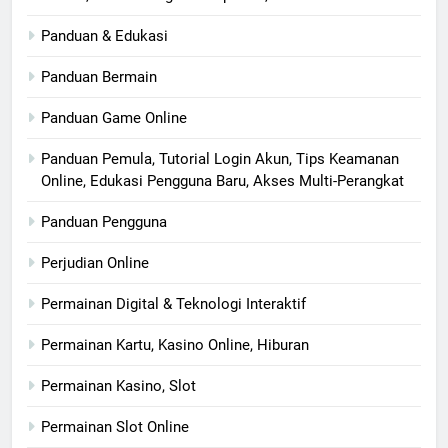
Panduan & Edukasi
Panduan Bermain
Panduan Game Online
Panduan Pemula, Tutorial Login Akun, Tips Keamanan
Online, Edukasi Pengguna Baru, Akses Multi-Perangkat
Panduan Pengguna
Perjudian Online
Permainan Digital & Teknologi Interaktif
Permainan Kartu, Kasino Online, Hiburan
Permainan Kasino, Slot
Permainan Slot Online