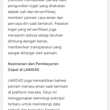
pengundian togel yang dilakukan
adalah sah dan terverifikasi,
memberi pemain rasa aman dan
percaya diri saat bertaruh. Pasaran
togel yang terverifikasi juga
menjamin bahwa setiap taruhan
dihitung dengan benar,
memberikan transparansi yang
sangat dihargai oleh pemain.
Keamanan dan Pembayaran
Cepat di LARIS4D
LARIS4D juga memastikan bahwa
pemain merasa aman saat bermain
di platform mereka. Situs ini
menggunakan teknologi enkripsi
terbaru untuk melindungi data
pribadi dan transaksi finansial