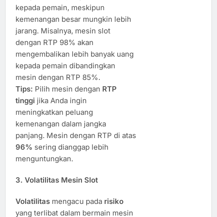
kepada pemain, meskipun
kemenangan besar mungkin lebih
jarang. Misalnya, mesin slot
dengan RTP 98% akan
mengembalikan lebih banyak uang
kepada pemain dibandingkan
mesin dengan RTP 85%.
Tips:
Pilih mesin dengan
RTP
tinggi
jika Anda ingin
meningkatkan peluang
kemenangan dalam jangka
panjang. Mesin dengan RTP di atas
96%
sering dianggap lebih
menguntungkan.
3.
Volatilitas Mesin Slot
Volatilitas
mengacu pada
risiko
yang terlibat dalam bermain mesin