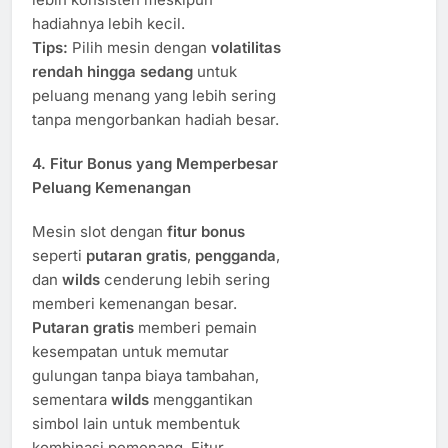
hadiahnya lebih kecil.
Tips:
Pilih mesin dengan
volatilitas
rendah hingga sedang
untuk
peluang menang yang lebih sering
tanpa mengorbankan hadiah besar.
4.
Fitur Bonus yang Memperbesar
Peluang Kemenangan
Mesin slot dengan
fitur bonus
seperti
putaran gratis
,
pengganda
,
dan
wilds
cenderung lebih sering
memberi kemenangan besar.
Putaran gratis
memberi pemain
kesempatan untuk memutar
gulungan tanpa biaya tambahan,
sementara
wilds
menggantikan
simbol lain untuk membentuk
kombinasi pemenang. Fitur