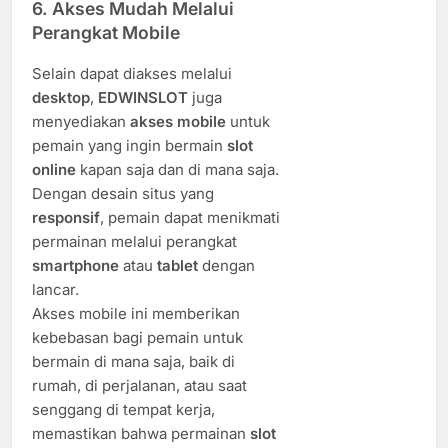
6.
Akses Mudah Melalui
Perangkat Mobile
Selain dapat diakses melalui
desktop
,
EDWINSLOT
juga
menyediakan
akses mobile
untuk
pemain yang ingin bermain
slot
online
kapan saja dan di mana saja.
Dengan desain situs yang
responsif
, pemain dapat menikmati
permainan melalui perangkat
smartphone
atau
tablet
dengan
lancar.
Akses mobile ini memberikan
kebebasan bagi pemain untuk
bermain di mana saja, baik di
rumah, di perjalanan, atau saat
senggang di tempat kerja,
memastikan bahwa permainan
slot