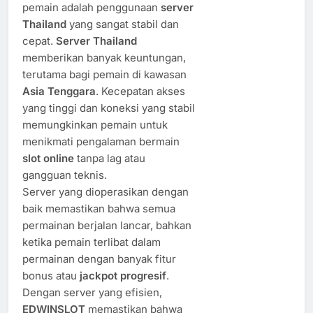
pemain adalah penggunaan
server
Thailand
yang sangat stabil dan
cepat.
Server Thailand
memberikan banyak keuntungan,
terutama bagi pemain di kawasan
Asia Tenggara
. Kecepatan akses
yang tinggi dan koneksi yang stabil
memungkinkan pemain untuk
menikmati pengalaman bermain
slot online
tanpa lag atau
gangguan teknis.
Server yang dioperasikan dengan
baik memastikan bahwa semua
permainan berjalan lancar, bahkan
ketika pemain terlibat dalam
permainan dengan banyak fitur
bonus atau
jackpot progresif
.
Dengan server yang efisien,
EDWINSLOT
memastikan bahwa