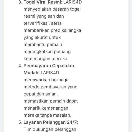
Togel Viral Resmi
: LARIS4D
menyediakan pasaran togel
resmi yang sah dan
terverifikasi, serta
memberikan prediksi angka
yang akurat untuk
membantu pemain
meningkatkan peluang
kemenangan mereka.
Pembayaran Cepat dan
Mudah
: LARIS4D
menawarkan berbagai
metode pembayaran yang
cepat dan aman,
memastikan pemain dapat
menarik kemenangan
mereka tanpa masalah.
Layanan Pelanggan 24/7
:
Tim dukungan pelanggan