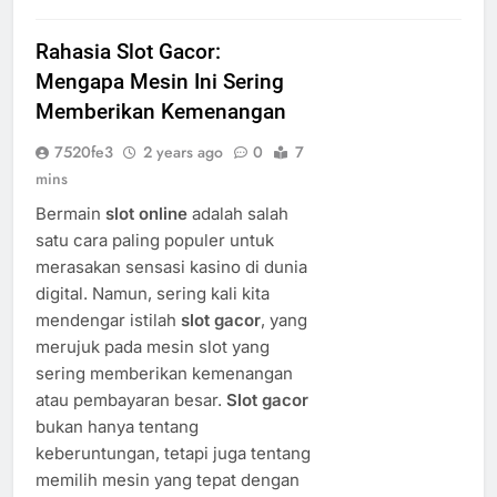
Rahasia Slot Gacor:
Mengapa Mesin Ini Sering
Memberikan Kemenangan
7520fe3
2 years ago
0
7
mins
Bermain
slot online
adalah salah
satu cara paling populer untuk
merasakan sensasi kasino di dunia
digital. Namun, sering kali kita
mendengar istilah
slot gacor
, yang
merujuk pada mesin slot yang
sering memberikan kemenangan
atau pembayaran besar.
Slot gacor
bukan hanya tentang
keberuntungan, tetapi juga tentang
memilih mesin yang tepat dengan