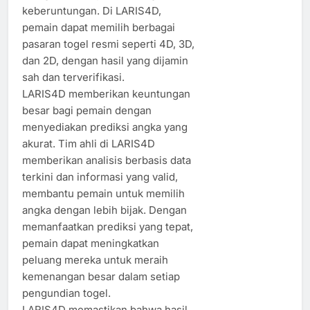
keberuntungan. Di LARIS4D,
pemain dapat memilih berbagai
pasaran togel resmi seperti 4D, 3D,
dan 2D, dengan hasil yang dijamin
sah dan terverifikasi.
LARIS4D memberikan keuntungan
besar bagi pemain dengan
menyediakan prediksi angka yang
akurat. Tim ahli di LARIS4D
memberikan analisis berbasis data
terkini dan informasi yang valid,
membantu pemain untuk memilih
angka dengan lebih bijak. Dengan
memanfaatkan prediksi yang tepat,
pemain dapat meningkatkan
peluang mereka untuk meraih
kemenangan besar dalam setiap
pengundian togel.
LARIS4D memastikan bahwa hasil