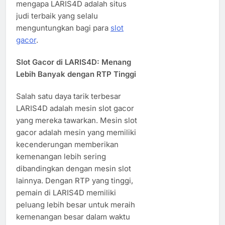
mengapa LARIS4D adalah situs
judi terbaik yang selalu
menguntungkan bagi para
slot
gacor
.
Slot Gacor di LARIS4D: Menang
Lebih Banyak dengan RTP Tinggi
Salah satu daya tarik terbesar
LARIS4D adalah mesin slot gacor
yang mereka tawarkan. Mesin slot
gacor adalah mesin yang memiliki
kecenderungan memberikan
kemenangan lebih sering
dibandingkan dengan mesin slot
lainnya. Dengan RTP yang tinggi,
pemain di LARIS4D memiliki
peluang lebih besar untuk meraih
kemenangan besar dalam waktu