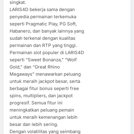
singkat.
LARIS4D bekerja sama dengan
penyedia permainan terkemuka
seperti Pragmatic Play, PG Soft,
Habanero, dan banyak lainnya yang
sudah terkenal dengan kualitas
permainan dan RTP yang tinggi.
Permainan slot populer di LARIS4D
seperti “Sweet Bonanza,” “Wolf
Gold,” dan “Great Rhino
Megaways” menawarkan peluang
untuk meraih jackpot besar, serta
berbagai fitur bonus seperti free
spins, multipliers, dan jackpot
progresif. Semua fitur ini
meningkatkan peluang pemain
untuk meraih kemenangan lebih
besar dan lebih sering.
Dengan volatilitas yang seimbang