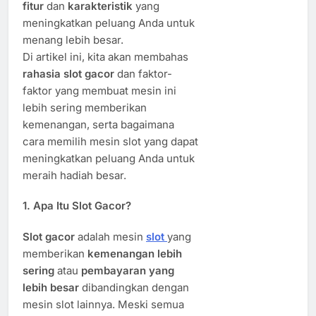
fitur
dan
karakteristik
yang
meningkatkan peluang Anda untuk
menang lebih besar.
Di artikel ini, kita akan membahas
rahasia slot gacor
dan faktor-
faktor yang membuat mesin ini
lebih sering memberikan
kemenangan, serta bagaimana
cara memilih mesin slot yang dapat
meningkatkan peluang Anda untuk
meraih hadiah besar.
1.
Apa Itu Slot Gacor?
Slot gacor
adalah mesin
slot
yang
memberikan
kemenangan lebih
sering
atau
pembayaran yang
lebih besar
dibandingkan dengan
mesin slot lainnya. Meski semua