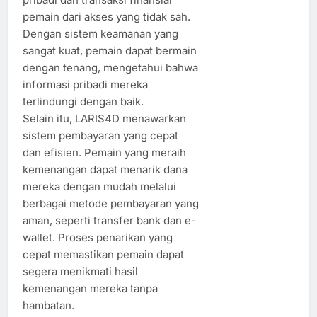
pemain dari akses yang tidak sah.
Dengan sistem keamanan yang
sangat kuat, pemain dapat bermain
dengan tenang, mengetahui bahwa
informasi pribadi mereka
terlindungi dengan baik.
Selain itu, LARIS4D menawarkan
sistem pembayaran yang cepat
dan efisien. Pemain yang meraih
kemenangan dapat menarik dana
mereka dengan mudah melalui
berbagai metode pembayaran yang
aman, seperti transfer bank dan e-
wallet. Proses penarikan yang
cepat memastikan pemain dapat
segera menikmati hasil
kemenangan mereka tanpa
hambatan.