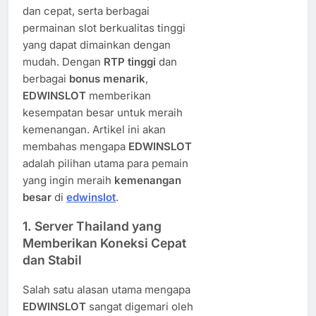
dan cepat, serta berbagai
permainan slot berkualitas tinggi
yang dapat dimainkan dengan
mudah. Dengan
RTP tinggi
dan
berbagai
bonus menarik
,
EDWINSLOT
memberikan
kesempatan besar untuk meraih
kemenangan. Artikel ini akan
membahas mengapa
EDWINSLOT
adalah pilihan utama para pemain
yang ingin meraih
kemenangan
besar
di
edwinslot
.
1.
Server Thailand yang
Memberikan Koneksi Cepat
dan Stabil
Salah satu alasan utama mengapa
EDWINSLOT
sangat digemari oleh