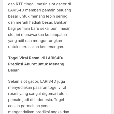
dan RTP tinggi, mesin slot gacor di
LARIS4D memberi pemain peluang
besar untuk menang lebih sering
dan meraih hadiah besar. Bahkan
bagi pemain baru sekalipun, mesin
slot ini menawarkan kesempatan
yang adil dan menguntungkan
untuk merasakan kemenangan.
Togel Viral Resmi di LARIS4D:
Prediksi Akurat untuk Menang
Besar
Selain slot gacor, LARIS4D juga
menyediakan pasaran togel viral
resmi yang sangat digemari oleh
pemain judi di Indonesia. Togel
adalah permainan yang
mengandalkan prediksi angka dan