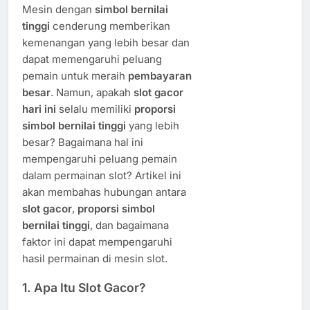
Mesin dengan
simbol bernilai
tinggi
cenderung memberikan
kemenangan yang lebih besar dan
dapat memengaruhi peluang
pemain untuk meraih
pembayaran
besar
. Namun, apakah
slot gacor
hari ini
selalu memiliki
proporsi
simbol bernilai tinggi
yang lebih
besar? Bagaimana hal ini
mempengaruhi peluang pemain
dalam permainan slot? Artikel ini
akan membahas hubungan antara
slot gacor
,
proporsi simbol
bernilai tinggi
, dan bagaimana
faktor ini dapat mempengaruhi
hasil permainan di mesin slot.
1. Apa Itu Slot Gacor?