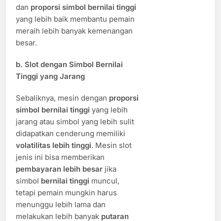
dan
proporsi simbol bernilai tinggi
yang lebih baik membantu pemain
meraih lebih banyak kemenangan
besar.
b.
Slot dengan Simbol Bernilai
Tinggi yang Jarang
Sebaliknya, mesin dengan
proporsi
simbol bernilai tinggi
yang lebih
jarang atau simbol yang lebih sulit
didapatkan cenderung memiliki
volatilitas lebih tinggi
. Mesin slot
jenis ini bisa memberikan
pembayaran lebih besar
jika
simbol
bernilai tinggi
muncul,
tetapi pemain mungkin harus
menunggu lebih lama dan
melakukan lebih banyak
putaran