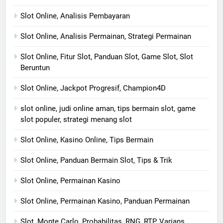
Slot Online, Analisis Pembayaran
Slot Online, Analisis Permainan, Strategi Permainan
Slot Online, Fitur Slot, Panduan Slot, Game Slot, Slot
Beruntun
Slot Online, Jackpot Progresif, Champion4D
slot online, judi online aman, tips bermain slot, game
slot populer, strategi menang slot
Slot Online, Kasino Online, Tips Bermain
Slot Online, Panduan Bermain Slot, Tips & Trik
Slot Online, Permainan Kasino
Slot Online, Permainan Kasino, Panduan Permainan
Slot, Monte Carlo, Probabilitas, RNG, RTP, Varians,