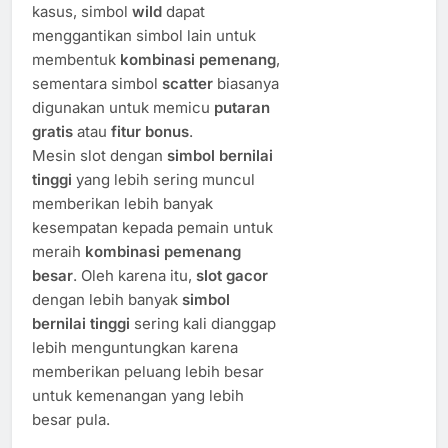
kasus, simbol
wild
dapat
menggantikan simbol lain untuk
membentuk
kombinasi pemenang
,
sementara simbol
scatter
biasanya
digunakan untuk memicu
putaran
gratis
atau
fitur bonus
.
Mesin slot dengan
simbol bernilai
tinggi
yang lebih sering muncul
memberikan lebih banyak
kesempatan kepada pemain untuk
meraih
kombinasi pemenang
besar
. Oleh karena itu,
slot gacor
dengan lebih banyak
simbol
bernilai tinggi
sering kali dianggap
lebih menguntungkan karena
memberikan peluang lebih besar
untuk kemenangan yang lebih
besar pula.