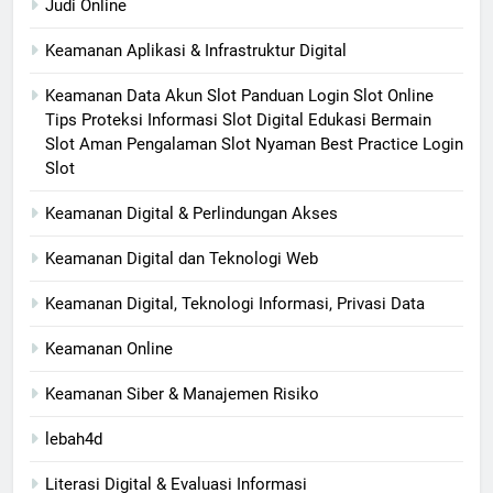
Judi Online
Keamanan Aplikasi & Infrastruktur Digital
Keamanan Data Akun Slot Panduan Login Slot Online
Tips Proteksi Informasi Slot Digital Edukasi Bermain
Slot Aman Pengalaman Slot Nyaman Best Practice Login
Slot
Keamanan Digital & Perlindungan Akses
Keamanan Digital dan Teknologi Web
Keamanan Digital, Teknologi Informasi, Privasi Data
Keamanan Online
Keamanan Siber & Manajemen Risiko
lebah4d
Literasi Digital & Evaluasi Informasi