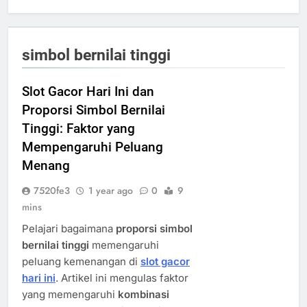
simbol bernilai tinggi
Slot Gacor Hari Ini dan
Proporsi Simbol Bernilai
Tinggi: Faktor yang
Mempengaruhi Peluang
Menang
7520fe3
1 year ago
0
9
mins
Pelajari bagaimana
proporsi simbol
bernilai tinggi
memengaruhi
peluang kemenangan di
slot gacor
hari ini
. Artikel ini mengulas faktor
yang memengaruhi
kombinasi