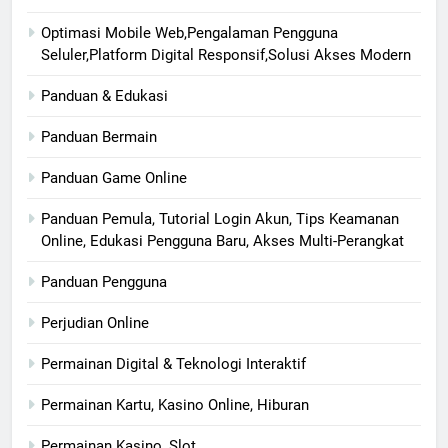
Optimasi Mobile Web,Pengalaman Pengguna
Seluler,Platform Digital Responsif,Solusi Akses Modern
Panduan & Edukasi
Panduan Bermain
Panduan Game Online
Panduan Pemula, Tutorial Login Akun, Tips Keamanan
Online, Edukasi Pengguna Baru, Akses Multi-Perangkat
Panduan Pengguna
Perjudian Online
Permainan Digital & Teknologi Interaktif
Permainan Kartu, Kasino Online, Hiburan
Permainan Kasino, Slot