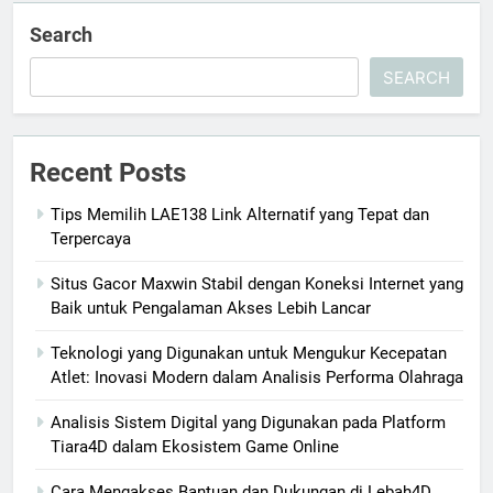
Search
SEARCH
Recent Posts
Tips Memilih LAE138 Link Alternatif yang Tepat dan
Terpercaya
Situs Gacor Maxwin Stabil dengan Koneksi Internet yang
Baik untuk Pengalaman Akses Lebih Lancar
Teknologi yang Digunakan untuk Mengukur Kecepatan
Atlet: Inovasi Modern dalam Analisis Performa Olahraga
Analisis Sistem Digital yang Digunakan pada Platform
Tiara4D dalam Ekosistem Game Online
Cara Mengakses Bantuan dan Dukungan di Lebah4D