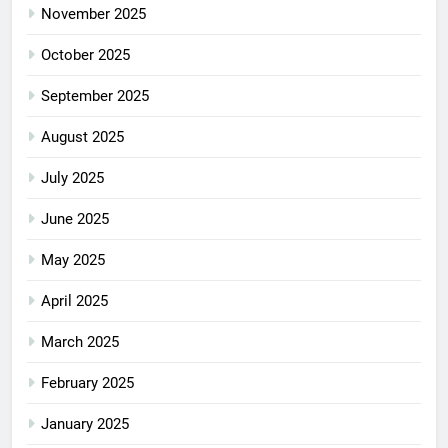
November 2025
October 2025
September 2025
August 2025
July 2025
June 2025
May 2025
April 2025
March 2025
February 2025
January 2025