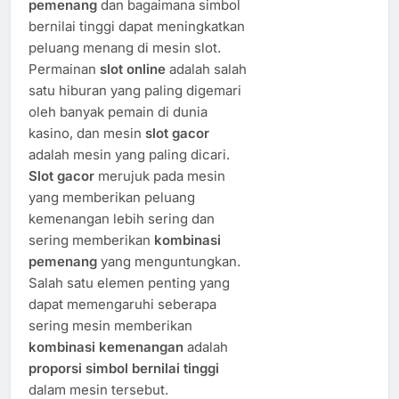
pemenang
dan bagaimana simbol
bernilai tinggi dapat meningkatkan
peluang menang di mesin slot.
Permainan
slot online
adalah salah
satu hiburan yang paling digemari
oleh banyak pemain di dunia
kasino, dan mesin
slot gacor
adalah mesin yang paling dicari.
Slot gacor
merujuk pada mesin
yang memberikan peluang
kemenangan lebih sering dan
sering memberikan
kombinasi
pemenang
yang menguntungkan.
Salah satu elemen penting yang
dapat memengaruhi seberapa
sering mesin memberikan
kombinasi kemenangan
adalah
proporsi simbol bernilai tinggi
dalam mesin tersebut.