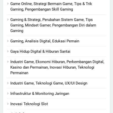
Game Online, Strategi Bermain Game, Tips & Trik
Gaming, Pengembangan Skill Gaming
Gaming & Strategi, Perubahan Sistem Game, Tips
Gaming, Mindset Gamer, Pengembangan Diri dalam
Gaming
Gaming, Analisis Digital, Edukasi Pemain
Gaya Hidup Digital & Hiburan Santai
Industri Game, Ekonomi Hiburan, Perkembangan Digital,
Kasino dan Permainan, Inovasi Hiburan, Teknologi
Permainan
Industri Game, Teknologi Game, UX/UI Design
Infrastruktur & Monitoring Jaringan
Inovasi Teknologi Slot