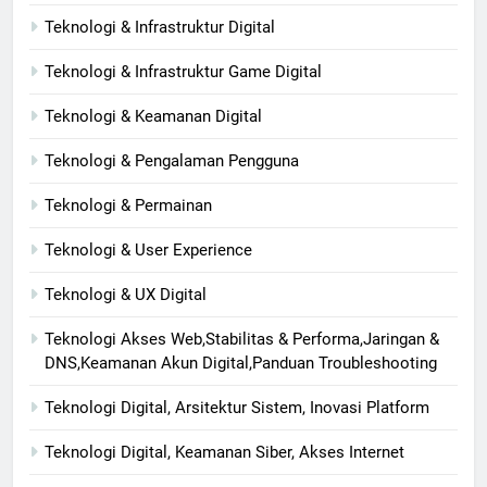
Teknologi & Infrastruktur Digital
Teknologi & Infrastruktur Game Digital
Teknologi & Keamanan Digital
Teknologi & Pengalaman Pengguna
Teknologi & Permainan
Teknologi & User Experience
Teknologi & UX Digital
Teknologi Akses Web,Stabilitas & Performa,Jaringan &
DNS,Keamanan Akun Digital,Panduan Troubleshooting
Teknologi Digital, Arsitektur Sistem, Inovasi Platform
Teknologi Digital, Keamanan Siber, Akses Internet