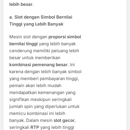
lebih besar
.
a.
Slot dengan Simbol Bernilai
Tinggi yang Lebih Banyak
Mesin slot dengan
proporsi simbol
bernilai tinggi
yang lebih banyak
cenderung memiliki peluang lebih
besar untuk memberikan
kombinasi pemenang besar
. Ini
karena dengan lebih banyak simbol
yang memberi pembayaran tinggi,
pemain akan lebih mudah
mendapatkan kemenangan yang
signifikan meskipun seringkali
jumlah spin yang diperlukan untuk
memicu kombinasi ini lebih
banyak. Dalam mesin
slot gacor
,
seringkali
RTP
yang lebih tinggi