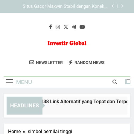
Skip
Lancar
Teknologi yang Digunakan untuk Mengukur
to
Kecepatan Atlet: Inovasi Modern dalam Analisis
Performa Olahraga
content
Analisis Sistem Digital yang Digunakan pada
Platform Tiara4D dalam Ekosistem Game Online
Tips Memilih LAE138 Link Alternatif yang Tepat
dan Terpercaya
Situs Gacor Maxwin Stabil dengan Koneksi
Internet yang Baik untuk Pengalaman Akses Lebih
Investir Global
Lancar
Investir Global Menyediakan Panduan
Teknologi yang Digunakan untuk Mengukur
NEWSLETTER
RANDOM NEWS
Kecepatan Atlet: Inovasi Modern dalam Analisis
Dan Tips Investasi Yang Aman Dan
Performa Olahraga
Analisis Sistem Digital yang Digunakan pada
Menguntungkan Bagi Para Investor
Platform Tiara4D dalam Ekosistem Game Online
MENU
Pemula Maupun Berpengalaman.
ps Memilih LAE138 Link Alternatif yang Tepat dan Terpercaya
HEADLINES
onths Ago
Home
simbol bernilai tinggi