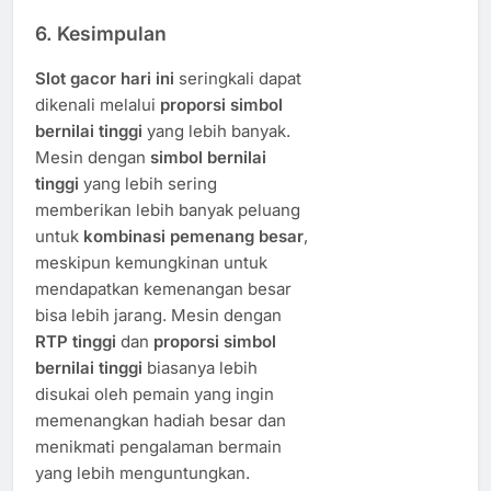
6. Kesimpulan
Slot gacor hari ini
seringkali dapat
dikenali melalui
proporsi simbol
bernilai tinggi
yang lebih banyak.
Mesin dengan
simbol bernilai
tinggi
yang lebih sering
memberikan lebih banyak peluang
untuk
kombinasi pemenang besar
,
meskipun kemungkinan untuk
mendapatkan kemenangan besar
bisa lebih jarang. Mesin dengan
RTP tinggi
dan
proporsi simbol
bernilai tinggi
biasanya lebih
disukai oleh pemain yang ingin
memenangkan hadiah besar dan
menikmati pengalaman bermain
yang lebih menguntungkan.