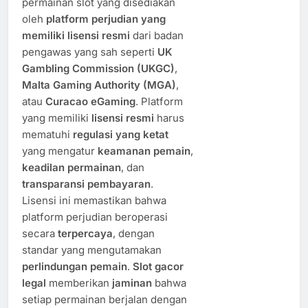
permainan slot yang disediakan
oleh
platform perjudian yang
memiliki lisensi resmi
dari badan
pengawas yang sah seperti
UK
Gambling Commission (UKGC)
,
Malta Gaming Authority (MGA)
,
atau
Curacao eGaming
. Platform
yang memiliki
lisensi resmi
harus
mematuhi
regulasi yang ketat
yang mengatur
keamanan pemain
,
keadilan permainan
, dan
transparansi pembayaran
.
Lisensi ini memastikan bahwa
platform perjudian beroperasi
secara
terpercaya
, dengan
standar yang mengutamakan
perlindungan pemain
.
Slot gacor
legal
memberikan
jaminan
bahwa
setiap permainan berjalan dengan