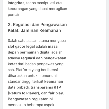
integritas
, tanpa manipulasi atau
kecurangan yang dapat merugikan
pemain.
2. Regulasi dan Pengawasan
Ketat: Jaminan Keamanan
Salah satu alasan utama mengapa
slot gacor legal
adalah
masa
depan permainan digital
adalah
adanya
regulasi dan pengawasan
ketat
dari badan pengawas yang
sah. Platform yang berlisensi
diharuskan untuk memenuhi
standar tinggi terkait
keamanan
data pribadi
,
transparansi RTP
(Return to Player)
, dan
fair play
.
Pengawasan regulator
ini
mencakup beberapa aspek