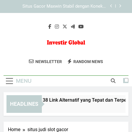
Skip
Lancar
Teknologi yang Digunakan untuk Mengukur
to
Kecepatan Atlet: Inovasi Modern dalam Analisis
Performa Olahraga
content
Analisis Sistem Digital yang Digunakan pada
Platform Tiara4D dalam Ekosistem Game Online
Tips Memilih LAE138 Link Alternatif yang Tepat
dan Terpercaya
Situs Gacor Maxwin Stabil dengan Koneksi
Internet yang Baik untuk Pengalaman Akses Lebih
Investir Global
Lancar
Investir Global Menyediakan Panduan
Teknologi yang Digunakan untuk Mengukur
NEWSLETTER
RANDOM NEWS
Kecepatan Atlet: Inovasi Modern dalam Analisis
Dan Tips Investasi Yang Aman Dan
Performa Olahraga
Analisis Sistem Digital yang Digunakan pada
Menguntungkan Bagi Para Investor
Platform Tiara4D dalam Ekosistem Game Online
MENU
Pemula Maupun Berpengalaman.
ps Memilih LAE138 Link Alternatif yang Tepat dan Terpercaya
HEADLINES
onths Ago
Home
situs judi slot gacor