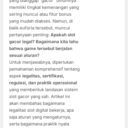
yang dianggap “gacor” umumnya
memiliki tingkat kemenangan yang
sering muncul atau fitur bonus
yang mudah diakses. Namun, di
balik euforia tersebut, muncul
pertanyaan penting:
Apakah slot
gacor legal? Bagaimana kita tahu
bahwa game tersebut berjalan
sesuai aturan?
Untuk menjawabnya, diperlukan
pemahaman komprehensif tentang
aspek
legalitas, sertifikasi,
regulasi, dan praktik operasional
yang membentuk landasan sistem
slot gacor yang sah. Artikel ini
akan membahas bagaimana
legalitas slot digital bekerja, apa
saja aturan yang mengaturnya,
serta bagaimana praktik nyata