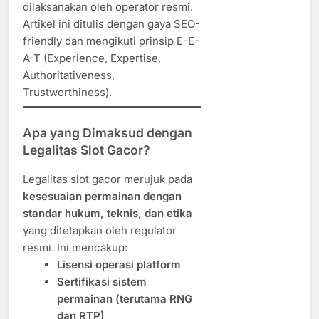
dilaksanakan oleh operator resmi.
Artikel ini ditulis dengan gaya SEO-
friendly dan mengikuti prinsip E-E-
A-T (Experience, Expertise,
Authoritativeness,
Trustworthiness).
Apa yang Dimaksud dengan
Legalitas Slot Gacor?
Legalitas slot gacor merujuk pada
kesesuaian permainan dengan
standar hukum, teknis, dan etika
yang ditetapkan oleh regulator
resmi. Ini mencakup:
Lisensi operasi platform
Sertifikasi sistem
permainan (terutama RNG
dan RTP)