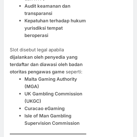
Audit keamanan dan
transparansi
Kepatuhan terhadap hukum
yurisdiksi tempat
beroperasi
Slot disebut legal apabila
dijalankan oleh penyedia yang
terdaftar dan diawasi oleh badan
otoritas pengawas game
seperti:
Malta Gaming Authority
(MGA)
UK Gambling Commission
(UKGC)
Curacao eGaming
Isle of Man Gambling
Supervision Commission