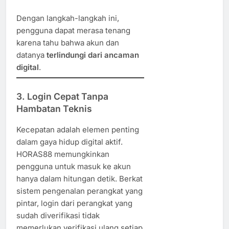
Dengan langkah-langkah ini,
pengguna dapat merasa tenang
karena tahu bahwa akun dan
datanya
terlindungi dari ancaman
digital
.
3. Login Cepat Tanpa
Hambatan Teknis
Kecepatan adalah elemen penting
dalam gaya hidup digital aktif.
HORAS88 memungkinkan
pengguna untuk masuk ke akun
hanya dalam hitungan detik. Berkat
sistem pengenalan perangkat yang
pintar, login dari perangkat yang
sudah diverifikasi tidak
memerlukan verifikasi ulang setiap