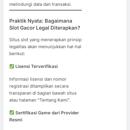
melindungi data dan transaksi.
Praktik Nyata: Bagaimana
Slot Gacor Legal Diterapkan?
Situs slot yang menerapkan prinsip
legalitas akan menunjukkan hal-hal
berikut:
Lisensi Terverifikasi
Informasi lisensi dan nomor
registrasi ditampilkan secara
transparan di bagian bawah situs
atau halaman “Tentang Kami”.
Sertifikasi Game dari Provider
Resmi