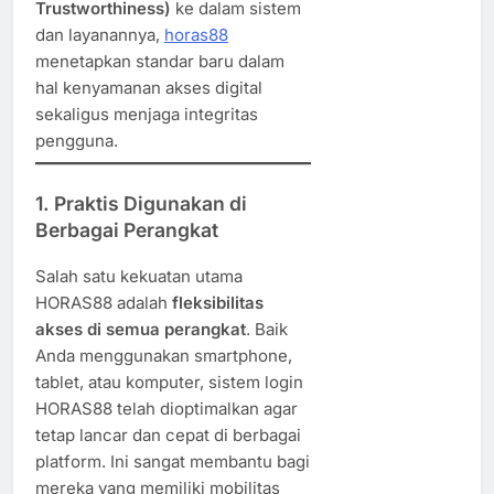
Trustworthiness)
ke dalam sistem
dan layanannya,
horas88
menetapkan standar baru dalam
hal kenyamanan akses digital
sekaligus menjaga integritas
pengguna.
1. Praktis Digunakan di
Berbagai Perangkat
Salah satu kekuatan utama
HORAS88 adalah
fleksibilitas
akses di semua perangkat
. Baik
Anda menggunakan smartphone,
tablet, atau komputer, sistem login
HORAS88 telah dioptimalkan agar
tetap lancar dan cepat di berbagai
platform. Ini sangat membantu bagi
mereka yang memiliki mobilitas