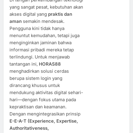
yang sangat pesat, kebutuhan akan
akses digital yang
praktis dan
aman
semakin mendesak.
Pengguna kini tidak hanya
menuntut kemudahan, tetapi juga
menginginkan jaminan bahwa
informasi pribadi mereka tetap
terlindungi. Untuk menjawab
tantangan ini,
HORAS88
menghadirkan solusi cerdas
berupa sistem login yang
dirancang khusus untuk
mendukung aktivitas digital sehari-
hari—dengan fokus utama pada
kepraktisan dan keamanan.
Dengan mengintegrasikan prinsip
E-E-A-T (Experience, Expertise,
Authoritativeness,