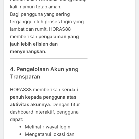
kali, namun tetap aman.
Bagi pengguna yang sering
terganggu oleh proses login yang
lambat dan rumit, HORAS88
memberikan
pengalaman yang
jauh lebih efisien dan
menyenangkan
.
4. Pengelolaan Akun yang
Transparan
HORAS88 memberikan
kendali
penuh kepada pengguna atas
aktivitas akunnya
. Dengan fitur
dashboard interaktif, pengguna
dapat:
Melihat riwayat login
Mengetahui lokasi dan