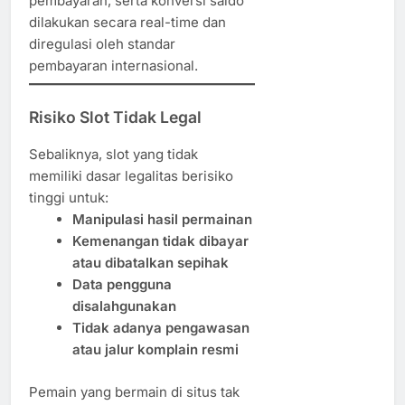
pembayaran, serta konversi saldo
dilakukan secara real-time dan
diregulasi oleh standar
pembayaran internasional.
Risiko Slot Tidak Legal
Sebaliknya, slot yang tidak
memiliki dasar legalitas berisiko
tinggi untuk:
Manipulasi hasil permainan
Kemenangan tidak dibayar
atau dibatalkan sepihak
Data pengguna
disalahgunakan
Tidak adanya pengawasan
atau jalur komplain resmi
Pemain yang bermain di situs tak