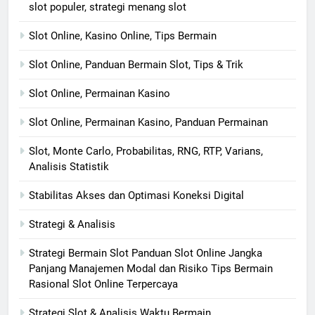
slot populer, strategi menang slot
Slot Online, Kasino Online, Tips Bermain
Slot Online, Panduan Bermain Slot, Tips & Trik
Slot Online, Permainan Kasino
Slot Online, Permainan Kasino, Panduan Permainan
Slot, Monte Carlo, Probabilitas, RNG, RTP, Varians,
Analisis Statistik
Stabilitas Akses dan Optimasi Koneksi Digital
Strategi & Analisis
Strategi Bermain Slot Panduan Slot Online Jangka
Panjang Manajemen Modal dan Risiko Tips Bermain
Rasional Slot Online Terpercaya
Strategi Slot & Analisis Waktu Bermain