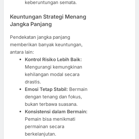
keberuntungan semata.
Keuntungan Strategi Menang
Jangka Panjang
Pendekatan jangka panjang
memberikan banyak keuntungan,
antara lain:
Kontrol Risiko Lebih Baik:
Mengurangi kemungkinan
kehilangan modal secara
drastis.
Emosi Tetap Stabil:
Bermain
dengan tenang dan fokus,
bukan terbawa suasana.
Konsistensi dalam Bermain:
Pemain bisa menikmati
permainan secara
berkelanjutan.