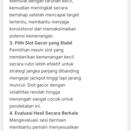
Memulai dengan taruhan kecil,
kemudian meningkat secara
bertahap setelah mencapai target
tertentu, membantu menjaga
konsistensi dan memaksimalkan
potensi kemenangan.
3. Pilih Slot Gacor yang Stabil
Pemilihan mesin slot yang
memberikan kemenangan kecil
secara rutin lebih efektif untuk
strategi jangka panjang dibanding
mengejar jackpot tinggi tapi jarang
muncul. Slot gacor dengan
volatilitas rendah hingga
menengah sangat cocok untuk
pendekatan ini.
4. Evaluasi Hasil Secara Berkala
Mengevaluasi sesi bermain
membantu pemain menyesuaikan