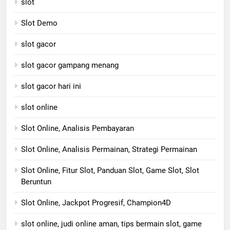
slot
Slot Demo
slot gacor
slot gacor gampang menang
slot gacor hari ini
slot online
Slot Online, Analisis Pembayaran
Slot Online, Analisis Permainan, Strategi Permainan
Slot Online, Fitur Slot, Panduan Slot, Game Slot, Slot
Beruntun
Slot Online, Jackpot Progresif, Champion4D
slot online, judi online aman, tips bermain slot, game