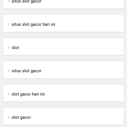
situs slot gacor
situs slot gacor hari ini
slot
situs slot gacor
slot gacor hari ini
slot gacor