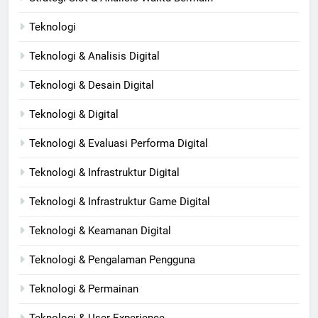
Teknologi
Teknologi & Analisis Digital
Teknologi & Desain Digital
Teknologi & Digital
Teknologi & Evaluasi Performa Digital
Teknologi & Infrastruktur Digital
Teknologi & Infrastruktur Game Digital
Teknologi & Keamanan Digital
Teknologi & Pengalaman Pengguna
Teknologi & Permainan