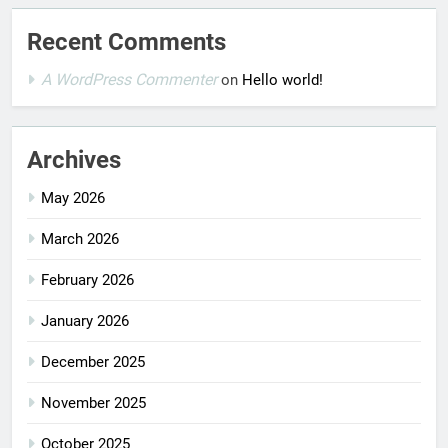
Recent Comments
A WordPress Commenter
on
Hello world!
Archives
May 2026
March 2026
February 2026
January 2026
December 2025
November 2025
October 2025