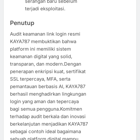
serangan baru sebelum
terjadi eksploitasi.
Penutup
Audit keamanan link login resmi
KAYA787 membuktikan bahwa
platform ini memiliki sistem
keamanan digital yang solid,
transparan, dan modern.Dengan
penerapan enkripsi kuat, sertifikat
SSL terpercaya, MFA, serta
pemantauan berbasis AI, KAYA787
berhasil menghadirkan lingkungan
login yang aman dan tepercaya
bagi semua pengguna.Komitmen
terhadap audit berkala dan inovasi
berkelanjutan menjadikan KAYA787
sebagai contoh ideal bagaimana
sebuah platform digital mampu