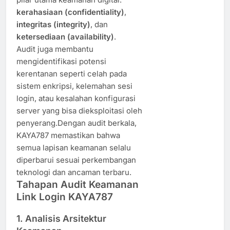
kerahasiaan (confidentiality)
,
integritas (integrity)
, dan
ketersediaan (availability)
.
Audit juga membantu
mengidentifikasi potensi
kerentanan seperti celah pada
sistem enkripsi, kelemahan sesi
login, atau kesalahan konfigurasi
server yang bisa dieksploitasi oleh
penyerang.Dengan audit berkala,
KAYA787 memastikan bahwa
semua lapisan keamanan selalu
diperbarui sesuai perkembangan
teknologi dan ancaman terbaru.
Tahapan Audit Keamanan
Link Login KAYA787
1. Analisis Arsitektur