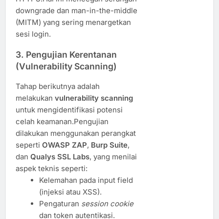
downgrade dan man-in-the-middle
(MITM) yang sering menargetkan
sesi login.
3. Pengujian Kerentanan
(Vulnerability Scanning)
Tahap berikutnya adalah
melakukan
vulnerability scanning
untuk mengidentifikasi potensi
celah keamanan.Pengujian
dilakukan menggunakan perangkat
seperti
OWASP ZAP
,
Burp Suite
,
dan
Qualys SSL Labs
, yang menilai
aspek teknis seperti:
Kelemahan pada input field
(injeksi atau XSS).
Pengaturan
session cookie
dan token autentikasi.