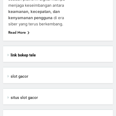
menjaga keseimbangan antara
keamanan, kecepatan, dan
kenyamanan pengguna
di era
siber yang terus berkembang.
Read More
link bokep tele
slot gacor
situs slot gacor