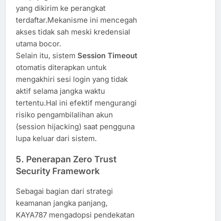
yang dikirim ke perangkat
terdaftar.Mekanisme ini mencegah
akses tidak sah meski kredensial
utama bocor.
Selain itu, sistem
Session Timeout
otomatis diterapkan untuk
mengakhiri sesi login yang tidak
aktif selama jangka waktu
tertentu.Hal ini efektif mengurangi
risiko pengambilalihan akun
(session hijacking) saat pengguna
lupa keluar dari sistem.
5. Penerapan Zero Trust
Security Framework
Sebagai bagian dari strategi
keamanan jangka panjang,
KAYA787 mengadopsi pendekatan