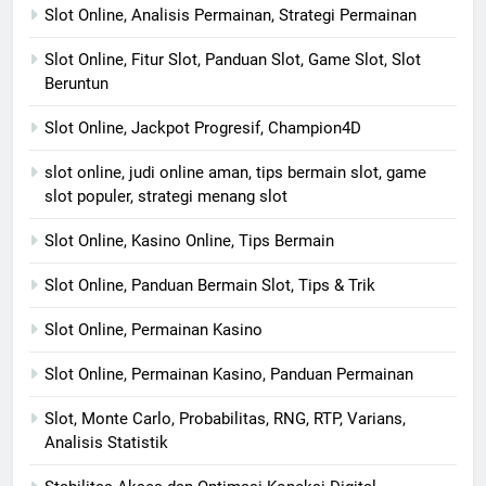
Slot Online, Analisis Permainan, Strategi Permainan
Slot Online, Fitur Slot, Panduan Slot, Game Slot, Slot
Beruntun
Slot Online, Jackpot Progresif, Champion4D
slot online, judi online aman, tips bermain slot, game
slot populer, strategi menang slot
Slot Online, Kasino Online, Tips Bermain
Slot Online, Panduan Bermain Slot, Tips & Trik
Slot Online, Permainan Kasino
Slot Online, Permainan Kasino, Panduan Permainan
Slot, Monte Carlo, Probabilitas, RNG, RTP, Varians,
Analisis Statistik