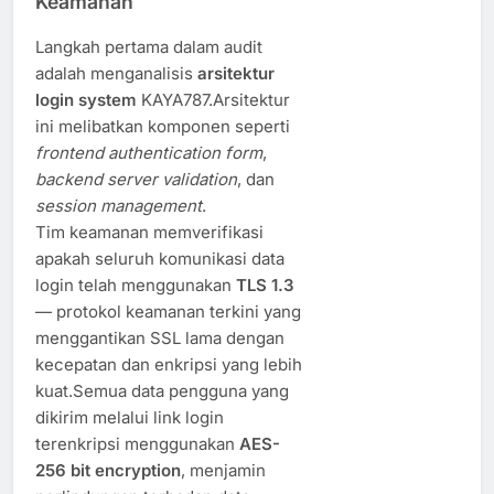
Keamanan
Langkah pertama dalam audit
adalah menganalisis
arsitektur
login system
KAYA787.Arsitektur
ini melibatkan komponen seperti
frontend authentication form
,
backend server validation
, dan
session management
.
Tim keamanan memverifikasi
apakah seluruh komunikasi data
login telah menggunakan
TLS 1.3
— protokol keamanan terkini yang
menggantikan SSL lama dengan
kecepatan dan enkripsi yang lebih
kuat.Semua data pengguna yang
dikirim melalui link login
terenkripsi menggunakan
AES-
256 bit encryption
, menjamin