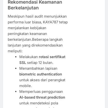
Rekomendasi Keamanan
Berkelanjutan
Meskipun hasil audit menunjukkan
performa luar biasa, KAYA787 tetap
menjalankan kebijakan
peningkatan keamanan
berkelanjutan.Beberapa langkah
lanjutan yang direkomendasikan
meliputi:
Melakukan
rotasi sertifikat
SSL
setiap 12 bulan.
Menambahkan lapisan
biometric authentication
untuk akses dari perangkat
mobile.
Memperluas penggunaan
AI-based threat prediction
untuk mendeteksi pola