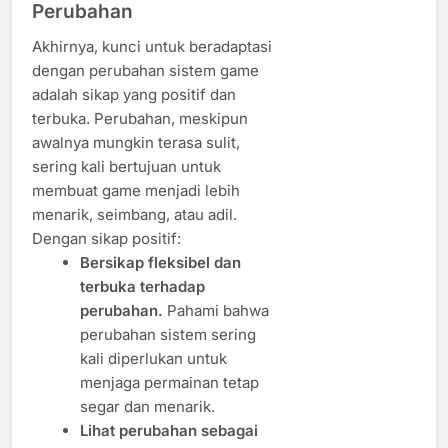
Perubahan
Akhirnya, kunci untuk beradaptasi
dengan perubahan sistem game
adalah sikap yang positif dan
terbuka. Perubahan, meskipun
awalnya mungkin terasa sulit,
sering kali bertujuan untuk
membuat game menjadi lebih
menarik, seimbang, atau adil.
Dengan sikap positif:
Bersikap fleksibel dan
terbuka terhadap
perubahan.
Pahami bahwa
perubahan sistem sering
kali diperlukan untuk
menjaga permainan tetap
segar dan menarik.
Lihat perubahan sebagai