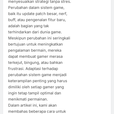
menyesuaikan strategi tanpa stres.
Perubahan dalam sistem game,
baik itu update patch besar, nerf,
buff, atau pengenalan fitur baru,
adalah bagian yang tak
terhindarkan dari dunia game.
Meskipun perubahan ini seringkali
bertujuan untuk meningkatkan
pengalaman bermain, mereka
dapat membuat gamer merasa
terkejut, bingung, atau bahkan
frustrasi. Adaptasi terhadap
perubahan sistem game menjadi
keterampilan penting yang harus
dimiliki oleh setiap gamer yang
ingin tetap tampil optimal dan
menikmati permainan.
Dalam artikel ini, kami akan
membahas beberapa cara untuk