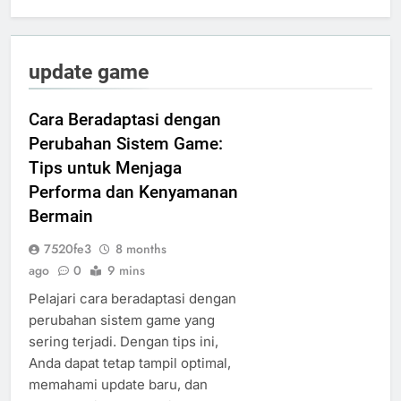
update game
Cara Beradaptasi dengan
Perubahan Sistem Game:
Tips untuk Menjaga
Performa dan Kenyamanan
Bermain
7520fe3
8 months
ago
0
9 mins
Pelajari cara beradaptasi dengan
perubahan sistem game yang
sering terjadi. Dengan tips ini,
Anda dapat tetap tampil optimal,
memahami update baru, dan