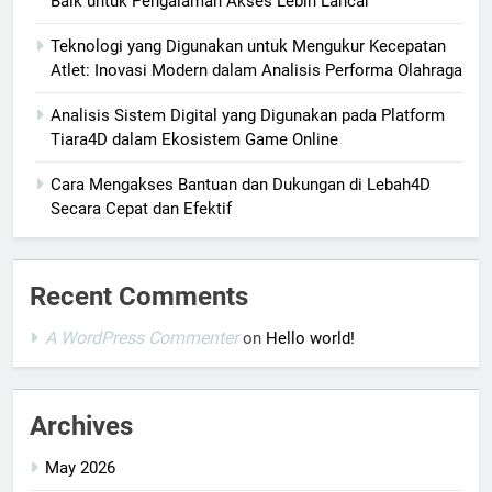
Baik untuk Pengalaman Akses Lebih Lancar
Teknologi yang Digunakan untuk Mengukur Kecepatan
Atlet: Inovasi Modern dalam Analisis Performa Olahraga
Analisis Sistem Digital yang Digunakan pada Platform
Tiara4D dalam Ekosistem Game Online
Cara Mengakses Bantuan dan Dukungan di Lebah4D
Secara Cepat dan Efektif
Recent Comments
A WordPress Commenter
on
Hello world!
Archives
May 2026