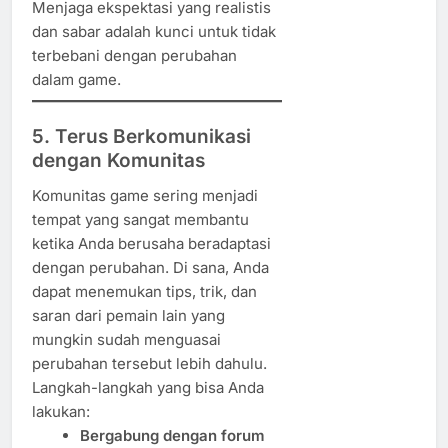
Menjaga ekspektasi yang realistis
dan sabar adalah kunci untuk tidak
terbebani dengan perubahan
dalam game.
5. Terus Berkomunikasi
dengan Komunitas
Komunitas game sering menjadi
tempat yang sangat membantu
ketika Anda berusaha beradaptasi
dengan perubahan. Di sana, Anda
dapat menemukan tips, trik, dan
saran dari pemain lain yang
mungkin sudah menguasai
perubahan tersebut lebih dahulu.
Langkah-langkah yang bisa Anda
lakukan:
Bergabung dengan forum