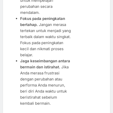
untuk mempelajari
perubahan secara
mendalam.
Fokus pada peningkatan
bertahap.
Jangan merasa
tertekan untuk menjadi yang
terbaik dalam waktu singkat.
Fokus pada peningkatan
kecil dan nikmati proses
belajar.
Jaga keseimbangan antara
bermain dan istirahat.
Jika
Anda merasa frustrasi
dengan perubahan atau
performa Anda menurun,
beri diri Anda waktu untuk
beristirahat sebelum
kembali bermain.