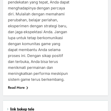
pendekatan yang tepat, Anda dapat
menghadapinya dengan percaya
diri. Mulailah dengan memahami
perubahan, belajar perlahan,
eksperimen dengan strategi baru,
dan jaga ekspektasi Anda. Jangan
lupa untuk tetap berkomunikasi
dengan komunitas game yang
dapat membantu Anda selama
proses ini. Dengan sikap positif
dan terbuka, Anda bisa terus
menikmati permainan dan
meningkatkan performa meskipun
sistem game terus berkembang.
Read More
link bokep tele