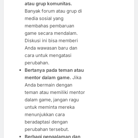
atau grup komunitas.
Banyak forum atau grup di
media sosial yang
membahas pembaruan
game secara mendalam.
Diskusi ini bisa memberi
Anda wawasan baru dan
cara untuk mengatasi
perubahan.
Bertanya pada teman atau
mentor dalam game.
Jika
Anda bermain dengan
teman atau memiliki mentor
dalam game, jangan ragu
untuk meminta mereka
menunjukkan cara
beradaptasi dengan
perubahan tersebut.
Berbagi pengalaman dan