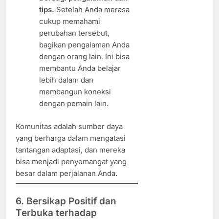
tips.
Setelah Anda merasa
cukup memahami
perubahan tersebut,
bagikan pengalaman Anda
dengan orang lain. Ini bisa
membantu Anda belajar
lebih dalam dan
membangun koneksi
dengan pemain lain.
Komunitas adalah sumber daya
yang berharga dalam mengatasi
tantangan adaptasi, dan mereka
bisa menjadi penyemangat yang
besar dalam perjalanan Anda.
6. Bersikap Positif dan
Terbuka terhadap