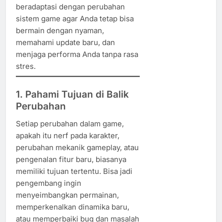
beradaptasi dengan perubahan
sistem game agar Anda tetap bisa
bermain dengan nyaman,
memahami update baru, dan
menjaga performa Anda tanpa rasa
stres.
1. Pahami Tujuan di Balik
Perubahan
Setiap perubahan dalam game,
apakah itu nerf pada karakter,
perubahan mekanik gameplay, atau
pengenalan fitur baru, biasanya
memiliki tujuan tertentu. Bisa jadi
pengembang ingin
menyeimbangkan permainan,
memperkenalkan dinamika baru,
atau memperbaiki bug dan masalah