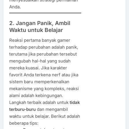
Anda.
2. Jangan Panik, Ambil
Waktu untuk Belajar
Reaksi pertama banyak gamer
terhadap perubahan adalah panik,
terutama jika perubahan tersebut
mengubah hal-hal yang sudah
mereka kuasai. Jika karakter
favorit Anda terkena nerf atau jika
sistem baru memperkenalkan
mekanisme yang kompleks, reaksi
alami adalah kebingungan.
Langkah terbaik adalah untuk
tidak
terburu-buru
dan mengambil
waktu untuk belajar. Berikut adalah
beberapa tips: