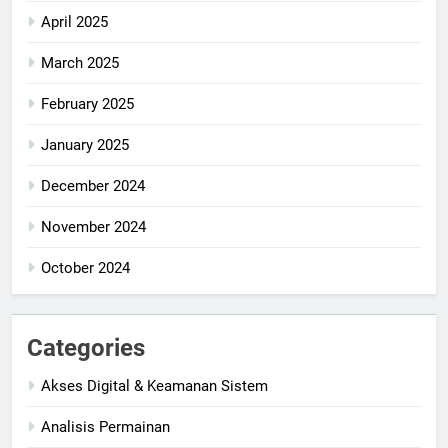
April 2025
March 2025
February 2025
January 2025
December 2024
November 2024
October 2024
Categories
Akses Digital & Keamanan Sistem
Analisis Permainan