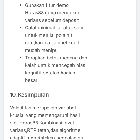
Gunakan fitur demo
Horas88 guna mengukur
varians sebelum deposit
Catat minimal seratus spin
untuk menilai pola hit
rate,karena sampel kecil
mudah menipu
Terapkan batas menang dan
kalah untuk mencegah bias
kognitif setelah hadiah
besar
10.Kesimpulan
Volatilitas merupakan variabel
krusial yang memengaruhi hasil
slot Horas88.Kombinasi level
varians,RTP tetap,dan algoritme
adaptif menciptakan pengalaman