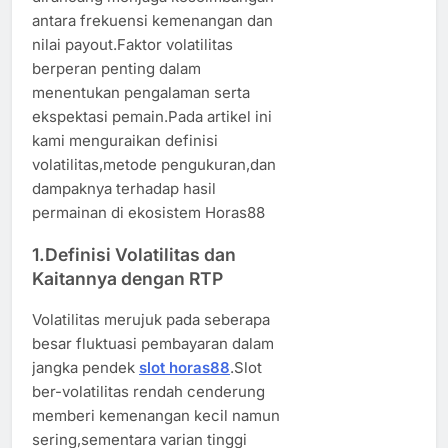
antara frekuensi kemenangan dan
nilai payout.Faktor volatilitas
berperan penting dalam
menentukan pengalaman serta
ekspektasi pemain.Pada artikel ini
kami menguraikan definisi
volatilitas,metode pengukuran,dan
dampaknya terhadap hasil
permainan di ekosistem Horas88
1.Definisi Volatilitas dan
Kaitannya dengan RTP
Volatilitas merujuk pada seberapa
besar fluktuasi pembayaran dalam
jangka pendek
slot horas88
.Slot
ber-volatilitas rendah cenderung
memberi kemenangan kecil namun
sering,sementara varian tinggi