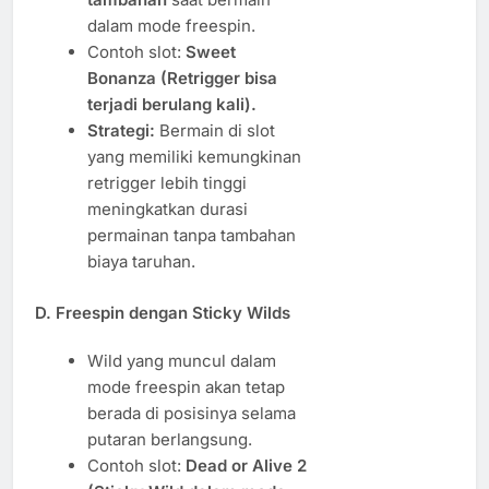
dalam mode freespin.
Contoh slot:
Sweet
Bonanza (Retrigger bisa
terjadi berulang kali).
Strategi:
Bermain di slot
yang memiliki kemungkinan
retrigger lebih tinggi
meningkatkan durasi
permainan tanpa tambahan
biaya taruhan.
D. Freespin dengan Sticky Wilds
Wild yang muncul dalam
mode freespin akan tetap
berada di posisinya selama
putaran berlangsung.
Contoh slot:
Dead or Alive 2