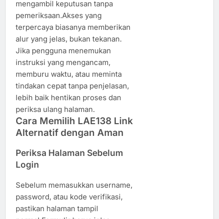
mengambil keputusan tanpa
pemeriksaan.Akses yang
terpercaya biasanya memberikan
alur yang jelas, bukan tekanan.
Jika pengguna menemukan
instruksi yang mengancam,
memburu waktu, atau meminta
tindakan cepat tanpa penjelasan,
lebih baik hentikan proses dan
periksa ulang halaman.
Cara Memilih LAE138 Link
Alternatif dengan Aman
Periksa Halaman Sebelum
Login
Sebelum memasukkan username,
password, atau kode verifikasi,
pastikan halaman tampil