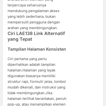
terpercaya seharusnya
mendukung pengalaman akses
yang lebih sederhana, bukan
mempersulit pengguna dengan
arahan yang membingungkan.
Ciri LAE138 Link Alternatif
yang Tepat
Tampilan Halaman Konsisten
Ciri pertama yang perlu
diperhatikan adalah tampilan
halaman.Halaman yang layak
digunakan biasanya memiliki
struktur rapi, formulir jelas, tombol
mudah dikenali, dan instruksi yang
tidak membingungkan.Jika
halaman terlihat berantakan, penuh
pop-up, atau menampilkan elemen