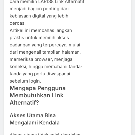
cara memilih LAE138 Link Alternatif
menjadi bagian penting dari
kebiasaan digital yang lebih
cerdas.
Artikel ini membahas langkah
praktis untuk memilih akses
cadangan yang terpercaya, mulai
dari mengenali tampilan halaman,
memeriksa browser, menjaga
koneksi, hingga memahami tanda-
tanda yang perlu diwaspadai
sebelum login.
Mengapa Pengguna
Membutuhkan Link
Alternatif?
Akses Utama Bisa
Mengalami Kendala
Akses utama tidak selalu berjalan