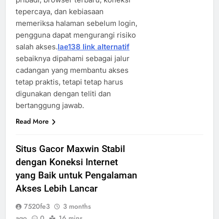
tepercaya, dan kebiasaan
memeriksa halaman sebelum login,
pengguna dapat mengurangi risiko
salah akses.
lae138 link alternatif
sebaiknya dipahami sebagai jalur
cadangan yang membantu akses
tetap praktis, tetapi tetap harus
digunakan dengan teliti dan
bertanggung jawab.
Read More
Situs Gacor Maxwin Stabil
dengan Koneksi Internet
yang Baik untuk Pengalaman
Akses Lebih Lancar
7520fe3
3 months
ago
0
16 mins