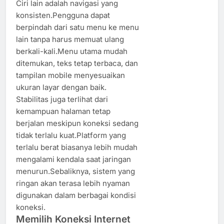
Ciri lain adalah navigasi yang
konsisten.Pengguna dapat
berpindah dari satu menu ke menu
lain tanpa harus memuat ulang
berkali-kali.Menu utama mudah
ditemukan, teks tetap terbaca, dan
tampilan mobile menyesuaikan
ukuran layar dengan baik.
Stabilitas juga terlihat dari
kemampuan halaman tetap
berjalan meskipun koneksi sedang
tidak terlalu kuat.Platform yang
terlalu berat biasanya lebih mudah
mengalami kendala saat jaringan
menurun.Sebaliknya, sistem yang
ringan akan terasa lebih nyaman
digunakan dalam berbagai kondisi
koneksi.
Memilih Koneksi Internet