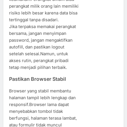
perangkat milik orang lain memiliki
risiko lebih besar karena data bisa
tertinggal tanpa disadari.
Jika terpaksa memakai perangkat
bersama, jangan menyimpan
password, jangan mengaktifkan
autofill, dan pastikan logout
setelah selesai.Namun, untuk
akses rutin, perangkat pribadi
tetap menjadi pilihan terbaik.
Pastikan Browser Stabil
Browser yang stabil membantu
halaman tampil lebih lengkap dan
responsif.Browser lama dapat
menyebabkan tombol tidak
berfungsi, halaman terasa lambat,
atau formulir tidak muncul