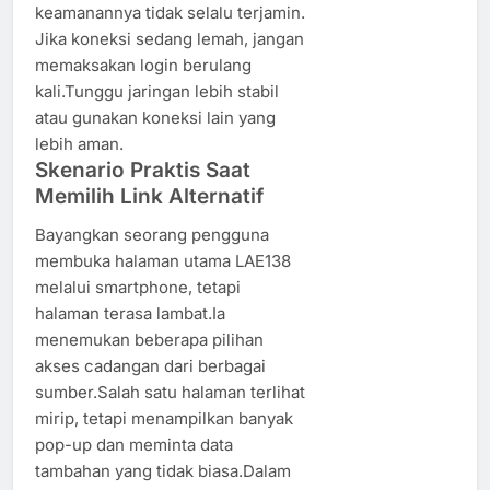
keamanannya tidak selalu terjamin.
Jika koneksi sedang lemah, jangan
memaksakan login berulang
kali.Tunggu jaringan lebih stabil
atau gunakan koneksi lain yang
lebih aman.
Skenario Praktis Saat
Memilih Link Alternatif
Bayangkan seorang pengguna
membuka halaman utama LAE138
melalui smartphone, tetapi
halaman terasa lambat.Ia
menemukan beberapa pilihan
akses cadangan dari berbagai
sumber.Salah satu halaman terlihat
mirip, tetapi menampilkan banyak
pop-up dan meminta data
tambahan yang tidak biasa.Dalam