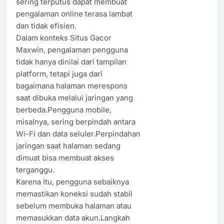
sering terputus dapat membuat
pengalaman online terasa lambat
dan tidak efisien.
Dalam konteks Situs Gacor
Maxwin, pengalaman pengguna
tidak hanya dinilai dari tampilan
platform, tetapi juga dari
bagaimana halaman merespons
saat dibuka melalui jaringan yang
berbeda.Pengguna mobile,
misalnya, sering berpindah antara
Wi-Fi dan data seluler.Perpindahan
jaringan saat halaman sedang
dimuat bisa membuat akses
terganggu.
Karena itu, pengguna sebaiknya
memastikan koneksi sudah stabil
sebelum membuka halaman atau
memasukkan data akun.Langkah