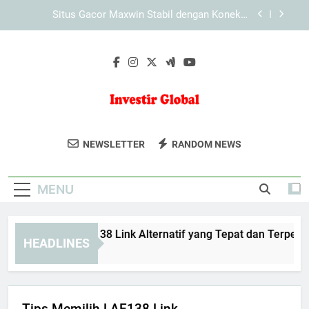
Skip
Lancar
Teknologi yang Digunakan untuk Mengukur
to
Kecepatan Atlet: Inovasi Modern dalam Analisis
Performa Olahraga
content
Analisis Sistem Digital yang Digunakan pada
Platform Tiara4D dalam Ekosistem Game Online
Tips Memilih LAE138 Link Alternatif yang Tepat
dan Terpercaya
Situs Gacor Maxwin Stabil dengan Koneksi
Internet yang Baik untuk Pengalaman Akses Lebih
Investir Global
Lancar
Investir Global Menyediakan Panduan
Teknologi yang Digunakan untuk Mengukur
NEWSLETTER
RANDOM NEWS
Kecepatan Atlet: Inovasi Modern dalam Analisis
Dan Tips Investasi Yang Aman Dan
Performa Olahraga
Analisis Sistem Digital yang Digunakan pada
Menguntungkan Bagi Para Investor
Platform Tiara4D dalam Ekosistem Game Online
MENU
Pemula Maupun Berpengalaman.
ps Memilih LAE138 Link Alternatif yang Tepat dan Terpercaya
HEADLINES
onths Ago
Tips Memilih LAE138 Link