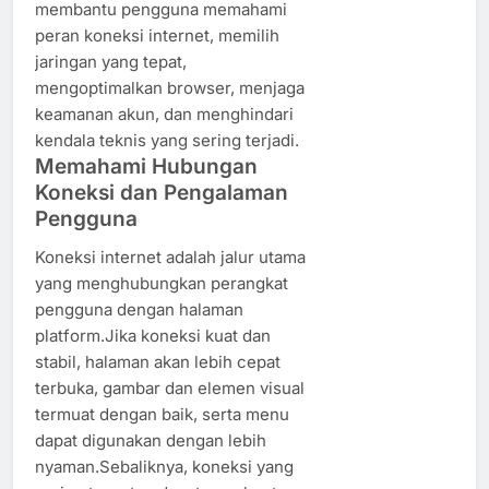
membantu pengguna memahami
peran koneksi internet, memilih
jaringan yang tepat,
mengoptimalkan browser, menjaga
keamanan akun, dan menghindari
kendala teknis yang sering terjadi.
Memahami Hubungan
Koneksi dan Pengalaman
Pengguna
Koneksi internet adalah jalur utama
yang menghubungkan perangkat
pengguna dengan halaman
platform.Jika koneksi kuat dan
stabil, halaman akan lebih cepat
terbuka, gambar dan elemen visual
termuat dengan baik, serta menu
dapat digunakan dengan lebih
nyaman.Sebaliknya, koneksi yang