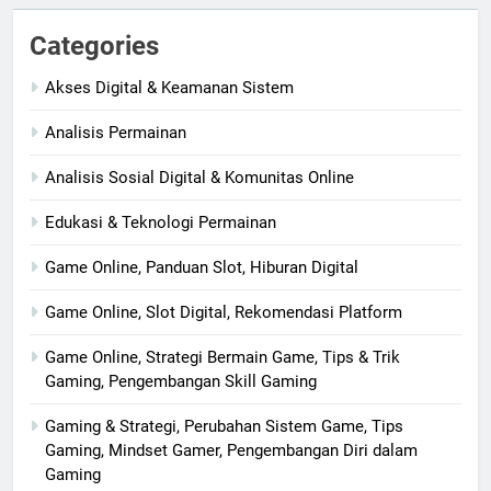
Categories
Akses Digital & Keamanan Sistem
Analisis Permainan
Analisis Sosial Digital & Komunitas Online
Edukasi & Teknologi Permainan
Game Online, Panduan Slot, Hiburan Digital
Game Online, Slot Digital, Rekomendasi Platform
Game Online, Strategi Bermain Game, Tips & Trik
Gaming, Pengembangan Skill Gaming
Gaming & Strategi, Perubahan Sistem Game, Tips
Gaming, Mindset Gamer, Pengembangan Diri dalam
Gaming