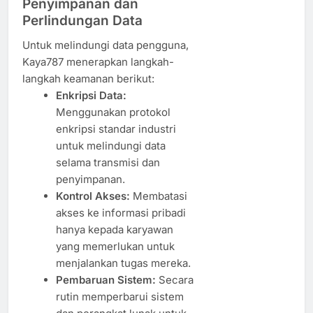
Penyimpanan dan
Perlindungan Data
Untuk melindungi data pengguna,
Kaya787 menerapkan langkah-
langkah keamanan berikut:
Enkripsi Data:
Menggunakan protokol
enkripsi standar industri
untuk melindungi data
selama transmisi dan
penyimpanan.
Kontrol Akses:
Membatasi
akses ke informasi pribadi
hanya kepada karyawan
yang memerlukan untuk
menjalankan tugas mereka.
Pembaruan Sistem:
Secara
rutin memperbarui sistem