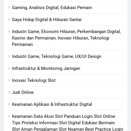
Gaming, Analisis Digital, Edukasi Pemain
Gaya Hidup Digital & Hiburan Santai
Industri Game, Ekonomi Hiburan, Perkembangan Digital,
Kasino dan Permainan, Inovasi Hiburan, Teknologi
Permainan
Industri Game, Teknologi Game, UX/UI Design
Infrastruktur & Monitoring Jaringan
Inovasi Teknologi Slot
Judi Online
Keamanan Aplikasi & Infrastruktur Digital
Keamanan Data Akun Slot Panduan Login Slot Online
Tips Proteksi Informasi Slot Digital Edukasi Bermain
Slot Aman Pengalaman Slot Nyaman Best Practice Login