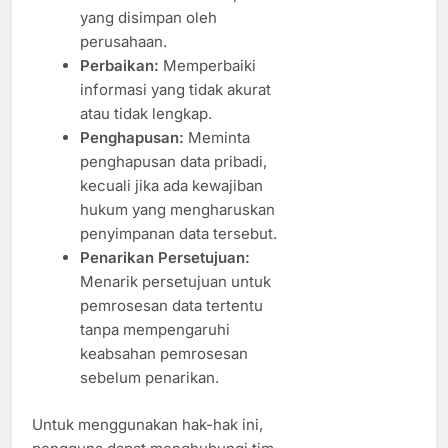
yang disimpan oleh
perusahaan.
Perbaikan:
Memperbaiki
informasi yang tidak akurat
atau tidak lengkap.
Penghapusan:
Meminta
penghapusan data pribadi,
kecuali jika ada kewajiban
hukum yang mengharuskan
penyimpanan data tersebut.
Penarikan Persetujuan:
Menarik persetujuan untuk
pemrosesan data tertentu
tanpa mempengaruhi
keabsahan pemrosesan
sebelum penarikan.
Untuk menggunakan hak-hak ini,