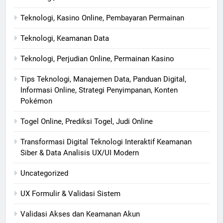
Teknologi, Kasino Online, Pembayaran Permainan
Teknologi, Keamanan Data
Teknologi, Perjudian Online, Permainan Kasino
Tips Teknologi, Manajemen Data, Panduan Digital,
Informasi Online, Strategi Penyimpanan, Konten
Pokémon
Togel Online, Prediksi Togel, Judi Online
Transformasi Digital Teknologi Interaktif Keamanan
Siber & Data Analisis UX/UI Modern
Uncategorized
UX Formulir & Validasi Sistem
Validasi Akses dan Keamanan Akun