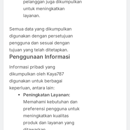
pelanggan juga dikumpulkan
untuk meningkatkan
layanan.
Semua data yang dikumpulkan
digunakan dengan persetujuan
pengguna dan sesuai dengan
tujuan yang telah ditetapkan.
Penggunaan Informasi
Informasi pribadi yang
dikumpulkan oleh Kaya787
digunakan untuk berbagai
keperluan, antara lain:
Peningkatan Layanan:
Memahami kebutuhan dan
preferensi pengguna untuk
meningkatkan kualitas
produk dan layanan yang
ditawarkan.