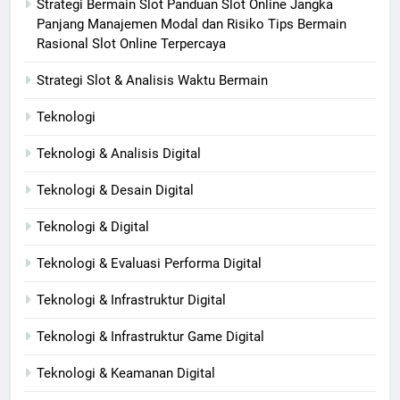
Strategi Bermain Slot Panduan Slot Online Jangka
Panjang Manajemen Modal dan Risiko Tips Bermain
Rasional Slot Online Terpercaya
Strategi Slot & Analisis Waktu Bermain
Teknologi
Teknologi & Analisis Digital
Teknologi & Desain Digital
Teknologi & Digital
Teknologi & Evaluasi Performa Digital
Teknologi & Infrastruktur Digital
Teknologi & Infrastruktur Game Digital
Teknologi & Keamanan Digital