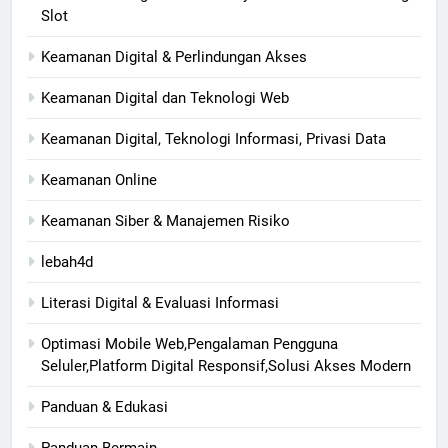
Slot
Keamanan Digital & Perlindungan Akses
Keamanan Digital dan Teknologi Web
Keamanan Digital, Teknologi Informasi, Privasi Data
Keamanan Online
Keamanan Siber & Manajemen Risiko
lebah4d
Literasi Digital & Evaluasi Informasi
Optimasi Mobile Web,Pengalaman Pengguna
Seluler,Platform Digital Responsif,Solusi Akses Modern
Panduan & Edukasi
Panduan Bermain