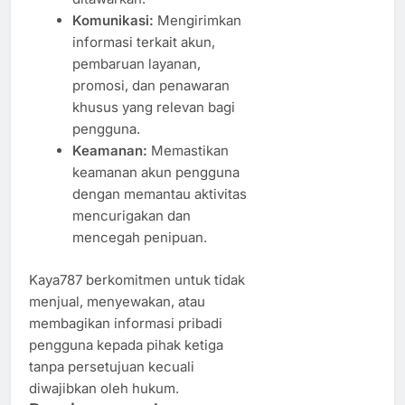
Komunikasi:
Mengirimkan
informasi terkait akun,
pembaruan layanan,
promosi, dan penawaran
khusus yang relevan bagi
pengguna.
Keamanan:
Memastikan
keamanan akun pengguna
dengan memantau aktivitas
mencurigakan dan
mencegah penipuan.
Kaya787 berkomitmen untuk tidak
menjual, menyewakan, atau
membagikan informasi pribadi
pengguna kepada pihak ketiga
tanpa persetujuan kecuali
diwajibkan oleh hukum.