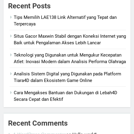
Recent Posts
Tips Memilih LAE138 Link Alternatif yang Tepat dan
Terpercaya
Situs Gacor Maxwin Stabil dengan Koneksi Internet yang
Baik untuk Pengalaman Akses Lebih Lancar
Teknologi yang Digunakan untuk Mengukur Kecepatan
Atlet: Inovasi Modern dalam Analisis Performa Olahraga
Analisis Sistem Digital yang Digunakan pada Platform
Tiara4D dalam Ekosistem Game Online
Cara Mengakses Bantuan dan Dukungan di Lebah4D
Secara Cepat dan Efektif
Recent Comments