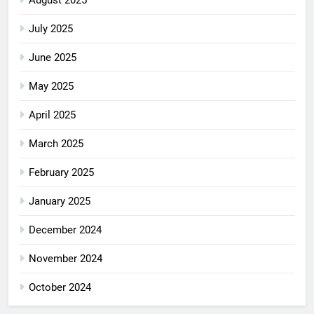
July 2025
June 2025
May 2025
April 2025
March 2025
February 2025
January 2025
December 2024
November 2024
October 2024