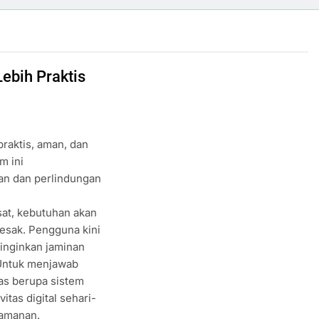
ebih Praktis
raktis, aman, dan
m ini
an dan perlindungan
at, kebutuhan akan
sak. Pengguna kini
inginkan jaminan
 Untuk menjawab
as berupa sistem
tas digital sehari-
eamanan.