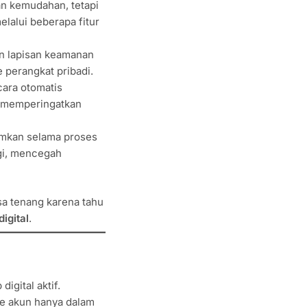
n kemudahan, tetapi
lalui beberapa fitur
 lapisan keamanan
e perangkat pribadi.
ara otomatis
an memperingatkan
imkan selama proses
ggi, mencegah
a tenang karena tahu
igital
.
igital aktif.
 akun hanya dalam