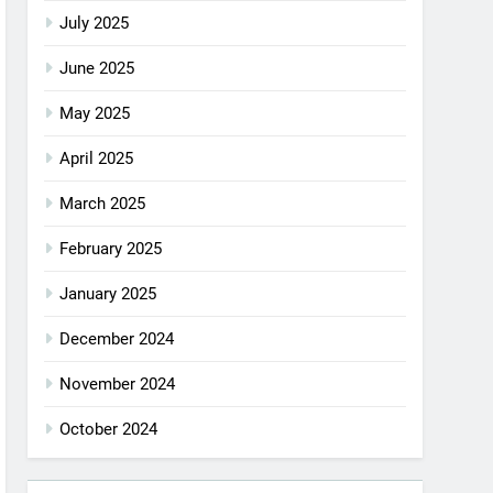
July 2025
June 2025
May 2025
April 2025
March 2025
February 2025
January 2025
December 2024
November 2024
October 2024