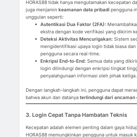
HORAS88 tidak hanya mengutamakan kecepatan da
juga menjamin
keamanan data pribadi
pengguna me
unggulan seperti:
Autentikasi Dua Faktor (2FA):
Menambahkan
ekstra dengan kode verifikasi yang dikirim k
Deteksi Aktivitas Mencurigakan:
Sistem sec
mengidentifikasi upaya login tidak biasa d
pengguna secara real-time.
Enkripsi End-to-End:
Semua data yang dikir
login dilindungi dengan enkripsi tingkat tin
penyalahgunaan informasi oleh pihak ketiga.
Dengan langkah-langkah ini, pengguna dapat meras
bahwa akun dan datanya
terlindungi dari ancaman d
3. Login Cepat Tanpa Hambatan Teknis
Kecepatan adalah elemen penting dalam gaya hidup d
HORAS88 memungkinkan pengguna untuk masuk ke