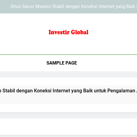
Situs Gacor Maxwin Stabil dengan Koneksi Internet yang Bai
Teknologi yang Digunakan untuk Mengukur Kecepatan Atlet: In
Analisis Sistem Digital yang Digunakan pada Platfor
estir Global
Tips Memilih LAE138 Lin
tir Global Menyediakan Panduan Dan Tips Investasi Yang Am
Berpengalam
Situs Gacor Maxwin Stabil dengan Koneksi Internet yang Bai
SAMPLE PAGE
Teknologi yang Digunakan untuk Mengukur Kecepatan Atlet: In
Analisis Sistem Digital yang Digunakan pada Platfor
an Koneksi Internet yang Baik untuk Pengalaman Akses Lebih 