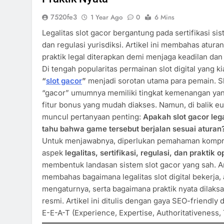
7520fe3
1 Year Ago
0
6 Mins
Legalitas slot gacor bergantung pada sertifikasi sis
dan regulasi yurisdiksi. Artikel ini membahas atur
praktik legal diterapkan demi menjaga keadilan da
Di tengah popularitas permainan slot digital yang ki
“
slot gacor
”
menjadi sorotan utama para pemain. S
“gacor” umumnya memiliki tingkat kemenangan yan
fitur bonus yang mudah diakses. Namun, di balik eu
muncul pertanyaan penting:
Apakah slot gacor leg
tahu bahwa game tersebut berjalan sesuai aturan
Untuk menjawabnya, diperlukan pemahaman kompr
aspek
legalitas, sertifikasi, regulasi, dan praktik 
membentuk landasan sistem slot gacor yang sah. Art
membahas bagaimana legalitas slot digital bekerja, 
mengaturnya, serta bagaimana praktik nyata dilaks
resmi. Artikel ini ditulis dengan gaya SEO-friendly 
E-E-A-T (Experience, Expertise, Authoritativeness,