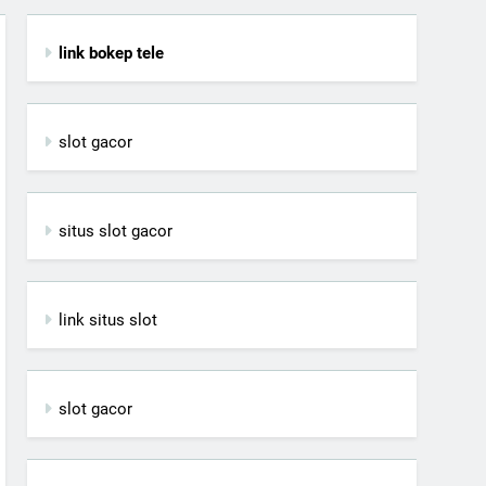
link bokep tele
slot gacor
situs slot gacor
link situs slot
slot gacor