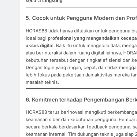
secara langsung
.
5. Cocok untuk Pengguna Modern dan Prof
HORAS88 tidak hanya ditujukan untuk pengguna bias
ideal bagi
profesional yang mengandalkan kecepa
akses digital
. Baik itu untuk mengelola data, menga
atau berinteraksi dalam ruang digital lainnya, HOR
kebutuhan tersebut dengan tingkat efisiensi dan ke
Dengan login yang ringan, cepat, dan tidak mengg
lebih fokus pada pekerjaan dan aktivitas mereka ta
masalah teknis.
6. Komitmen terhadap Pengembangan Berk
HORAS88 terus berinovasi mengikuti perkembanga
keamanan siber dan kebutuhan pengguna. Pembaru
secara berkala berdasarkan feedback pengguna, ser
keamanan internal. Tim dukungan teknis juga siap