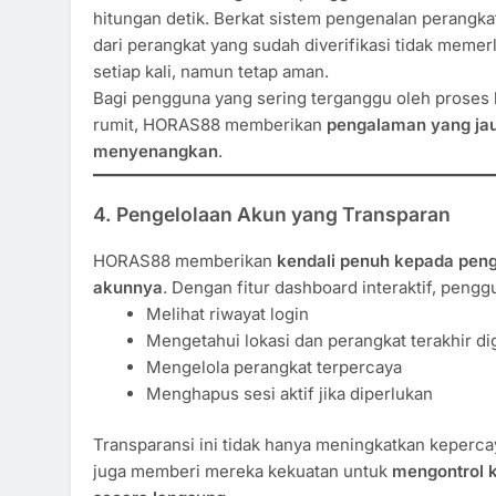
hitungan detik. Berkat sistem pengenalan perangkat
dari perangkat yang sudah diverifikasi tidak memerl
setiap kali, namun tetap aman.
Bagi pengguna yang sering terganggu oleh proses 
rumit, HORAS88 memberikan
pengalaman yang jauh
menyenangkan
.
4. Pengelolaan Akun yang Transparan
HORAS88 memberikan
kendali penuh kepada peng
akunnya
. Dengan fitur dashboard interaktif, pengg
Melihat riwayat login
Mengetahui lokasi dan perangkat terakhir d
Mengelola perangkat terpercaya
Menghapus sesi aktif jika diperlukan
Transparansi ini tidak hanya meningkatkan keperca
juga memberi mereka kekuatan untuk
mengontrol 