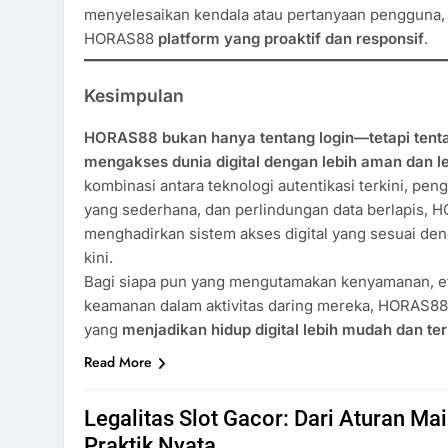
menyelesaikan kendala atau pertanyaan pengguna,
HORAS88
platform yang proaktif dan responsif
.
Kesimpulan
HORAS88 bukan hanya tentang login—tetapi ten
mengakses dunia digital dengan lebih aman dan le
kombinasi antara teknologi autentikasi terkini, p
yang sederhana, dan perlindungan data berlapis, 
menghadirkan sistem akses digital yang sesuai d
kini.
Bagi siapa pun yang mengutamakan kenyamanan, ef
keamanan dalam aktivitas daring mereka, HORAS88 a
yang
menjadikan hidup digital lebih mudah dan ter
Read More
Legalitas Slot Gacor: Dari Aturan Ma
Praktik Nyata