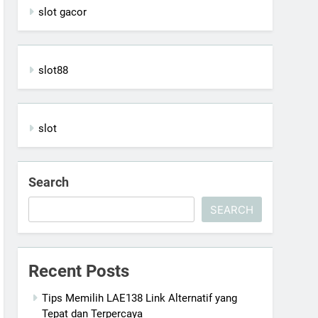
slot gacor
slot88
slot
Search
SEARCH
Recent Posts
Tips Memilih LAE138 Link Alternatif yang
Tepat dan Terpercaya