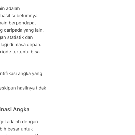
in adalah
-hasil sebelumnya.
main berpendapat
 daripada yang lain.
an statistik dan
lagi di masa depan.
iode tertentu bisa
ntifikasi angka yang
eskipun hasilnya tidak
nasi Angka
ogel adalah dengan
bih besar untuk