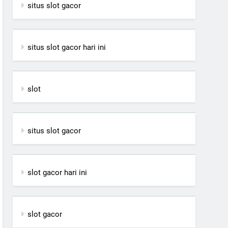
situs slot gacor
situs slot gacor hari ini
slot
situs slot gacor
slot gacor hari ini
slot gacor