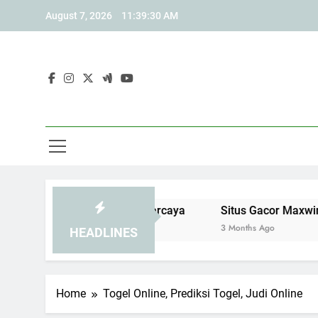
Skip
August 7, 2026
11:39:31 AM
to
content
Inv
Inves
ng Tepat dan Terpercaya
Situs Gacor Maxwin Stabil deng
3 Months Ago
HEADLINES
Home
Togel Online, Prediksi Togel, Judi Online