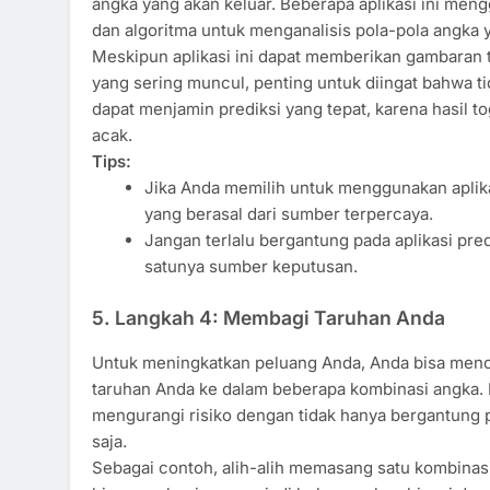
angka yang akan keluar. Beberapa aplikasi ini meng
dan algoritma untuk menganalisis pola-pola angka 
Meskipun aplikasi ini dapat memberikan gambaran 
yang sering muncul, penting untuk diingat bahwa ti
dapat menjamin prediksi yang tepat, karena hasil tog
acak.
Tips:
Jika Anda memilih untuk menggunakan aplikas
yang berasal dari sumber terpercaya.
Jangan terlalu bergantung pada aplikasi pred
satunya sumber keputusan.
5.
Langkah 4: Membagi Taruhan Anda
Untuk meningkatkan peluang Anda, Anda bisa me
taruhan Anda ke dalam beberapa kombinasi angka. I
mengurangi risiko dengan tidak hanya bergantung 
saja.
Sebagai contoh, alih-alih memasang satu kombinas