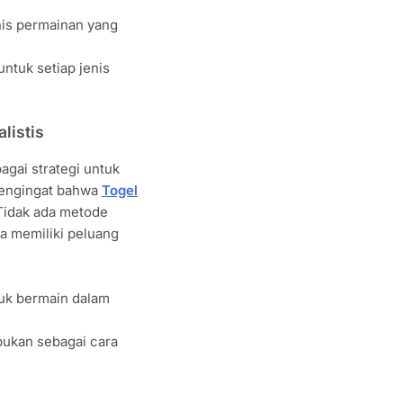
is permainan yang
ntuk setiap jenis
listis
gai strategi untuk
mengingat bahwa
Togel
Tidak ada metode
a memiliki peluang
tuk bermain dalam
bukan sebagai cara