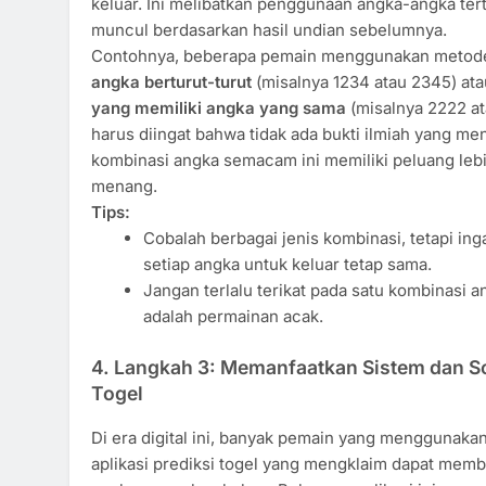
keluar. Ini melibatkan penggunaan angka-angka te
muncul berdasarkan hasil undian sebelumnya.
Contohnya, beberapa pemain menggunakan metode
angka berturut-turut
(misalnya 1234 atau 2345) at
yang memiliki angka yang sama
(misalnya 2222 at
harus diingat bahwa tidak ada bukti ilmiah yang 
kombinasi angka semacam ini memiliki peluang leb
menang.
Tips:
Cobalah berbagai jenis kombinasi, tetapi in
setiap angka untuk keluar tetap sama.
Jangan terlalu terikat pada satu kombinasi a
adalah permainan acak.
4.
Langkah 3: Memanfaatkan Sistem dan So
Togel
Di era digital ini, banyak pemain yang menggunaka
aplikasi prediksi togel yang mengklaim dapat mem