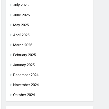
July 2025
June 2025
May 2025
April 2025
March 2025
February 2025
January 2025
December 2024
November 2024
October 2024