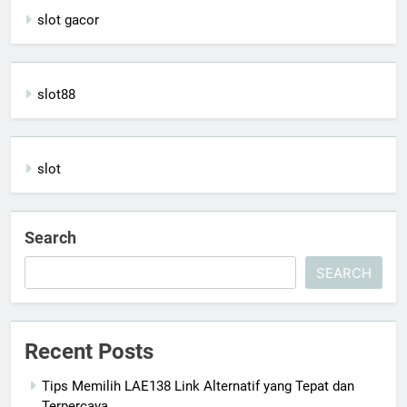
slot gacor
slot88
slot
Search
SEARCH
Recent Posts
Tips Memilih LAE138 Link Alternatif yang Tepat dan
Terpercaya