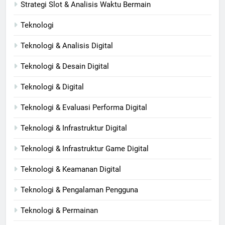
Strategi Slot & Analisis Waktu Bermain
Teknologi
Teknologi & Analisis Digital
Teknologi & Desain Digital
Teknologi & Digital
Teknologi & Evaluasi Performa Digital
Teknologi & Infrastruktur Digital
Teknologi & Infrastruktur Game Digital
Teknologi & Keamanan Digital
Teknologi & Pengalaman Pengguna
Teknologi & Permainan