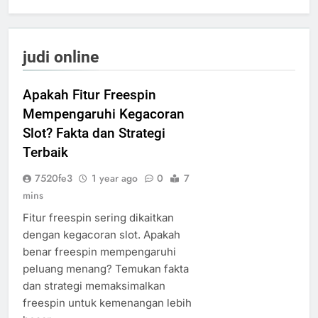
judi online
Apakah Fitur Freespin
Mempengaruhi Kegacoran
Slot? Fakta dan Strategi
Terbaik
7520fe3
1 year ago
0
7
mins
Fitur freespin sering dikaitkan
dengan kegacoran slot. Apakah
benar freespin mempengaruhi
peluang menang? Temukan fakta
dan strategi memaksimalkan
freespin untuk kemenangan lebih