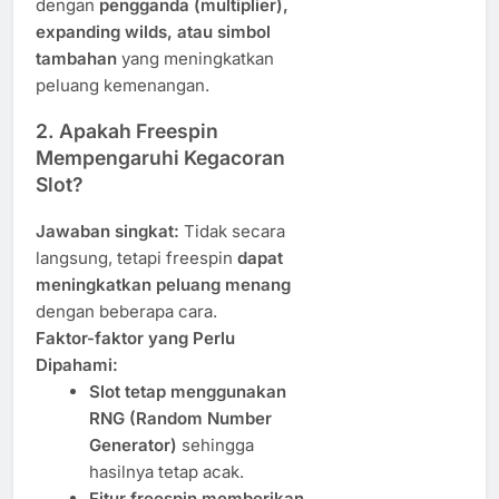
dengan
pengganda (multiplier),
expanding wilds, atau simbol
tambahan
yang meningkatkan
peluang kemenangan.
2. Apakah Freespin
Mempengaruhi Kegacoran
Slot?
Jawaban singkat:
Tidak secara
langsung, tetapi freespin
dapat
meningkatkan peluang menang
dengan beberapa cara.
Faktor-faktor yang Perlu
Dipahami:
Slot tetap menggunakan
RNG (Random Number
Generator)
sehingga
hasilnya tetap acak.
Fitur freespin memberikan