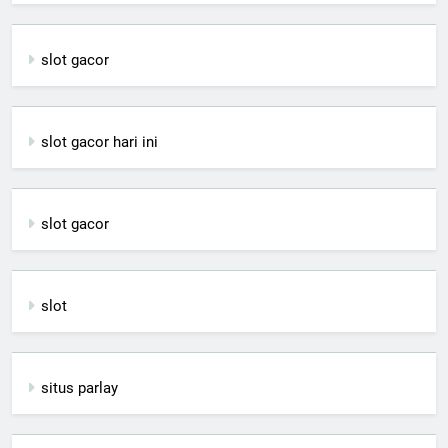
slot gacor
slot gacor hari ini
slot gacor
slot
situs parlay