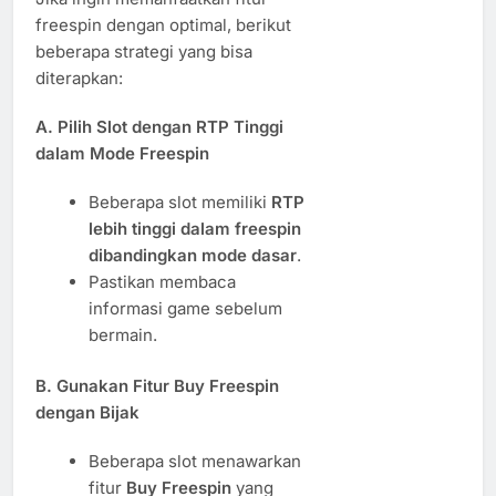
freespin dengan optimal, berikut
beberapa strategi yang bisa
diterapkan:
A. Pilih Slot dengan RTP Tinggi
dalam Mode Freespin
Beberapa slot memiliki
RTP
lebih tinggi dalam freespin
dibandingkan mode dasar
.
Pastikan membaca
informasi game sebelum
bermain.
B. Gunakan Fitur Buy Freespin
dengan Bijak
Beberapa slot menawarkan
fitur
Buy Freespin
yang