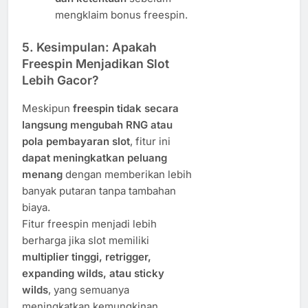
mengklaim bonus freespin.
5. Kesimpulan: Apakah
Freespin Menjadikan Slot
Lebih Gacor?
Meskipun
freespin tidak secara
langsung mengubah RNG atau
pola pembayaran slot
, fitur ini
dapat meningkatkan peluang
menang
dengan memberikan lebih
banyak putaran tanpa tambahan
biaya.
Fitur freespin menjadi lebih
berharga jika slot memiliki
multiplier tinggi, retrigger,
expanding wilds, atau sticky
wilds
, yang semuanya
meningkatkan kemungkinan