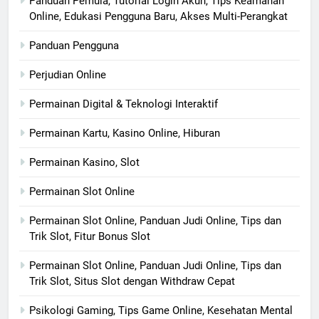
Panduan Pemula, Tutorial Login Akun, Tips Keamanan
Online, Edukasi Pengguna Baru, Akses Multi-Perangkat
Panduan Pengguna
Perjudian Online
Permainan Digital & Teknologi Interaktif
Permainan Kartu, Kasino Online, Hiburan
Permainan Kasino, Slot
Permainan Slot Online
Permainan Slot Online, Panduan Judi Online, Tips dan
Trik Slot, Fitur Bonus Slot
Permainan Slot Online, Panduan Judi Online, Tips dan
Trik Slot, Situs Slot dengan Withdraw Cepat
Psikologi Gaming, Tips Game Online, Kesehatan Mental