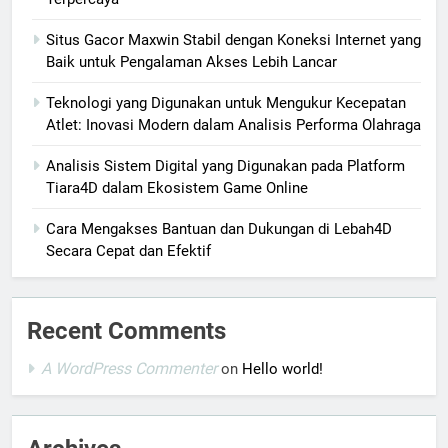
Situs Gacor Maxwin Stabil dengan Koneksi Internet yang
Baik untuk Pengalaman Akses Lebih Lancar
Teknologi yang Digunakan untuk Mengukur Kecepatan
Atlet: Inovasi Modern dalam Analisis Performa Olahraga
Analisis Sistem Digital yang Digunakan pada Platform
Tiara4D dalam Ekosistem Game Online
Cara Mengakses Bantuan dan Dukungan di Lebah4D
Secara Cepat dan Efektif
Recent Comments
A WordPress Commenter
on
Hello world!