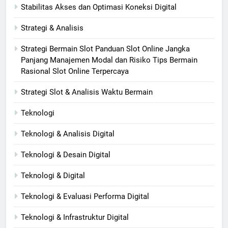
Stabilitas Akses dan Optimasi Koneksi Digital
Strategi & Analisis
Strategi Bermain Slot Panduan Slot Online Jangka
Panjang Manajemen Modal dan Risiko Tips Bermain
Rasional Slot Online Terpercaya
Strategi Slot & Analisis Waktu Bermain
Teknologi
Teknologi & Analisis Digital
Teknologi & Desain Digital
Teknologi & Digital
Teknologi & Evaluasi Performa Digital
Teknologi & Infrastruktur Digital