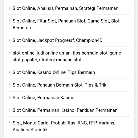
Slot Online, Analisis Permainan, Strategi Permainan
Slot Online, Fitur Slot, Panduan Slot, Game Slot, Slot
Beruntun
Slot Online, Jackpot Progresif, Champion4D
slot online, judi online aman, tips bermain slot, game
slot populer, strategi menang slot
Slot Online, Kasino Online, Tips Bermain
Slot Online, Panduan Bermain Slot, Tips & Trik
Slot Online, Permainan Kasino
Slot Online, Permainan Kasino, Panduan Permainan
Slot, Monte Carlo, Probabilitas, RNG, RTP, Varians,
Analisis Statistik