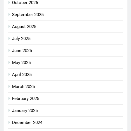
October 2025
September 2025
August 2025
July 2025
June 2025
May 2025
April 2025
March 2025
February 2025
January 2025
December 2024