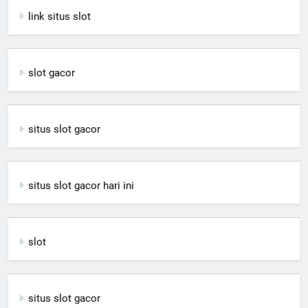
link situs slot
slot gacor
situs slot gacor
situs slot gacor hari ini
slot
situs slot gacor