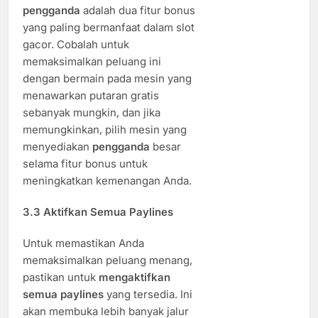
pengganda
adalah dua fitur bonus
yang paling bermanfaat dalam slot
gacor. Cobalah untuk
memaksimalkan peluang ini
dengan bermain pada mesin yang
menawarkan putaran gratis
sebanyak mungkin, dan jika
memungkinkan, pilih mesin yang
menyediakan
pengganda
besar
selama fitur bonus untuk
meningkatkan kemenangan Anda.
3.3
Aktifkan Semua Paylines
Untuk memastikan Anda
memaksimalkan peluang menang,
pastikan untuk
mengaktifkan
semua paylines
yang tersedia. Ini
akan membuka lebih banyak jalur