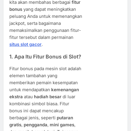
kita akan membahas berbagai
fitur
bonus
yang dapat meningkatkan
peluang Anda untuk memenangkan
jackpot, serta bagaimana
memaksimalkan penggunaan fitur-
fitur tersebut dalam permainan
situs slot gacor
.
1.
Apa Itu Fitur Bonus di Slot?
Fitur bonus pada mesin slot adalah
elemen tambahan yang
memberikan pemain kesempatan
untuk mendapatkan
kemenangan
ekstra
atau
hadiah besar
di luar
kombinasi simbol biasa. Fitur
bonus ini dapat mencakup
berbagai jenis, seperti
putaran
gratis
,
pengganda
,
mini games
,