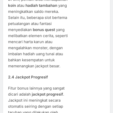
koin
atau
hadiah tambahan
yang
meningkatkan saldo mereka.
Selain itu, beberapa slot bertema
petualangan atau fantasi
menyediakan
bonus quest
yang
melibatkan elemen cerita, seperti
mencari harta karun atau
mengalahkan monster, dengan
imbalan hadiah uang tunai atau
bahkan kesempatan untuk
memenangkan jackpot besar.
2.4
Jackpot Progresif
Fitur bonus lainnya yang sangat
dicari adalah
jackpot progresif
.
Jackpot ini meningkat secara
otomatis seiring dengan setiap
taruhan yang dilakukan oleh