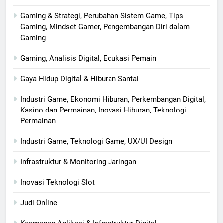
Gaming & Strategi, Perubahan Sistem Game, Tips
Gaming, Mindset Gamer, Pengembangan Diri dalam
Gaming
Gaming, Analisis Digital, Edukasi Pemain
Gaya Hidup Digital & Hiburan Santai
Industri Game, Ekonomi Hiburan, Perkembangan Digital,
Kasino dan Permainan, Inovasi Hiburan, Teknologi
Permainan
Industri Game, Teknologi Game, UX/UI Design
Infrastruktur & Monitoring Jaringan
Inovasi Teknologi Slot
Judi Online
Keamanan Aplikasi & Infrastruktur Digital