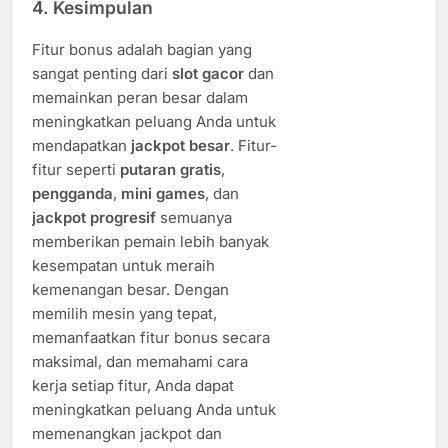
4.
Kesimpulan
Fitur bonus adalah bagian yang
sangat penting dari
slot gacor
dan
memainkan peran besar dalam
meningkatkan peluang Anda untuk
mendapatkan
jackpot besar
. Fitur-
fitur seperti
putaran gratis
,
pengganda
,
mini games
, dan
jackpot progresif
semuanya
memberikan pemain lebih banyak
kesempatan untuk meraih
kemenangan besar. Dengan
memilih mesin yang tepat,
memanfaatkan fitur bonus secara
maksimal, dan memahami cara
kerja setiap fitur, Anda dapat
meningkatkan peluang Anda untuk
memenangkan jackpot dan