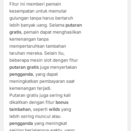
Fitur ini memberi pemain
kesempatan untuk memutar
gulungan tanpa harus bertaruh
lebih banyak uang. Selama
putaran
gratis
, pemain dapat menghasilkan
kemenangan tanpa
mempertaruhkan tambahan
taruhan mereka. Selain itu,
beberapa mesin slot dengan fitur
putaran gratis
juga menyertakan
pengganda
, yang dapat
meningkatkan pembayaran saat
kemenangan terjadi.
Putaran gratis juga sering kali
dikaitkan dengan fitur
bonus
tambahan
, seperti
wilds
yang
lebih sering muncul atau
pengganda
yang meningkat
seiring berjalannya waktu, yang