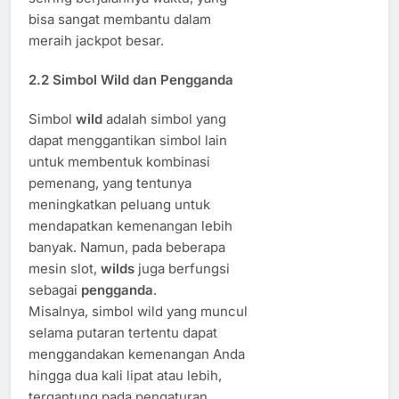
bisa sangat membantu dalam
meraih jackpot besar.
2.2
Simbol Wild dan Pengganda
Simbol
wild
adalah simbol yang
dapat menggantikan simbol lain
untuk membentuk kombinasi
pemenang, yang tentunya
meningkatkan peluang untuk
mendapatkan kemenangan lebih
banyak. Namun, pada beberapa
mesin slot,
wilds
juga berfungsi
sebagai
pengganda
.
Misalnya, simbol wild yang muncul
selama putaran tertentu dapat
menggandakan kemenangan Anda
hingga dua kali lipat atau lebih,
tergantung pada pengaturan