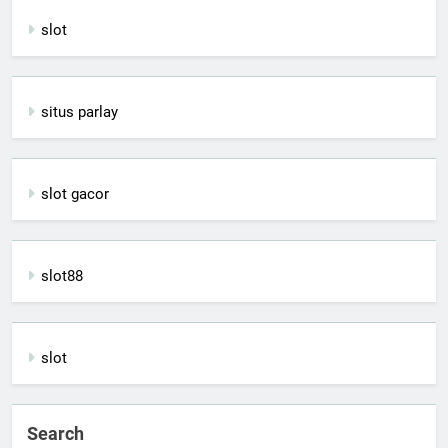
slot
situs parlay
slot gacor
slot88
slot
Search