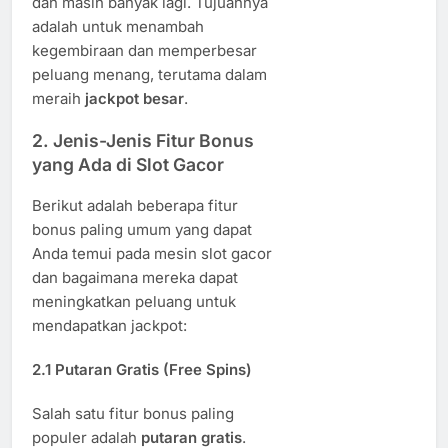
dan masih banyak lagi. Tujuannya
adalah untuk menambah
kegembiraan dan memperbesar
peluang menang, terutama dalam
meraih
jackpot besar
.
2.
Jenis-Jenis Fitur Bonus
yang Ada di Slot Gacor
Berikut adalah beberapa fitur
bonus paling umum yang dapat
Anda temui pada mesin slot gacor
dan bagaimana mereka dapat
meningkatkan peluang untuk
mendapatkan jackpot:
2.1
Putaran Gratis (Free Spins)
Salah satu fitur bonus paling
populer adalah
putaran gratis
.