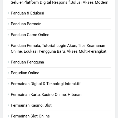
Seluler,Platform Digital Responsif,Solusi Akses Modern
Panduan & Edukasi
Panduan Bermain
Panduan Game Online
Panduan Pemula, Tutorial Login Akun, Tips Keamanan
Online, Edukasi Pengguna Baru, Akses Multi-Perangkat
Panduan Pengguna
Perjudian Online
Permainan Digital & Teknologi Interaktif
Permainan Kartu, Kasino Online, Hiburan
Permainan Kasino, Slot
Permainan Slot Online