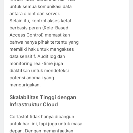
untuk semua komunikasi data
antara client dan server.
Selain itu, kontrol akses ketat
berbasis peran (Role-Based
Access Control) memastikan
bahwa hanya pihak tertentu yang
memiliki hak untuk mengakses
data sensitif. Audit log dan
monitoring real-time juga
diaktifkan untuk mendeteksi
potensi anomali yang
mencurigakan.
Skalabilitas Tinggi dengan
Infrastruktur Cloud
Corlaslot tidak hanya dibangun
untuk hari ini, tapi juga untuk masa
depan. Dengan memanfaatkan