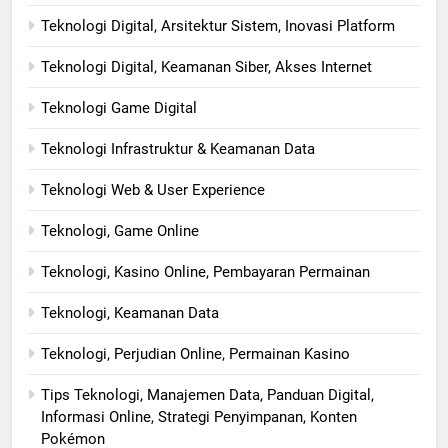
Teknologi Digital, Arsitektur Sistem, Inovasi Platform
Teknologi Digital, Keamanan Siber, Akses Internet
Teknologi Game Digital
Teknologi Infrastruktur & Keamanan Data
Teknologi Web & User Experience
Teknologi, Game Online
Teknologi, Kasino Online, Pembayaran Permainan
Teknologi, Keamanan Data
Teknologi, Perjudian Online, Permainan Kasino
Tips Teknologi, Manajemen Data, Panduan Digital,
Informasi Online, Strategi Penyimpanan, Konten
Pokémon