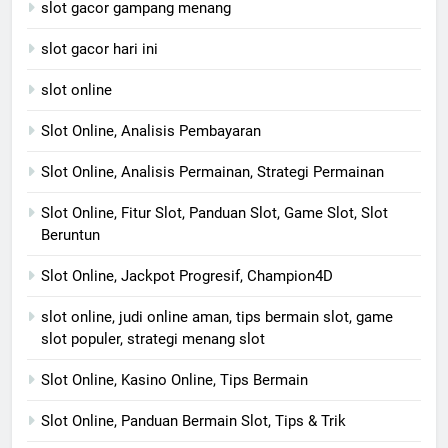
slot gacor gampang menang
slot gacor hari ini
slot online
Slot Online, Analisis Pembayaran
Slot Online, Analisis Permainan, Strategi Permainan
Slot Online, Fitur Slot, Panduan Slot, Game Slot, Slot
Beruntun
Slot Online, Jackpot Progresif, Champion4D
slot online, judi online aman, tips bermain slot, game
slot populer, strategi menang slot
Slot Online, Kasino Online, Tips Bermain
Slot Online, Panduan Bermain Slot, Tips & Trik