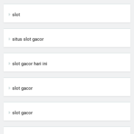
slot
situs slot gacor
slot gacor hari ini
slot gacor
slot gacor