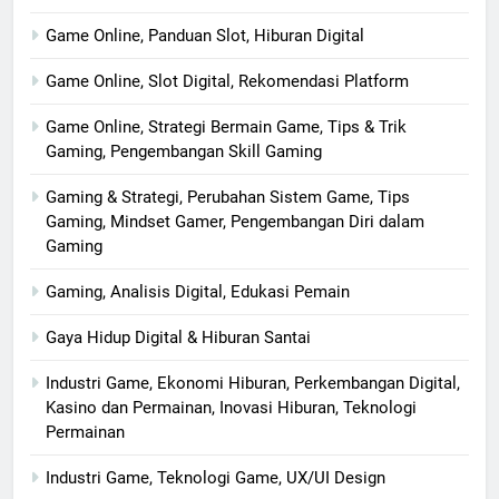
Game Online, Panduan Slot, Hiburan Digital
Game Online, Slot Digital, Rekomendasi Platform
Game Online, Strategi Bermain Game, Tips & Trik
Gaming, Pengembangan Skill Gaming
Gaming & Strategi, Perubahan Sistem Game, Tips
Gaming, Mindset Gamer, Pengembangan Diri dalam
Gaming
Gaming, Analisis Digital, Edukasi Pemain
Gaya Hidup Digital & Hiburan Santai
Industri Game, Ekonomi Hiburan, Perkembangan Digital,
Kasino dan Permainan, Inovasi Hiburan, Teknologi
Permainan
Industri Game, Teknologi Game, UX/UI Design