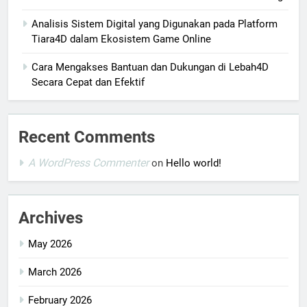
Analisis Sistem Digital yang Digunakan pada Platform
Tiara4D dalam Ekosistem Game Online
Cara Mengakses Bantuan dan Dukungan di Lebah4D
Secara Cepat dan Efektif
Recent Comments
A WordPress Commenter
on
Hello world!
Archives
May 2026
March 2026
February 2026