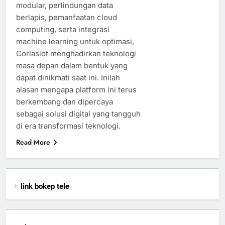
modular, perlindungan data
berlapis, pemanfaatan cloud
computing, serta integrasi
machine learning untuk optimasi,
Corlaslot menghadirkan teknologi
masa depan dalam bentuk yang
dapat dinikmati saat ini. Inilah
alasan mengapa platform ini terus
berkembang dan dipercaya
sebagai solusi digital yang tangguh
di era transformasi teknologi.
Read More
link bokep tele