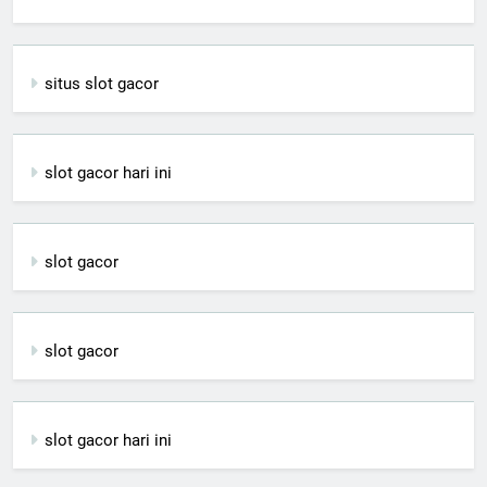
situs slot gacor
slot gacor hari ini
slot gacor
slot gacor
slot gacor hari ini