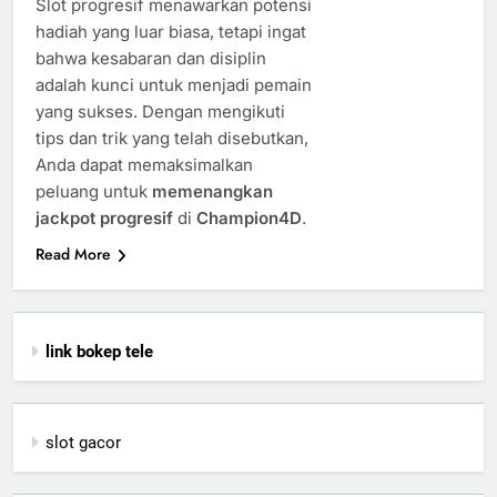
Slot progresif menawarkan potensi
hadiah yang luar biasa, tetapi ingat
bahwa kesabaran dan disiplin
adalah kunci untuk menjadi pemain
yang sukses. Dengan mengikuti
tips dan trik yang telah disebutkan,
Anda dapat memaksimalkan
peluang untuk
memenangkan
jackpot progresif
di
Champion4D
.
Read More
link bokep tele
slot gacor