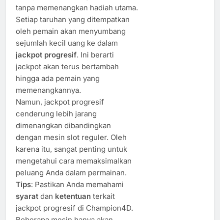
tanpa memenangkan hadiah utama.
Setiap taruhan yang ditempatkan
oleh pemain akan menyumbang
sejumlah kecil uang ke dalam
jackpot progresif
. Ini berarti
jackpot akan terus bertambah
hingga ada pemain yang
memenangkannya.
Namun, jackpot progresif
cenderung lebih jarang
dimenangkan dibandingkan
dengan mesin slot reguler. Oleh
karena itu, sangat penting untuk
mengetahui cara memaksimalkan
peluang Anda dalam permainan.
Tips
: Pastikan Anda memahami
syarat
dan
ketentuan
terkait
jackpot progresif di Champion4D.
Beberapa mesin hanya akan