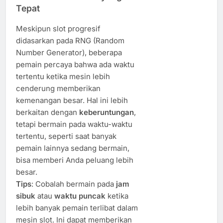
Tepat
Meskipun slot progresif
didasarkan pada RNG (Random
Number Generator), beberapa
pemain percaya bahwa ada waktu
tertentu ketika mesin lebih
cenderung memberikan
kemenangan besar. Hal ini lebih
berkaitan dengan
keberuntungan
,
tetapi bermain pada waktu-waktu
tertentu, seperti saat banyak
pemain lainnya sedang bermain,
bisa memberi Anda peluang lebih
besar.
Tips
: Cobalah bermain pada
jam
sibuk
atau
waktu puncak
ketika
lebih banyak pemain terlibat dalam
mesin slot. Ini dapat memberikan