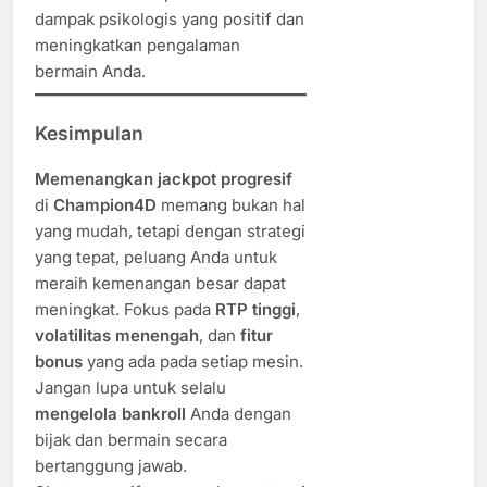
dampak psikologis yang positif dan
meningkatkan pengalaman
bermain Anda.
Kesimpulan
Memenangkan jackpot progresif
di
Champion4D
memang bukan hal
yang mudah, tetapi dengan strategi
yang tepat, peluang Anda untuk
meraih kemenangan besar dapat
meningkat. Fokus pada
RTP tinggi
,
volatilitas menengah
, dan
fitur
bonus
yang ada pada setiap mesin.
Jangan lupa untuk selalu
mengelola bankroll
Anda dengan
bijak dan bermain secara
bertanggung jawab.