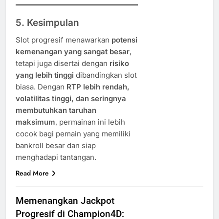
5. Kesimpulan
Slot progresif menawarkan
potensi
kemenangan yang sangat besar
,
tetapi juga disertai dengan
risiko
yang lebih tinggi
dibandingkan slot
biasa. Dengan
RTP lebih rendah,
volatilitas tinggi, dan seringnya
membutuhkan taruhan
maksimum
, permainan ini lebih
cocok bagi pemain yang memiliki
bankroll besar dan siap
menghadapi tantangan.
Read More
Memenangkan Jackpot
Progresif di Champion4D: