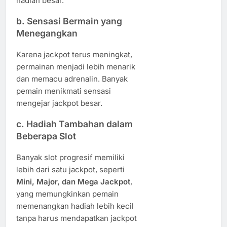
hadiah besar.
b. Sensasi Bermain yang
Menegangkan
Karena jackpot terus meningkat,
permainan menjadi lebih menarik
dan memacu adrenalin. Banyak
pemain menikmati sensasi
mengejar jackpot besar.
c. Hadiah Tambahan dalam
Beberapa Slot
Banyak slot progresif memiliki
lebih dari satu jackpot, seperti
Mini, Major, dan Mega Jackpot
,
yang memungkinkan pemain
memenangkan hadiah lebih kecil
tanpa harus mendapatkan jackpot