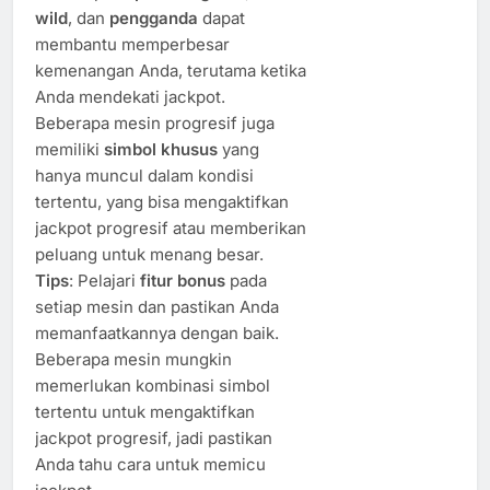
wild
, dan
pengganda
dapat
membantu memperbesar
kemenangan Anda, terutama ketika
Anda mendekati jackpot.
Beberapa mesin progresif juga
memiliki
simbol khusus
yang
hanya muncul dalam kondisi
tertentu, yang bisa mengaktifkan
jackpot progresif atau memberikan
peluang untuk menang besar.
Tips
: Pelajari
fitur bonus
pada
setiap mesin dan pastikan Anda
memanfaatkannya dengan baik.
Beberapa mesin mungkin
memerlukan kombinasi simbol
tertentu untuk mengaktifkan
jackpot progresif, jadi pastikan
Anda tahu cara untuk memicu