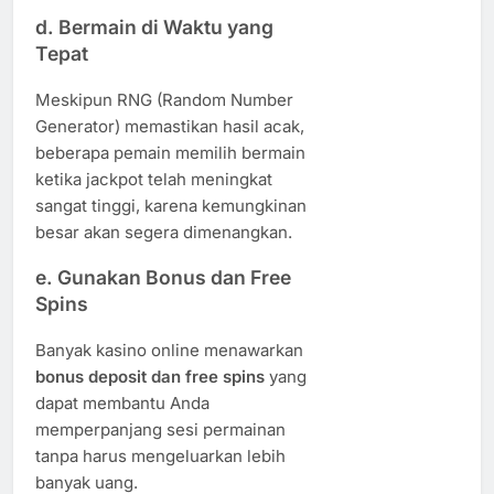
d. Bermain di Waktu yang
Tepat
Meskipun RNG (Random Number
Generator) memastikan hasil acak,
beberapa pemain memilih bermain
ketika jackpot telah meningkat
sangat tinggi, karena kemungkinan
besar akan segera dimenangkan.
e. Gunakan Bonus dan Free
Spins
Banyak kasino online menawarkan
bonus deposit dan free spins
yang
dapat membantu Anda
memperpanjang sesi permainan
tanpa harus mengeluarkan lebih
banyak uang.