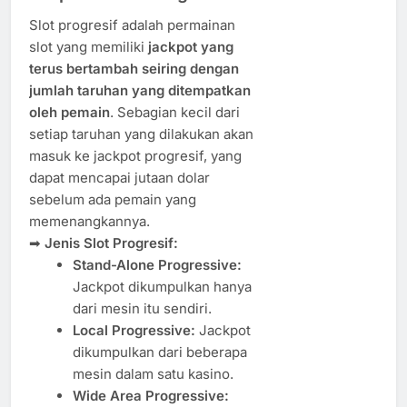
Slot progresif adalah permainan
slot yang memiliki
jackpot yang
terus bertambah seiring dengan
jumlah taruhan yang ditempatkan
oleh pemain
. Sebagian kecil dari
setiap taruhan yang dilakukan akan
masuk ke jackpot progresif, yang
dapat mencapai jutaan dolar
sebelum ada pemain yang
memenangkannya.
➡
Jenis Slot Progresif:
Stand-Alone Progressive:
Jackpot dikumpulkan hanya
dari mesin itu sendiri.
Local Progressive:
Jackpot
dikumpulkan dari beberapa
mesin dalam satu kasino.
Wide Area Progressive: