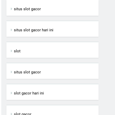
situs slot gacor
situs slot gacor hari ini
slot
situs slot gacor
slot gacor hari ini
slot gacor