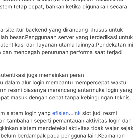
sistem tetap cepat, bahkan ketika digunakan secara
lui arsitektur backend yang dirancang khusus untuk
lah besar.Penggunaan server yang terdedikasi untuk
entikasi dari layanan utama lainnya.Pendekatan ini
an dan mencegah penurunan performa saat terjadi
s autentikasi juga memainkan peran
rlu dalam alur login membantu mempercepat waktu
rm resmi biasanya merancang antarmuka login yang
dapat masuk dengan cepat tanpa kebingungan teknis.
am sistem login yang
efisien.Link
slot judi resmi
n tambahan seperti pemantauan aktivitas login dan
kinkan sistem mendeteksi aktivitas tidak wajar sejak
h sebelum berdampak pada pengguna lain.Keamanan