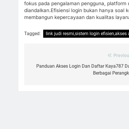
fokus pada pengalaman pengguna, platform
diandalkan.Efisiensi login bukan hanya soal
membangun kepercayaan dan kualitas layana
Tagged:
link judi resmi,sistem login efisien,a
Previou
Post
navigation
Panduan Akses Login Dan Daftar Kaya787 Da
Berbagai Perangk