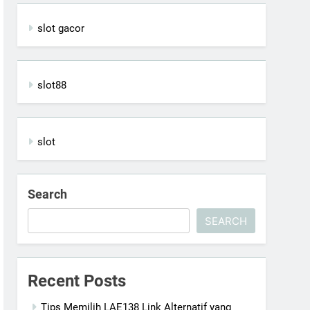
slot gacor
slot88
slot
Search
SEARCH
Recent Posts
Tips Memilih LAE138 Link Alternatif yang