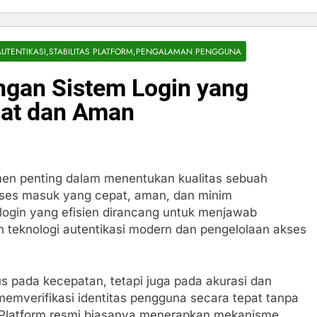
AUTENTIKASI,STABILITAS PLATFORM,PENGALAMAN PENGGUNA
engan Sistem Login yang
pat dan Aman
lemen penting dalam menentukan kualitas sebuah
ses masuk yang cepat, aman, dan minim
 login yang efisien dirancang untuk menjawab
 teknologi autentikasi modern dan pengelolaan akses
us pada kecepatan, tetapi juga pada akurasi dan
mverifikasi identitas pengguna secara tepat tanpa
.Platform resmi biasanya menerapkan mekanisme