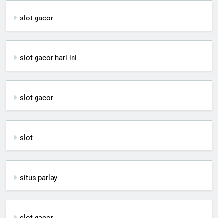
slot gacor
slot gacor hari ini
slot gacor
slot
situs parlay
slot gacor