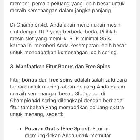
memberi pemain peluang yang lebih besar untuk
meraih kemenangan dalam jangka panjang.
Di Champion4d, Anda akan menemukan mesin
slot dengan RTP yang berbeda-beda. Pilihlah
mesin slot yang memiliki RTP minimal 95%,
karena ini memberi Anda kesempatan lebih besar
untuk mendapatkan kemenangan lebih sering.
3.
Manfaatkan Fitur Bonus dan Free Spins
Fitur
bonus
dan
free spins
adalah salah satu cara
terbaik untuk meningkatkan peluang Anda dalam
meraih kemenangan besar. Slot gacor di
Champion4d sering dilengkapi dengan berbagai
fitur tambahan yang memberikan peluang ekstra
untuk menang, seperti:
Putaran Gratis (Free Spins):
Fitur ini
memungkinkan Anda untuk memutar