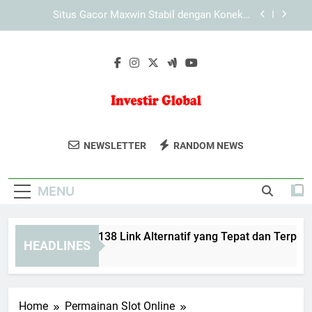
Skip
Lancar
Teknologi yang Digunakan untuk Mengukur
to
Kecepatan Atlet: Inovasi Modern dalam Analisis
Performa Olahraga
content
Analisis Sistem Digital yang Digunakan pada
Platform Tiara4D dalam Ekosistem Game Online
Tips Memilih LAE138 Link Alternatif yang Tepat
dan Terpercaya
Situs Gacor Maxwin Stabil dengan Koneksi
Internet yang Baik untuk Pengalaman Akses Lebih
Investir Global
Lancar
Investir Global Menyediakan Panduan
Teknologi yang Digunakan untuk Mengukur
NEWSLETTER
RANDOM NEWS
Kecepatan Atlet: Inovasi Modern dalam Analisis
Dan Tips Investasi Yang Aman Dan
Performa Olahraga
Analisis Sistem Digital yang Digunakan pada
Menguntungkan Bagi Para Investor
Platform Tiara4D dalam Ekosistem Game Online
MENU
Pemula Maupun Berpengalaman.
ips Memilih LAE138 Link Alternatif yang Tepat dan Terpercaya
HEADLINES
 Months Ago
Home
Permainan Slot Online