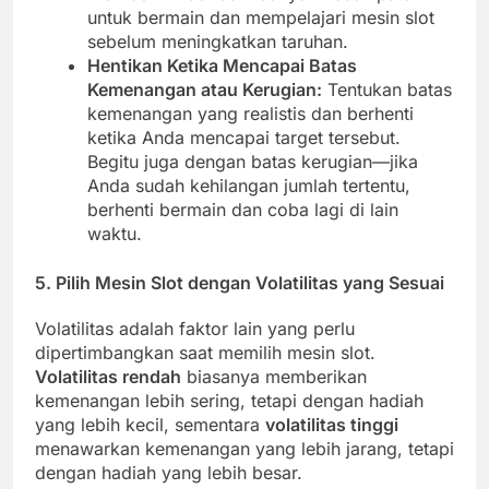
untuk bermain dan mempelajari mesin slot
sebelum meningkatkan taruhan.
Hentikan Ketika Mencapai Batas
Kemenangan atau Kerugian:
Tentukan batas
kemenangan yang realistis dan berhenti
ketika Anda mencapai target tersebut.
Begitu juga dengan batas kerugian—jika
Anda sudah kehilangan jumlah tertentu,
berhenti bermain dan coba lagi di lain
waktu.
5.
Pilih Mesin Slot dengan Volatilitas yang Sesuai
Volatilitas adalah faktor lain yang perlu
dipertimbangkan saat memilih mesin slot.
Volatilitas rendah
biasanya memberikan
kemenangan lebih sering, tetapi dengan hadiah
yang lebih kecil, sementara
volatilitas tinggi
menawarkan kemenangan yang lebih jarang, tetapi
dengan hadiah yang lebih besar.