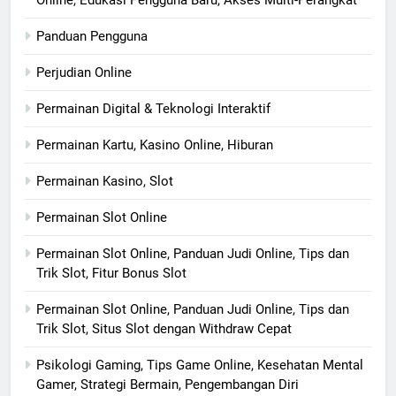
Panduan Pengguna
Perjudian Online
Permainan Digital & Teknologi Interaktif
Permainan Kartu, Kasino Online, Hiburan
Permainan Kasino, Slot
Permainan Slot Online
Permainan Slot Online, Panduan Judi Online, Tips dan
Trik Slot, Fitur Bonus Slot
Permainan Slot Online, Panduan Judi Online, Tips dan
Trik Slot, Situs Slot dengan Withdraw Cepat
Psikologi Gaming, Tips Game Online, Kesehatan Mental
Gamer, Strategi Bermain, Pengembangan Diri