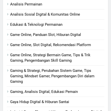
Analisis Permainan
Analisis Sosial Digital & Komunitas Online
Edukasi & Teknologi Permainan
Game Online, Panduan Slot, Hiburan Digital
Game Online, Slot Digital, Rekomendasi Platform
Game Online, Strategi Bermain Game, Tips & Trik
Gaming, Pengembangan Skill Gaming
Gaming & Strategi, Perubahan Sistem Game, Tips
Gaming, Mindset Gamer, Pengembangan Diri dalam
Gaming
Gaming, Analisis Digital, Edukasi Pemain
Gaya Hidup Digital & Hiburan Santai