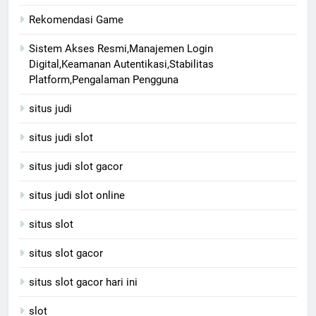
Rekomendasi Game
Sistem Akses Resmi,Manajemen Login
Digital,Keamanan Autentikasi,Stabilitas
Platform,Pengalaman Pengguna
situs judi
situs judi slot
situs judi slot gacor
situs judi slot online
situs slot
situs slot gacor
situs slot gacor hari ini
slot