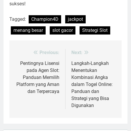
sukses!
Tagged:
Champion4D
jackpot
menang besar
slot gacor
Strategi Slot
Previous:
Next:
Post
navigation
Pentingnya Lisensi
Langkah-Langkah
pada Agen Slot:
Menentukan
Panduan Memilih
Kombinasi Angka
Platform yang Aman
dalam Togel Online:
dan Terpercaya
Panduan dan
Strategi yang Bisa
Digunakan