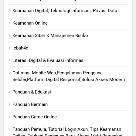
Keamanan Digital, Teknologi Informasi, Privasi Data
Keamanan Online
Keamanan Siber & Manajemen Risiko
lebah4d
Literasi Digital & Evaluasi Informasi
Optimasi Mobile Web,Pengalaman Pengguna
Seluler,Platform Digital Responsif,Solusi Akses Modern
Panduan & Edukasi
Panduan Bermain
Panduan Game Online
Panduan Pemula, Tutorial Login Akun, Tips Keamanan
Online, Edukasi Pengguna Baru, Akses Multi-Perangkat