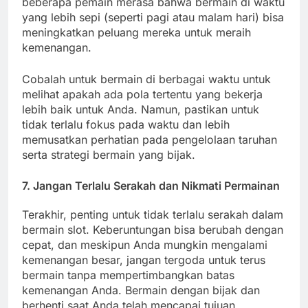
beberapa pemain merasa bahwa bermain di waktu
yang lebih sepi (seperti pagi atau malam hari) bisa
meningkatkan peluang mereka untuk meraih
kemenangan.
Cobalah untuk bermain di berbagai waktu untuk
melihat apakah ada pola tertentu yang bekerja
lebih baik untuk Anda. Namun, pastikan untuk
tidak terlalu fokus pada waktu dan lebih
memusatkan perhatian pada pengelolaan taruhan
serta strategi bermain yang bijak.
7.
Jangan Terlalu Serakah dan Nikmati Permainan
Terakhir, penting untuk tidak terlalu serakah dalam
bermain slot. Keberuntungan bisa berubah dengan
cepat, dan meskipun Anda mungkin mengalami
kemenangan besar, jangan tergoda untuk terus
bermain tanpa mempertimbangkan batas
kemenangan Anda. Bermain dengan bijak dan
berhenti saat Anda telah mencapai tujuan