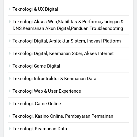
Teknologi & UX Digital
Teknologi Akses Web,Stabilitas & Performa,Jaringan &
DNS,Keamanan Akun Digital,Panduan Troubleshooting
Teknologi Digital, Arsitektur Sistem, Inovasi Platform
Teknologi Digital, Keamanan Siber, Akses Internet
Teknologi Game Digital
Teknologi Infrastruktur & Keamanan Data
Teknologi Web & User Experience
Teknologi, Game Online
Teknologi, Kasino Online, Pembayaran Permainan
Teknologi, Keamanan Data