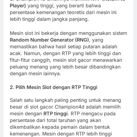
Player)
yang tinggi, yang berarti bahwa
persentase kemenangan teoretis dari mesin ini
lebih tinggi dalam jangka panjang.
Mesin slot ini bekerja dengan menggunakan sistem
Random Number Generator (RNG)
, yang
memastikan bahwa hasil setiap putaran adalah
acak. Namun, dengan RTP yang lebih tinggi dan
fitur-fitur canggih, mesin slot gacor menawarkan
peluang menang yang lebih besar dibandingkan
dengan mesin lainnya.
2.
Pilih Mesin Slot dengan RTP Tinggi
Salah satu langkah paling penting untuk menang
besar di slot gacor Champion4d adalah memilih
mesin dengan
RTP tinggi
. RTP mengacu pada
persentase dari total taruhan yang akan
dikembalikan kepada pemain dalam bentuk
kemenangan. Mesin dengan RTP lebih tinggi