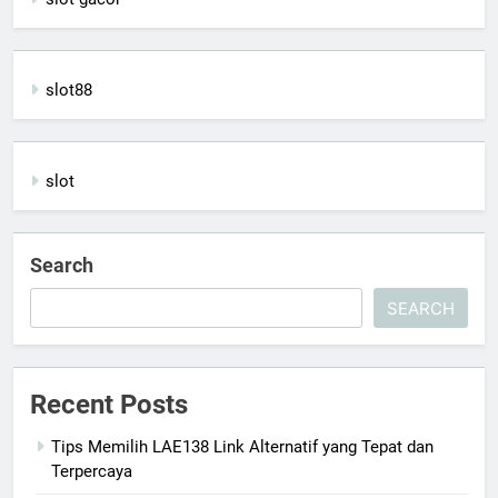
slot88
slot
Search
SEARCH
Recent Posts
Tips Memilih LAE138 Link Alternatif yang Tepat dan
Terpercaya