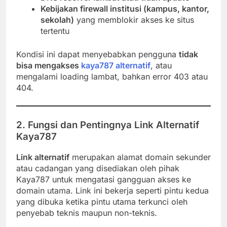
Kebijakan firewall institusi (kampus, kantor,
sekolah)
yang memblokir akses ke situs
tertentu
Kondisi ini dapat menyebabkan pengguna
tidak
bisa mengakses
kaya787 alternatif
, atau
mengalami loading lambat, bahkan error 403 atau
404.
2. Fungsi dan Pentingnya Link Alternatif
Kaya787
Link alternatif
merupakan alamat domain sekunder
atau cadangan yang disediakan oleh pihak
Kaya787 untuk mengatasi gangguan akses ke
domain utama. Link ini bekerja seperti pintu kedua
yang dibuka ketika pintu utama terkunci oleh
penyebab teknis maupun non-teknis.