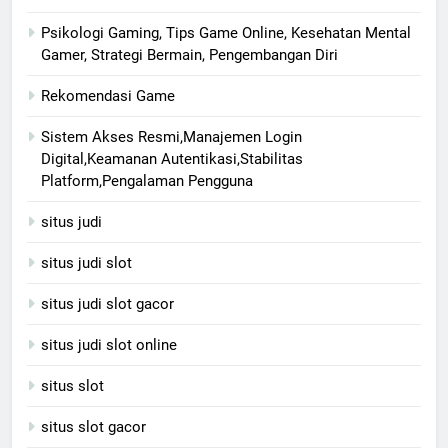
Psikologi Gaming, Tips Game Online, Kesehatan Mental
Gamer, Strategi Bermain, Pengembangan Diri
Rekomendasi Game
Sistem Akses Resmi,Manajemen Login
Digital,Keamanan Autentikasi,Stabilitas
Platform,Pengalaman Pengguna
situs judi
situs judi slot
situs judi slot gacor
situs judi slot online
situs slot
situs slot gacor