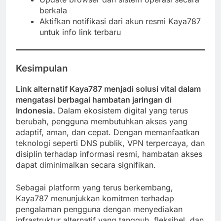
berkala
Aktifkan notifikasi dari akun resmi Kaya787
untuk info link terbaru
Kesimpulan
Link alternatif Kaya787 menjadi solusi vital dalam
mengatasi berbagai hambatan jaringan di
Indonesia.
Dalam ekosistem digital yang terus
berubah, pengguna membutuhkan akses yang
adaptif, aman, dan cepat. Dengan memanfaatkan
teknologi seperti DNS publik, VPN terpercaya, dan
disiplin terhadap informasi resmi, hambatan akses
dapat diminimalkan secara signifikan.
Sebagai platform yang terus berkembang,
Kaya787 menunjukkan komitmen terhadap
pengalaman pengguna dengan menyediakan
infrastruktur alternatif yang tangguh, fleksibel, dan