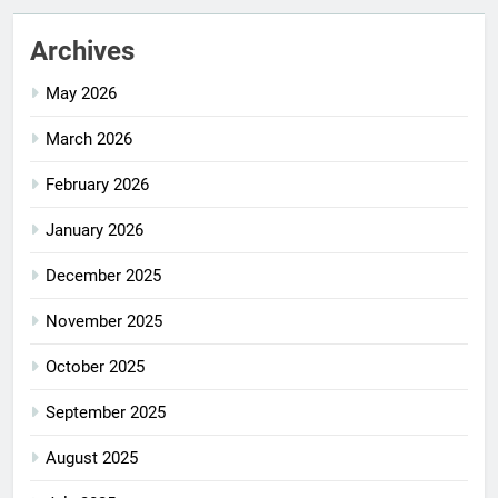
Archives
May 2026
March 2026
February 2026
January 2026
December 2025
November 2025
October 2025
September 2025
August 2025