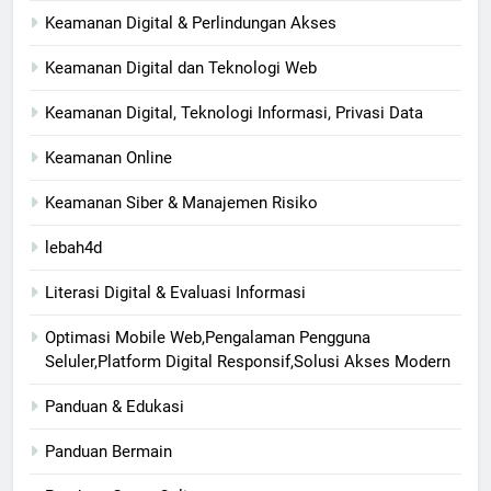
Keamanan Digital & Perlindungan Akses
Keamanan Digital dan Teknologi Web
Keamanan Digital, Teknologi Informasi, Privasi Data
Keamanan Online
Keamanan Siber & Manajemen Risiko
lebah4d
Literasi Digital & Evaluasi Informasi
Optimasi Mobile Web,Pengalaman Pengguna
Seluler,Platform Digital Responsif,Solusi Akses Modern
Panduan & Edukasi
Panduan Bermain