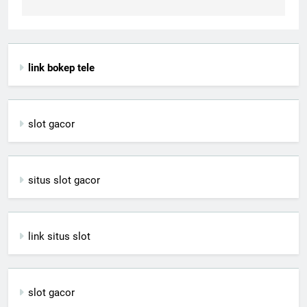
link bokep tele
slot gacor
situs slot gacor
link situs slot
slot gacor