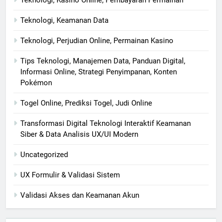
Teknologi, Keamanan Data
Teknologi, Perjudian Online, Permainan Kasino
Tips Teknologi, Manajemen Data, Panduan Digital,
Informasi Online, Strategi Penyimpanan, Konten
Pokémon
Togel Online, Prediksi Togel, Judi Online
Transformasi Digital Teknologi Interaktif Keamanan
Siber & Data Analisis UX/UI Modern
Uncategorized
UX Formulir & Validasi Sistem
Validasi Akses dan Keamanan Akun