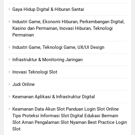
Gaya Hidup Digital & Hiburan Santai
Industri Game, Ekonomi Hiburan, Perkembangan Digital,
Kasino dan Permainan, Inovasi Hiburan, Teknologi
Permainan
Industri Game, Teknologi Game, UX/UI Design
Infrastruktur & Monitoring Jaringan
Inovasi Teknologi Slot
Judi Online
Keamanan Aplikasi & Infrastruktur Digital
Keamanan Data Akun Slot Panduan Login Slot Online
Tips Proteksi Informasi Slot Digital Edukasi Bermain
Slot Aman Pengalaman Slot Nyaman Best Practice Login
Slot