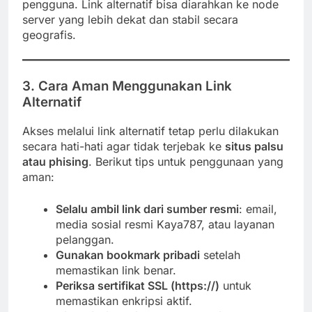
pengguna. Link alternatif bisa diarahkan ke node
server yang lebih dekat dan stabil secara
geografis.
3. Cara Aman Menggunakan Link
Alternatif
Akses melalui link alternatif tetap perlu dilakukan
secara hati-hati agar tidak terjebak ke
situs palsu
atau phising
. Berikut tips untuk penggunaan yang
aman:
Selalu ambil link dari sumber resmi
: email,
media sosial resmi Kaya787, atau layanan
pelanggan.
Gunakan bookmark pribadi
setelah
memastikan link benar.
Periksa sertifikat SSL (https://)
untuk
memastikan enkripsi aktif.